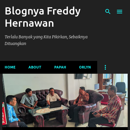
Blognya Freddy
Langsung ke konten utama
Hernawan
Terlalu Banyak yang Kita Pikirkan, Sebaiknya
Dituangkan
HOME
ABOUT
PAPAH
ORLYN
P
o
s
t
i
n