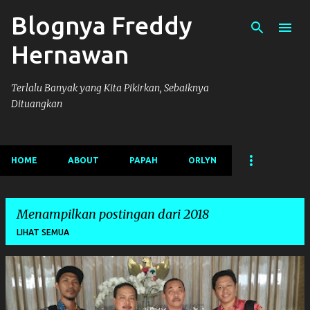
Blognya Freddy
Langsung ke konten utama
Hernawan
Terlalu Banyak yang Kita Pikirkan, Sebaiknya
Dituangkan
HOME
ABOUT
PAPAH
ORLYN
Menampilkan postingan dari 2018
LIHAT SEMUA
P
o