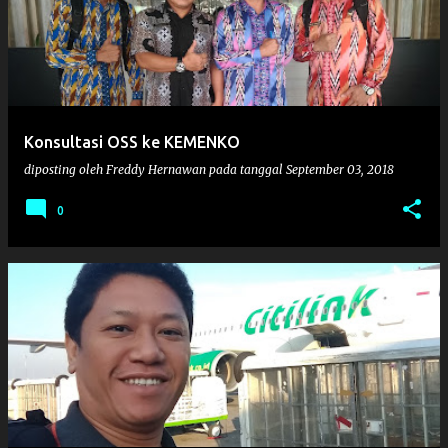
s
t
i
n
g
Konsultasi OSS ke KEMENKO
a
diposting oleh
Freddy Hernawan
pada tanggal
September 03, 2018
n
0