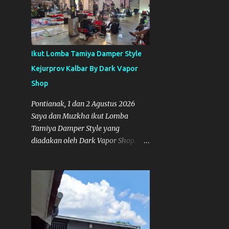
10
Maret
10
Februari
16
Januari
Ikut Lomba Tamiya Damper Style
47
2023
Kejurprov Kalbar By Dark Vapor
7
Desember
Shop
13
November
Pontianak, 1 dan 2 Agustus 2026
9
Oktober
Saya dan Muzkha ikut Lomba
Tamiya Damper Style yang
1
September
diadakan oleh Dark Vapor Shop.
2
Agustus
Regulasi lomba menggunakan
Regulasi Indonesia Damper Class
9
Juli
(IDC). Suasana Lomba pada Hari
1
Juni
Sabtu 1 Agustus 2026 Nggak ada
planning khusus sebenarnya untuk
1
Mei
ikut event ini, karena waktunya
2
April
cukup mepet dengan event