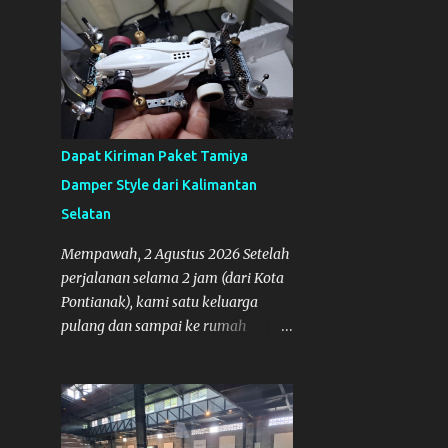
4
Maret
9
Februari
11
Januari
237
2024
8
Desember
Dapat Kiriman Paket Tamiya
17
November
Damper Style dari Kalimantan
35
Selatan
Oktober
36
September
Mempawah, 2 Agustus 2026 Setelah
perjalanan selama 2 jam (dari Kota
34
Agustus
Pontianak), kami satu keluarga
15
Juli
pulang dan sampai ke rumah
Mempawah sekitar pukul 8 Malam
13
Juni
lewat, saya langsung bergegas
26
Mei
membuka paket yang datang dari
Kalimantan Selatan. Tamiya IDC
17
April