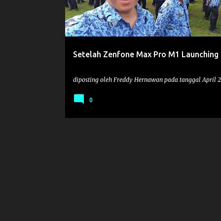
t
i
n
g
Setelah Zenfone Max Pro M1 Launching
a
n
diposting oleh
Freddy Hernawan
pada tanggal
April 
0