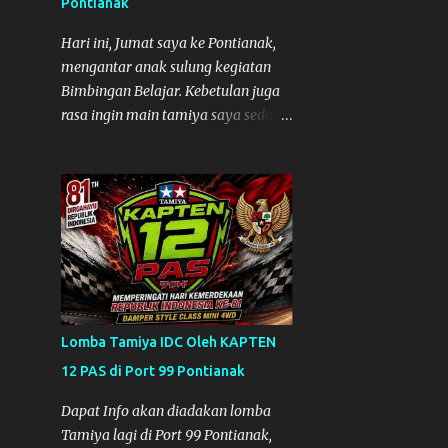
Pontianak
pulang ke Mempawah saya
8
Oktober
sempatkan lagi kesini. Saya belanja
Hari ini, Jumat saya ke Pontianak,
beberapa part disini. Untuk Lokasi
1
September
mengantar anak sulung kegiatan
Tempat:
Bimbingan Belajar. Kebetulan juga
1
Agustus
rasa ingin main tamiya saya sedang
3
Juli
besar-besarnya nih. Efek karena
minggu lalu habis lomba Tamiya di
1
Mei
Mempawah . Daripada bengong dan
2
April
sambil nunggu anak pulang, saya
pikir enak kali ya main Tamiya di
1
Maret
Pontianak. Muzkha di Lokasi Agus
2
Februari
Tamiya
1
Januari
26
2020
Lomba Tamiya IDC Oleh KAPTEN
12 PAS di Port 99 Pontianak
1
Desember
1
Dapat Info akan diadakan lomba
September
Tamiya lagi di Port 99 Pontianak,
1
April