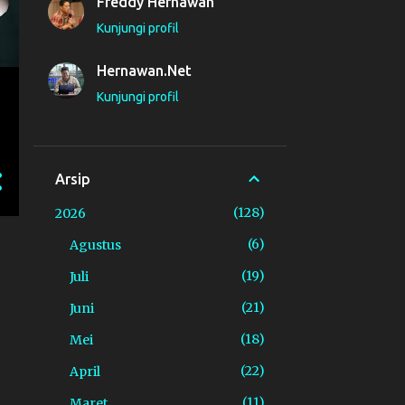
Freddy Hernawan
Kunjungi profil
Hernawan.Net
Kunjungi profil
Arsip
128
2026
6
Agustus
19
Juli
21
Juni
18
Mei
22
April
11
Maret