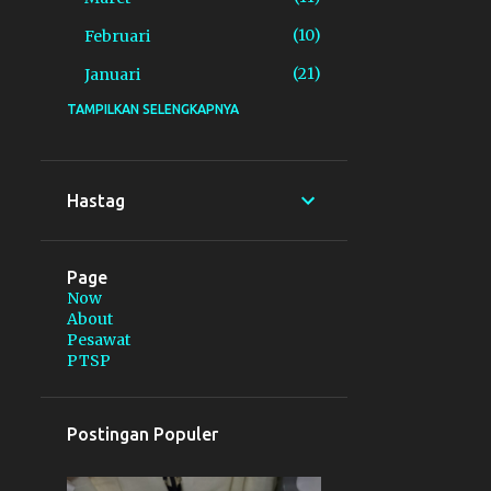
10
Februari
21
Januari
TAMPILKAN SELENGKAPNYA
155
2025
18
Desember
19
November
Hastag
36
Oktober
17
September
Page
Now
6
Agustus
About
Pesawat
1
Juli
PTSP
6
Juni
11
Mei
Postingan Populer
17
April