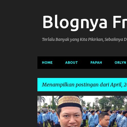
Blognya F
Terlalu Banyak yang Kita Pikirkan, Sebaiknya 
HOME
ABOUT
PAPAH
ORLYN
Menampilkan postingan dari April, 2
P
o
s