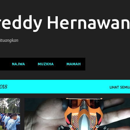
Langsung ke konten utama
reddy Hernawa
Dituangkan
NAJWA
MUZKHA
MAMAH
018
LIHAT SEMU
MINI4WD
TAMIYA