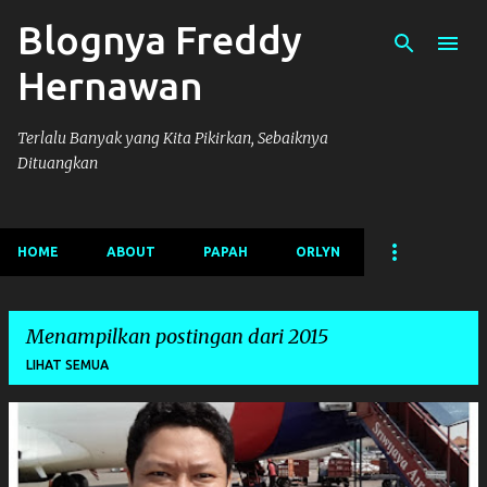
Blognya Freddy
Langsung ke konten utama
Hernawan
Terlalu Banyak yang Kita Pikirkan, Sebaiknya
Dituangkan
HOME
ABOUT
PAPAH
ORLYN
Menampilkan postingan dari 2015
LIHAT SEMUA
P
o