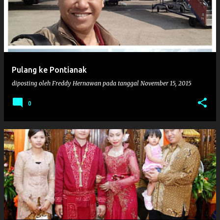
s
t
i
n
g
Pulang ke Pontianak
a
diposting oleh
Freddy Hernawan
pada tanggal
November 15, 2015
n
0