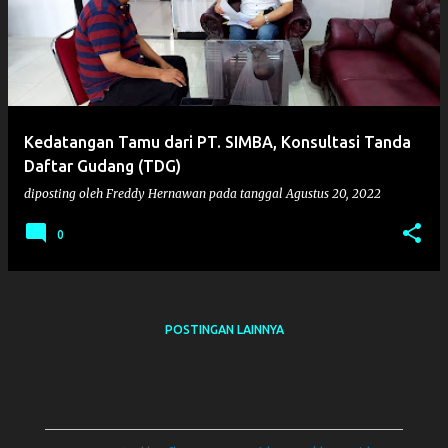
s
t
i
n
g
Kedatangan Tamu dari PT. SIMBA, Konsultasi Tanda
a
Daftar Gudang (TDG)
n
diposting oleh
Freddy Hernawan
pada tanggal
Agustus 20, 2022
0
POSTINGAN LAINNYA