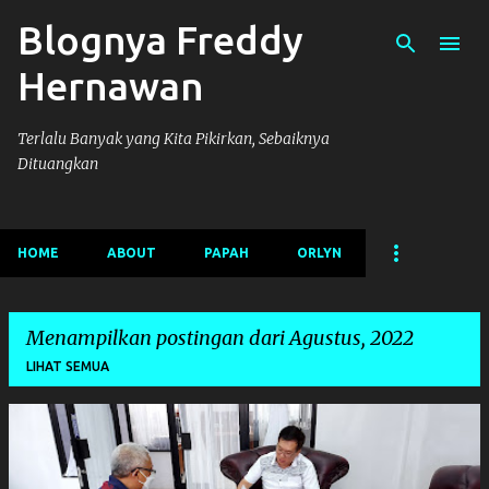
Blognya Freddy
Langsung ke konten utama
Hernawan
Terlalu Banyak yang Kita Pikirkan, Sebaiknya
Dituangkan
HOME
ABOUT
PAPAH
ORLYN
Menampilkan postingan dari Agustus, 2022
LIHAT SEMUA
P
o