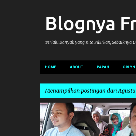
Blognya F
Terlalu Banyak yang Kita Pikirkan, Sebaiknya 
HOME
ABOUT
PAPAH
ORLYN
Menampilkan postingan dari Agustus
P
DPMKUKMPTSP
KEDINASAN
PROGRAM2021
o
s