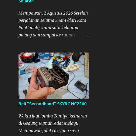
Selatan
8
Oktober
Mempawah, 2 Agustus 2026 Setelah
1
September
perjalanan selama 2 jam (dari Kota
Pontianak), kami satu keluarga
1
Agustus
pulang dan sampai ke rumah
Berkunjung ke DPMPTSP
Mempawah sekitar pukul 8 Malam
Kabupaten Sambas
lewat, saya langsung bergegas
3
Juli
membuka paket yang datang dari
Kalimantan Selatan. Tamiya IDC
1
Mei
2
April
1
Maret
2
Februari
Beli "Secondhand" SKYRC NC2200
1
Januari
Waktu ikut lomba Tamiya kemaren
26
2020
di Gedung Rumah Adat Melayu
1
Mempawah, alat cas yang saya
Desember