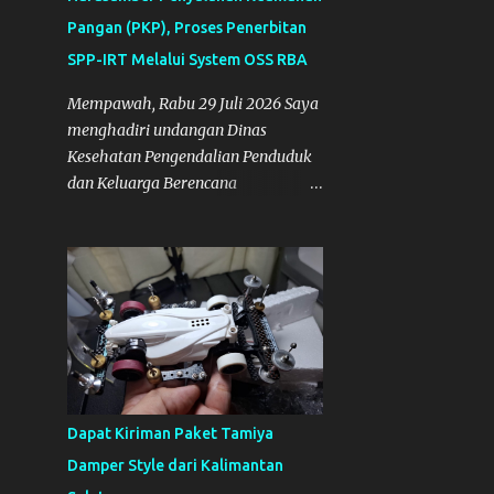
2
Maret
Pangan (PKP), Proses Penerbitan
23
2022
SPP-IRT Melalui System OSS RBA
2
Desember
Mempawah, Rabu 29 Juli 2026 Saya
menghadiri undangan Dinas
2
September
Kesehatan Pengendalian Penduduk
1
Agustus
dan Keluarga Berencana
(DISKESPPKB) Kabupaten
2
Juni
Mempawah sebagai salah satu
5
April
Narasumber Penyelenggaraan
Penyuluhan Keamanan Pangan di
7
Maret
Kabupaten Mempawah.
2
Februari
Dokumentasi: Foto Bersama Peserta
2
PKP
Januari
26
2021
Dapat Kiriman Paket Tamiya
3
Desember
Damper Style dari Kalimantan
3
November