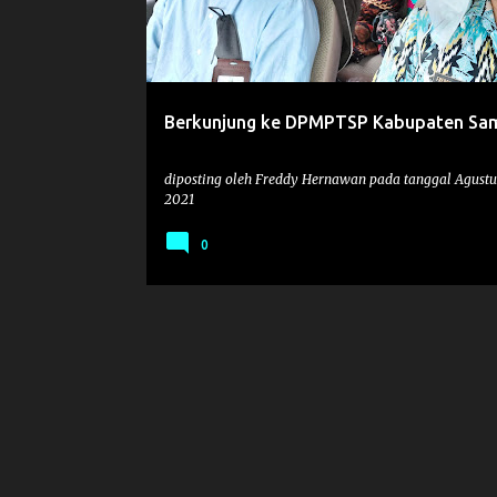
t
i
n
g
Berkunjung ke DPMPTSP Kabupaten Sa
a
n
diposting oleh
Freddy Hernawan
pada tanggal
Agustu
2021
0