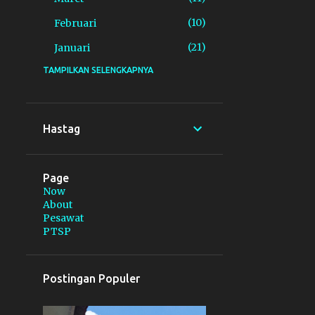
10
Februari
21
Januari
TAMPILKAN SELENGKAPNYA
155
2025
18
Desember
19
November
Hastag
36
Oktober
17
September
Page
Now
6
Agustus
About
Pesawat
1
Juli
PTSP
6
Juni
11
Mei
Postingan Populer
17
April