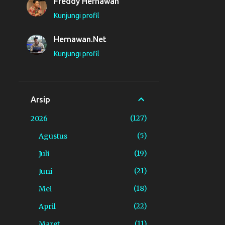
Freddy Hernawan
Kunjungi profil
Hernawan.Net
Kunjungi profil
Arsip
127
2026
5
Agustus
19
Juli
21
Juni
18
Mei
22
April
11
Maret