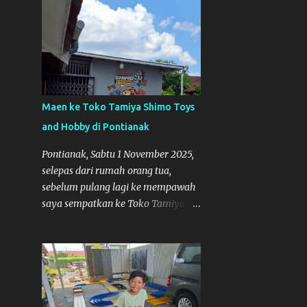
4
Maret
9
Februari
11
Januari
237
2024
8
Desember
Maen ke Toko Tamiya Shimo Toys
17
November
and Hobby di Pontianak
35
Oktober
Pontianak, Sabtu 1 November 2025,
selepas dari rumah orang tua,
36
September
sebelum pulang lagi ke mempawah
34
Agustus
saya sempatkan ke Toko Tamiya
15
Juli
Shimo Toys and Hobby. Udah lama
sih dengar info tentang toko ini di
13
Juni
media sosial, jadinya saya
26
Mei
penasaran pengen tahu tempatnya.
Datang dari Mempawah kesini jam
17
April
12 lewat kalau ndak salah., tokonya