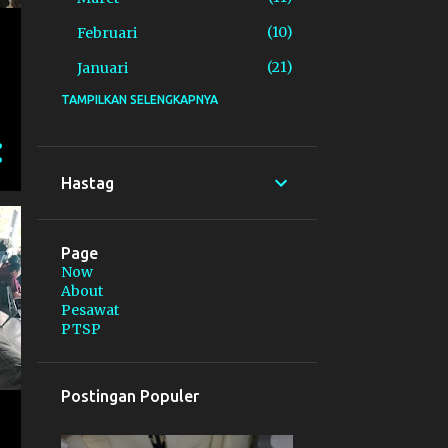
10
Februari
21
Januari
TAMPILKAN SELENGKAPNYA
155
2025
18
Desember
19
November
Hastag
36
Oktober
17
September
Page
Now
6
Agustus
About
Pesawat
1
Juli
PTSP
6
Juni
11
Mei
Postingan Populer
17
April