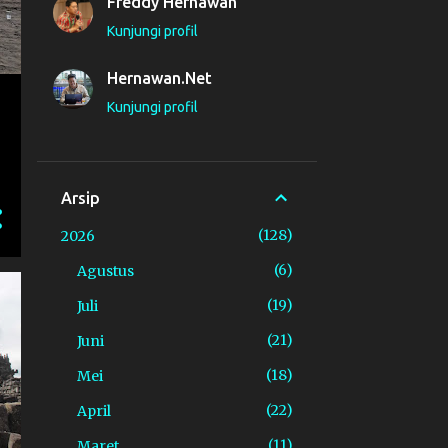
Freddy Hernawan
Kunjungi profil
Hernawan.Net
Kunjungi profil
Arsip
128
2026
6
Agustus
19
Juli
21
Juni
18
Mei
22
April
11
Maret