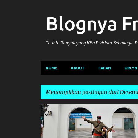
Blognya F
Terlalu Banyak yang Kita Pikirkan, Sebaiknya 
HOME
ABOUT
PAPAH
ORLYN
Menampilkan postingan dari Desemb
P
FAMILY
WISATAJOGJA2024
o
s