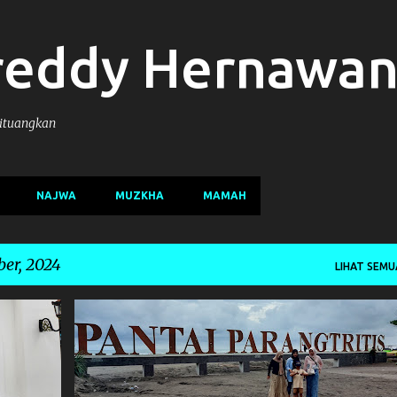
Langsung ke konten utama
reddy Hernawa
Dituangkan
NAJWA
MUZKHA
MAMAH
er, 2024
LIHAT SEMU
FAMILY
WISATAJOGJA2024