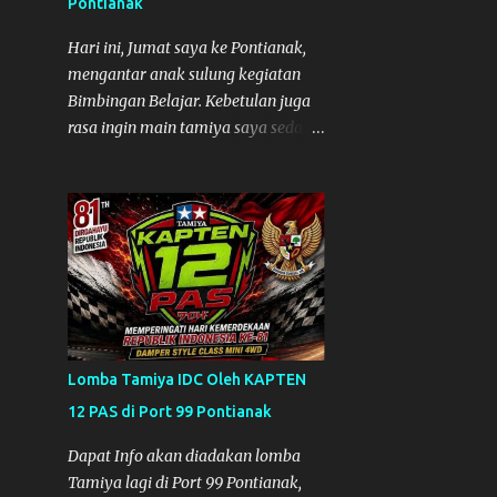
Pontianak
pulang ke Mempawah saya
2
September
sempatkan lagi kesini. Saya belanja
Hari ini, Jumat saya ke Pontianak,
beberapa part disini. Untuk Lokasi
1
mengantar anak sulung kegiatan
Agustus
Tempat:
Bimbingan Belajar. Kebetulan juga
2
Juni
rasa ingin main tamiya saya sedang
5
April
besar-besarnya nih. Efek karena
minggu lalu habis lomba Tamiya di
7
Maret
Mempawah . Daripada bengong dan
2
Februari
sambil nunggu anak pulang, saya
pikir enak kali ya main Tamiya di
2
Januari
Pontianak. Muzkha di Lokasi Agus
26
2021
Tamiya
3
Desember
Lomba Tamiya IDC Oleh KAPTEN
3
November
12 PAS di Port 99 Pontianak
8
Oktober
Dapat Info akan diadakan lomba
1
September
Tamiya lagi di Port 99 Pontianak,