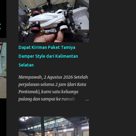
4
Maret
9
Februari
11
Januari
237
2024
8
Desember
Dapat Kiriman Paket Tamiya
Kembali Pulang, Terima
Damper Style dari Kalimantan
Kasih Jogja
Selatan
Pantai Parangtritis
Mempawah, 2 Agustus 2026 Setelah
Wisata Hutan Pinus
perjalanan selama 2 jam (dari Kota
Pengger
Pontianak), kami satu keluarga
Ke Candi Prambanan
pulang dan sampai ke rumah
Mempawah sekitar pukul 8 Malam
Ke Candi Borobudur
lewat, saya langsung bergegas
Menuju Jogja
membuka paket yang datang dari
Kalimantan Selatan. Tamiya IDC
42 Mal Pelayanan Publik
diresmikan Menteri PANRB