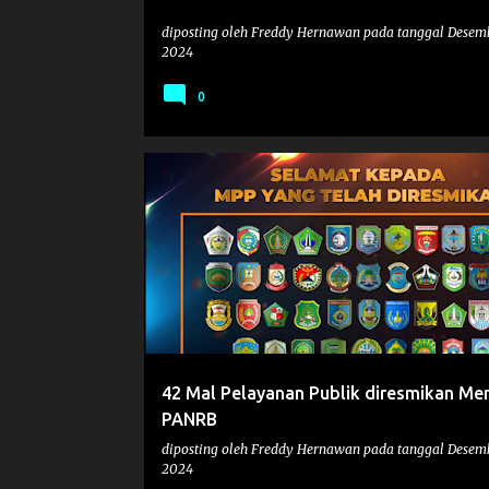
diposting oleh
Freddy Hernawan
pada tanggal
Desemb
2024
0
MPP
PANRB
WEBINAR
42 Mal Pelayanan Publik diresmikan Men
PANRB
diposting oleh
Freddy Hernawan
pada tanggal
Desemb
2024