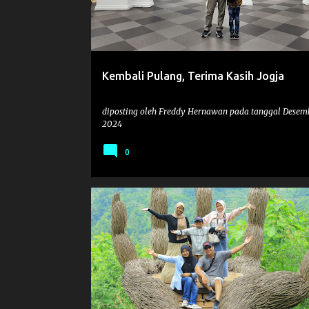
t
i
n
g
Kembali Pulang, Terima Kasih Jogja
a
n
diposting oleh
Freddy Hernawan
pada tanggal
Desemb
2024
0
FAMILY
WISATA
WISATAJOGJA2024