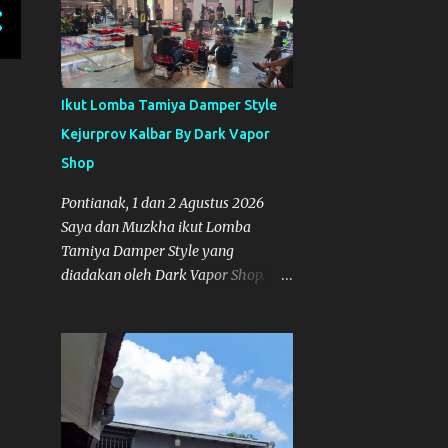
Gladi Peresmian Mal
Pelayanan Publik
17
November
Ikut Lomba Tamiya Damper Style
35
Oktober
Kejurprov Kalbar By Dark Vapor
36
September
Shop
34
Agustus
Pontianak, 1 dan 2 Agustus 2026
Saya dan Muzkha ikut Lomba
15
Juli
Tamiya Damper Style yang
13
Juni
diadakan oleh Dark Vapor Shop.
26
Mei
Regulasi lomba menggunakan
Regulasi Indonesia Damper Class
17
April
(IDC). Suasana Lomba pada Hari
10
Maret
Sabtu 1 Agustus 2026 Nggak ada
planning khusus sebenarnya untuk
10
Februari
ikut event ini, karena waktunya
16
Januari
cukup mepet dengan event