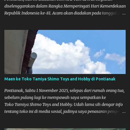
diselenggarakan dalam Rangka Memperingati Hari Kemerdekaan
Republik Indonesia ke-81. Acara akan diadakan pada tanggal 22
hingga 23 Agustus 2026. Ya Semoga Muzkha dan Saya dapat
menghadiri Kegiatan tersebut. Amiin.
Maen ke Toko Tamiya Shimo Toys and Hobby di Pontianak
Pontianak, Sabtu 1 November 2025, selepas dari rumah orang tua,
sebelum pulang lagi ke mempawah saya sempatkan ke
Toko Tamiya Shimo Toys and Hobby. Udah lama sih dengar info
tentang toko ini di media sosial, jadinya saya penasaran pengen
tahu tempatnya. Datang dari Mempawah kesini jam 12 lewat
kalau ndak salah., tokonya belum buka. kata ibu2 pemilik,