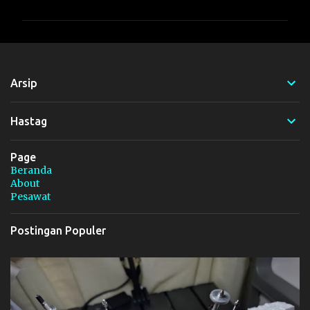
m
e
n
t
Arsip
a
r
Hastag
Page
Beranda
About
Pesawat
Postingan Populer