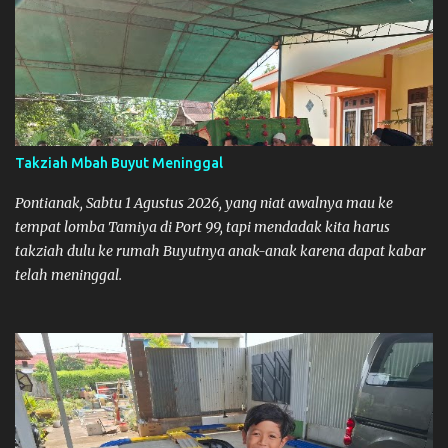
bukanya di jam 1. Saya pulang dulu ke rumah ortu di Sepakat,
untuk istirahat. So malamnya sebelum pulang ke Mempawah
saya sempatkan lagi kesini. Saya belanja beberapa part disini.
Untuk Lokasi Tempat:
Takziah Mbah Buyut Meninggal
Pontianak, Sabtu 1 Agustus 2026, yang niat awalnya mau ke
tempat lomba Tamiya di Port 99, tapi mendadak kita harus
takziah dulu ke rumah Buyutnya anak-anak karena dapat kabar
telah meninggal.