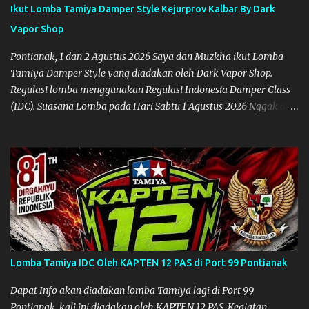
Ikut Lomba Tamiya Damper Style Kejurprov Kalbar By Dark
Vapor Shop
Pontianak, 1 dan 2 Agustus 2026 Saya dan Muzkha ikut Lomba
Tamiya Damper Style yang diadakan oleh Dark Vapor Shop.
Regulasi lomba menggunakan Regulasi Indonesia Damper Class
(IDC). Suasana Lomba pada Hari Sabtu 1 Agustus 2026 Nggak ada
planning khusus sebenarnya untuk ikut event ini, karena
waktunya cukup mepet dengan event sebelumnya karena Saya
belum banyak persiapan menyiapkan mobil dan alat-alat. Selain
itu juga ada janji mau main ke Agus Tamiya dulu sebenarnya, tapi
karena mepet waktu, jadi lebih banyak main disini. Oiya, untuk
lomba ini lokasinya adalah di Port 99 Kota Pontianak. Pamflet
Lomba Tamiya Oiya sebagai Informasi, Saya dan Muzkha baru
pertama kali main disini. ya hitungannya saya sebagai new
comer lah :) Coach Dilla lagi setting Mobilnya
Lomba Tamiya IDC Oleh KAPTEN 12 PAS di Port 99 Pontianak
Dapat Info akan diadakan lomba Tamiya lagi di Port 99
Pontianak, kali ini diadakan oleh KAPTEN 12 PAS. Kegiatan