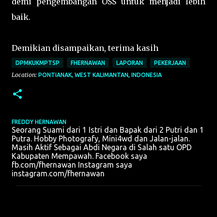
demi pengembangan OSS untuk menjadi lebih
baik.
Demikian disampaikan, terima kasih
DPMKUKMPTSP
FHERNAWAN
LAPORAN
PEKERJAAN
Location:
PONTIANAK, WEST KALIMANTAN, INDONESIA
FREDDY HERNAWAN
Seorang Suami dari 1 Istri dan Bapak dari 2 Putri dan 1
Putra. Hobby Photografy, Mini4wd dan Jalan-jalan.
Masih Aktif Sebagai Abdi Negara di Salah satu OPD
Kabupaten Mempawah. Facebook saya
fb.com/fhernawan Instagram saya
instagram.com/fhernawan
K
o