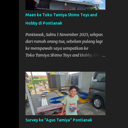
Maen ke Toko Tamiya Shimo Toys and
Hobby di Pontianak
Pontianak, Sabtu 1 November 2025, selepas
dari rumah orang tua, sebelum pulang lagi
ke mempawah saya sempatkan ke
Toko Tamiya Shimo Toys and Hobby. Udah
lama sih dengar info tentang toko ini di
media sosial, jadinya saya penasaran
pengen tahu tempatnya. Datang dari
Mempawah kesini jam 12 lewat kalau ndak
salah., tokonya belum buka. kata ibu2
pemilik, bukanya di jam 1. Saya pulang dulu
ke rumah ortu di Sepakat, untuk istirahat.
So malamnya sebelum pulang ke
Mempawah saya sempatkan lagi kesini.
Survey ke "Agus Tamiya" Pontianak
Saya belanja beberapa part disini. Untuk