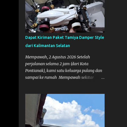
Dapat Kiriman Paket Tamiya Damper Style
dari Kalimantan Selatan
Mempawah, 2 Agustus 2026 Setelah
perjalanan selama 2 jam (dari Kota
Pontianak), kami satu keluarga pulang dan
sampai ke rumah Mempawah sekitar
pukul 8 Malam lewat, saya langsung
bergegas membuka paket yang datang dari
Kalimantan Selatan. Tamiya IDC