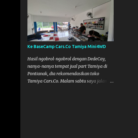
pinjam SKYRC NC2200. Alat Cas yang kami
pinjam ini bagus, pengisian Baterainya bisa
lebih maksimal, mobil jadi lebih kencang.
SKYRC NC2200
Ke BaseCamp Cars.Co Tamiya Mini4WD
Hasil ngobrol-ngobrol dengan DedeCay,
nanya-nanya tempat jual part Tamiya di
Pontianak, dia rekomendasikan toko
Tamiya Cars.Co. Malam sabtu saya jalan
kelaur dan coba telusuri jalan, tapi nggak
ketemu, akhirnya bisa ketemu di Sabtu
sore. Cars.Co Tamiya