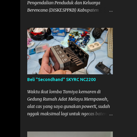
Pengendalian Penduduk dan Keluarga
Berencana (DISKESPPKB) Kabupaten
Mempawah sebagai salah satu Narasumber
Penyelenggaraan Penyuluhan Keamanan
Pangan di Kabupaten Mempawah.
Dokumentasi: Foto Bersama Peserta PKP
Beli "Secondhand" SKYRC NC2200
Waktu ikut lomba Tamiya kemaren di
Gedung Rumah Adat Melayu Mempawah,
alat cas yang saya gunakan powerX, sudah
nggak maksimal lagi untuk ngecas baterai.
Jadi saya minjam charger dengan teman
pemain lain dari Mempawah, kami
memanggilnya Coach Dilla. Dia kasih