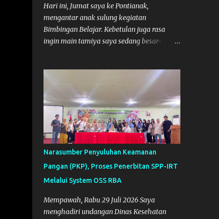
Lokasi Tempat:
Hari ini, Jumat saya ke Pontianak,
mengantar anak sulung kegiatan
Bimbingan Belajar. Kebetulan juga rasa
ingin main tamiya saya sedang besar-
besarnya nih. Efek karena minggu lalu
habis lomba Tamiya di Mempawah .
Daripada bengong dan sambil nunggu anak
pulang, saya pikir enak kali ya main
Tamiya di Pontianak. Muzkha di Lokasi
Agus Tamiya
Narasumber Penyuluhan Keamanan
Pangan (PKP), Proses Penerbitan SPP-IRT
Melalui System OSS RBA
Mempawah, Rabu 29 Juli 2026 Saya
menghadiri undangan Dinas Kesehatan