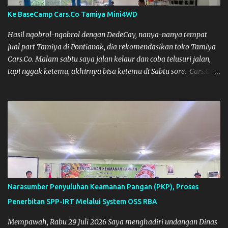
Ke BaseCamp Cars.Co Tamiya Mini4WD
Hasil ngobrol-ngobrol dengan DedeCay, nanya-nanya tempat
jual part Tamiya di Pontianak, dia rekomendasikan toko Tamiya
Cars.Co. Malam sabtu saya jalan kelaur dan coba telusuri jalan,
tapi nggak ketemu, akhirnya bisa ketemu di Sabtu sore. Cars.Co
Tamiya
Narasumber Penyuluhan Keamanan Pangan (PKP), Proses
Penerbitan SPP-IRT Melalui System OSS RBA
Mempawah, Rabu 29 Juli 2026 Saya menghadiri undangan Dinas