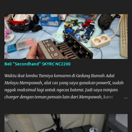
sambil nunggu anak pulang, saya pikir enak kali ya main Tamiya
di Pontianak. Muzkha di Lokasi Agus Tamiya
Beli "Secondhand" SKYRC NC2200
Waktu ikut lomba Tamiya kemaren di Gedung Rumah Adat
Melayu Mempawah, alat cas yang saya gunakan powerX, sudah
nggak maksimal lagi untuk ngecas baterai. Jadi saya minjam
charger dengan teman pemain lain dari Mempawah, kami
memanggilnya Coach Dilla. Dia kasih pinjam SKYRC NC2200.
Alat Cas yang kami pinjam ini bagus, pengisian Baterainya bisa
lebih maksimal, mobil jadi lebih kencang. SKYRC NC2200