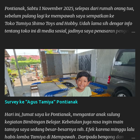
Pontianak, Sabtu 1 November 2025, selepas dari rumah orang tua,
sebelum pulang lagi ke mempawah saya sempatkan ke
Toko Tamiya Shimo Toys and Hobby. Udah lama sih dengar info
tentang toko ini di media sosial, jadinya saya penasaran pengen
tahu tempatnya. Datang dari Mempawah kesini jam 12 lewat
kalau ndak salah., tokonya belum buka. kata ibu2 pemilik,
bukanya di jam 1. Saya pulang dulu ke rumah ortu di Sepakat,
untuk istirahat. So malamnya sebelum pulang ke Mempawah
saya sempatkan lagi kesini. Saya belanja beberapa part disini.
Untuk Lokasi Tempat:
Survey ke "Agus Tamiya" Pontianak
Hari ini, Jumat saya ke Pontianak, mengantar anak sulung
kegiatan Bimbingan Belajar. Kebetulan juga rasa ingin main
tamiya saya sedang besar-besarnya nih. Efek karena minggu lalu
habis lomba Tamiya di Mempawah . Daripada bengong dan