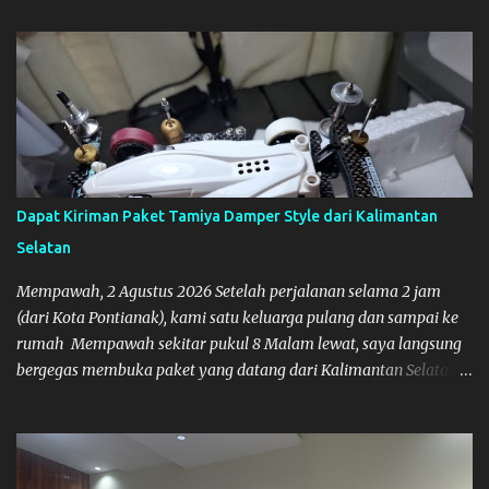
kalau ndak salah., tokonya belum buka. kata ibu2 pemilik,
bukanya di jam 1. Saya pulang dulu ke rumah ortu di Sepakat,
untuk istirahat. So malamnya sebelum pulang ke Mempawah
saya sempatkan lagi kesini. Saya belanja beberapa part disini.
Untuk Lokasi Tempat:
Dapat Kiriman Paket Tamiya Damper Style dari Kalimantan
Selatan
Mempawah, 2 Agustus 2026 Setelah perjalanan selama 2 jam
(dari Kota Pontianak), kami satu keluarga pulang dan sampai ke
rumah Mempawah sekitar pukul 8 Malam lewat, saya langsung
bergegas membuka paket yang datang dari Kalimantan Selatan.
Tamiya IDC