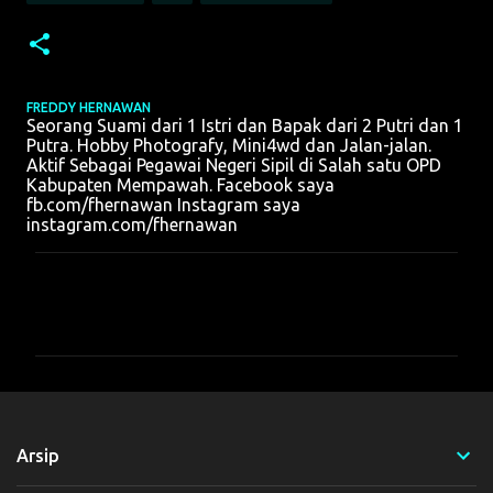
FREDDY HERNAWAN
Seorang Suami dari 1 Istri dan Bapak dari 2 Putri dan 1
Putra. Hobby Photografy, Mini4wd dan Jalan-jalan.
Aktif Sebagai Pegawai Negeri Sipil di Salah satu OPD
Kabupaten Mempawah. Facebook saya
fb.com/fhernawan Instagram saya
instagram.com/fhernawan
K
o
m
e
n
t
Arsip
a