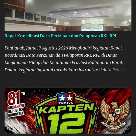
Rapat Koordinasi Data Perizinan dan Pelaporan RKL RPL
Pontianak, Jumat 7 Agustus 2026 Menghadiri kegiatan Rapat
Koordinasi Data Perizinan dan Pelaporan RKL RPL di Dinas
Lingkungan Hidup dan Kehutanan Provinsi Kalimantan Barat.
Dalam kegiatan ini, kami melakukan sinkronisassi data Pelaku
Usaha (yang telah memiliki Dokumen Lingkungan) baik yang
ada di Pemerintah Provinsi maupun di Pemerintah
Kabupaten/Kota. Kegiatan ini penting, sehingga terjadi
sinkronisasi data dari hasil pengawasan/pembinaan terhadap
data administratifnya. Karena bisa saja datanya masih aktif,
namun secara operasional mereka sudah tidak ada/tutup. Dan
bagi daerah (Kabupaten/Kota) dengan adanya release data dari
Provinsi itu, dapat menambah wawasan, serta potensi baru dalam
proses pengawasan dan pembinaan terhadap Pelaku Usaha yang