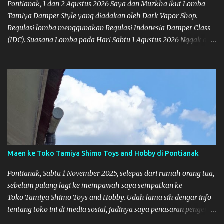
Pontianak, 1 dan 2 Agustus 2026 Saya dan Muzkha ikut Lomba
Tamiya Damper Style yang diadakan oleh Dark Vapor Shop.
Regulasi lomba menggunakan Regulasi Indonesia Damper Class
(IDC). Suasana Lomba pada Hari Sabtu 1 Agustus 2026 Nggak ada
planning khusus sebenarnya untuk ikut event ini, karena
waktunya cukup mepet dengan event sebelumnya karena Saya
belum banyak persiapan menyiapkan mobil dan alat-alat. Selain
itu juga ada janji mau main ke Agus Tamiya dulu sebenarnya, tapi
karena mepet waktu, jadi lebih banyak main disini. Oiya, untuk
lomba ini lokasinya adalah di Port 99 Kota Pontianak. Pamflet
Lomba Tamiya Oiya sebagai Informasi, Saya dan Muzkha baru
pertama kali main disini. ya hitungannya saya sebagai new
comer lah :) Coach Dilla lagi setting Mobilnya
Maen ke Toko Tamiya Shimo Toys and Hobby di Pontianak
Pontianak, Sabtu 1 November 2025, selepas dari rumah orang tua,
sebelum pulang lagi ke mempawah saya sempatkan ke
Toko Tamiya Shimo Toys and Hobby. Udah lama sih dengar info
tentang toko ini di media sosial, jadinya saya penasaran pengen
tahu tempatnya. Datang dari Mempawah kesini jam 12 lewat