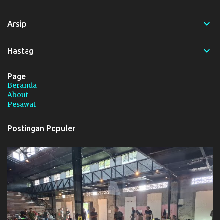
n
t
Arsip
a
r
Hastag
Page
Beranda
About
Pesawat
Postingan Populer