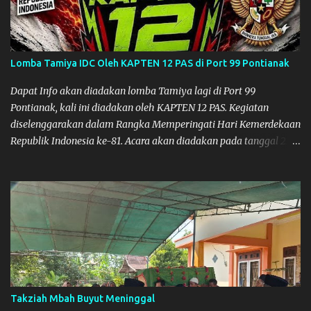
namun secara operasional mereka sudah tidak ada/tutup. Dan
bagi daerah (Kabupaten/Kota) dengan adanya release data dari
Provinsi itu, dapat menambah wawasan, serta potensi baru dalam
proses pengawasan dan pembinaan terhadap Pelaku Usaha yang
Lomba Tamiya IDC Oleh KAPTEN 12 PAS di Port 99 Pontianak
ada di wilayahnya masing-masing.
Dapat Info akan diadakan lomba Tamiya lagi di Port 99
Pontianak, kali ini diadakan oleh KAPTEN 12 PAS. Kegiatan
diselenggarakan dalam Rangka Memperingati Hari Kemerdekaan
Republik Indonesia ke-81. Acara akan diadakan pada tanggal 22
hingga 23 Agustus 2026. Ya Semoga Muzkha dan Saya dapat
menghadiri Kegiatan tersebut. Amiin.
Takziah Mbah Buyut Meninggal