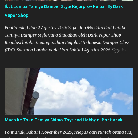
Ikut Lomba Tamiya Damper Style Kejurprov Kalbar By Dark
Vapor Shop
Pontianak, 1 dan 2 Agustus 2026 Saya dan Muzkha ikut Lomba
Tamiya Damper Style yang diadakan oleh Dark Vapor Shop.
Regulasi lomba menggunakan Regulasi Indonesia Damper Class
(IDC). Suasana Lomba pada Hari Sabtu 1 Agustus 2026 Nggak ada
planning khusus sebenarnya untuk ikut event ini, karena
waktunya cukup mepet dengan event sebelumnya karena Saya
belum banyak persiapan menyiapkan mobil dan alat-alat. Selain
itu juga ada janji mau main ke Agus Tamiya dulu sebenarnya, tapi
karena mepet waktu, jadi lebih banyak main disini. Oiya, untuk
lomba ini lokasinya adalah di Port 99 Kota Pontianak. Pamflet
Lomba Tamiya Oiya sebagai Informasi, Saya dan Muzkha baru
pertama kali main disini. ya hitungannya saya sebagai new
comer lah :) Coach Dilla lagi setting Mobilnya
Maen ke Toko Tamiya Shimo Toys and Hobby di Pontianak
Pontianak, Sabtu 1 November 2025, selepas dari rumah orang tua,