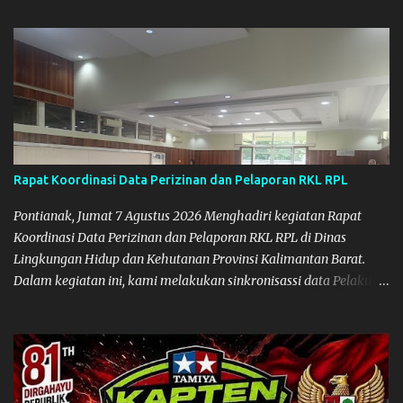
Rapat Koordinasi Data Perizinan dan Pelaporan RKL RPL
Pontianak, Jumat 7 Agustus 2026 Menghadiri kegiatan Rapat
Koordinasi Data Perizinan dan Pelaporan RKL RPL di Dinas
Lingkungan Hidup dan Kehutanan Provinsi Kalimantan Barat.
Dalam kegiatan ini, kami melakukan sinkronisassi data Pelaku
Usaha (yang telah memiliki Dokumen Lingkungan) baik yang
ada di Pemerintah Provinsi maupun di Pemerintah
Kabupaten/Kota. Kegiatan ini penting, sehingga terjadi
sinkronisasi data dari hasil pengawasan/pembinaan terhadap
data administratifnya. Karena bisa saja datanya masih aktif,