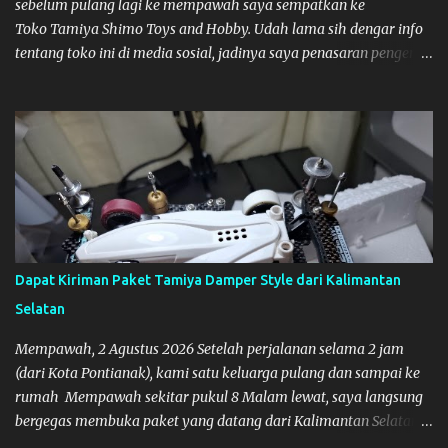
sebelum pulang lagi ke mempawah saya sempatkan ke
Toko Tamiya Shimo Toys and Hobby. Udah lama sih dengar info
tentang toko ini di media sosial, jadinya saya penasaran pengen
tahu tempatnya. Datang dari Mempawah kesini jam 12 lewat
kalau ndak salah., tokonya belum buka. kata ibu2 pemilik,
bukanya di jam 1. Saya pulang dulu ke rumah ortu di Sepakat,
untuk istirahat. So malamnya sebelum pulang ke Mempawah
saya sempatkan lagi kesini. Saya belanja beberapa part disini.
Untuk Lokasi Tempat:
Dapat Kiriman Paket Tamiya Damper Style dari Kalimantan
Selatan
Mempawah, 2 Agustus 2026 Setelah perjalanan selama 2 jam
(dari Kota Pontianak), kami satu keluarga pulang dan sampai ke
rumah Mempawah sekitar pukul 8 Malam lewat, saya langsung
bergegas membuka paket yang datang dari Kalimantan Selatan.
Tamiya IDC