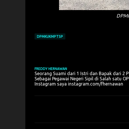
DPMK
DPMKUKMPTSP
FREDDY HERNAWAN
Seorang Suami dari 1 Istri dan Bapak dari 2 P
Sebagai Pegawai Negeri Sipil di Salah sat
Instagram saya instagram.com/fhernawan
K
o
m