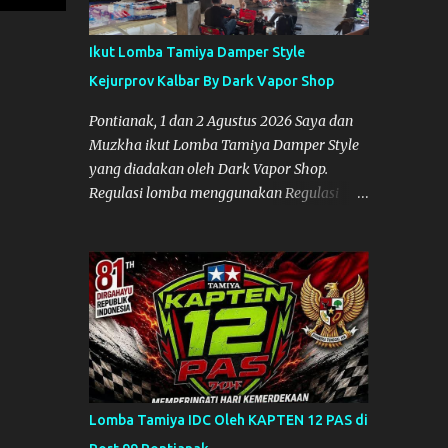
Ikut Lomba Tamiya Damper Style
Kejurprov Kalbar By Dark Vapor Shop
Pontianak, 1 dan 2 Agustus 2026 Saya dan
Muzkha ikut Lomba Tamiya Damper Style
yang diadakan oleh Dark Vapor Shop.
Regulasi lomba menggunakan Regulasi
Indonesia Damper Class (IDC). Suasana
Lomba pada Hari Sabtu 1 Agustus 2026
Nggak ada planning khusus sebenarnya
untuk ikut event ini, karena waktunya cukup
mepet dengan event sebelumnya karena
Saya belum banyak persiapan menyiapkan
mobil dan alat-alat. Selain itu juga ada janji
mau main ke Agus Tamiya dulu sebenarnya,
tapi karena mepet waktu, jadi lebih banyak
Lomba Tamiya IDC Oleh KAPTEN 12 PAS di
main disini. Oiya, untuk lomba ini lokasinya