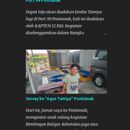
Port 99 Pontianak
adalah di Port 99 Kota Pontianak. Pamflet
Lomba Tamiya Oiya sebagai Informasi,
Dapat Info akan diadakan lomba Tamiya
Saya dan Muzkha baru pertama kali main
lagi di Port 99 Pontianak, kali ini diadakan
disini. ya hitungannya saya sebagai new
oleh KAPTEN 12 PAS. Kegiatan
comer lah :) Coach Dilla lagi setting
diselenggarakan dalam Rangka
Mobilnya
Memperingati Hari Kemerdekaan Republik
Indonesia ke-81. Acara akan diadakan pada
tanggal 22 hingga 23 Agustus 2026. Ya
Semoga Muzkha dan Saya dapat
menghadiri Kegiatan tersebut. Amiin.
Survey ke "Agus Tamiya" Pontianak
Hari ini, Jumat saya ke Pontianak,
mengantar anak sulung kegiatan
Bimbingan Belajar. Kebetulan juga rasa