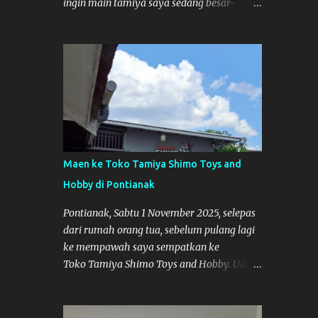
ingin main tamiya saya sedang besar-
besarnya nih. Efek karena minggu lalu
habis lomba Tamiya di Mempawah .
Daripada bengong dan sambil nunggu anak
pulang, saya pikir enak kali ya main
Tamiya di Pontianak. Muzkha di Lokasi
Agus Tamiya
Maen ke Toko Tamiya Shimo Toys and
Hobby di Pontianak
Pontianak, Sabtu 1 November 2025, selepas
dari rumah orang tua, sebelum pulang lagi
ke mempawah saya sempatkan ke
Toko Tamiya Shimo Toys and Hobby. Udah
lama sih dengar info tentang toko ini di
media sosial, jadinya saya penasaran
pengen tahu tempatnya. Datang dari