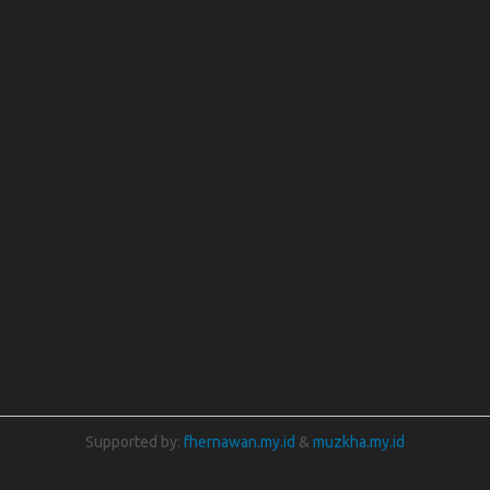
Supported by:
fhernawan.my.id
&
muzkha.my.id