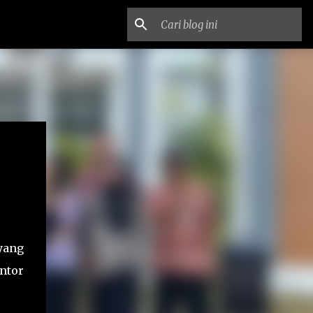
yang
ntor