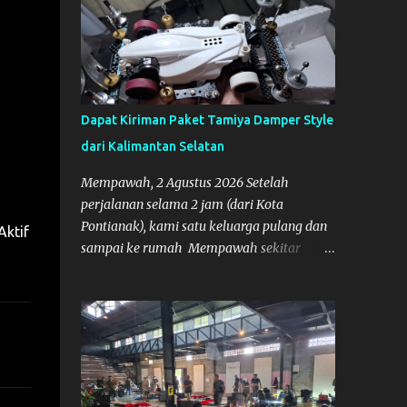
Dapat Kiriman Paket Tamiya Damper Style
dari Kalimantan Selatan
Mempawah, 2 Agustus 2026 Setelah
perjalanan selama 2 jam (dari Kota
Pontianak), kami satu keluarga pulang dan
Aktif
sampai ke rumah Mempawah sekitar
pukul 8 Malam lewat, saya langsung
bergegas membuka paket yang datang dari
Kalimantan Selatan. Tamiya IDC