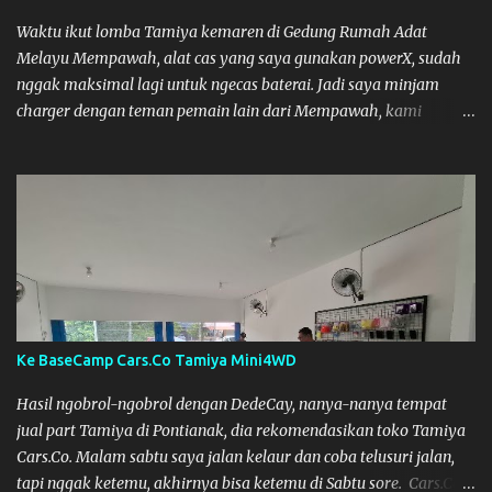
Waktu ikut lomba Tamiya kemaren di Gedung Rumah Adat
Melayu Mempawah, alat cas yang saya gunakan powerX, sudah
nggak maksimal lagi untuk ngecas baterai. Jadi saya minjam
charger dengan teman pemain lain dari Mempawah, kami
memanggilnya Coach Dilla. Dia kasih pinjam SKYRC NC2200.
Alat Cas yang kami pinjam ini bagus, pengisian Baterainya bisa
lebih maksimal, mobil jadi lebih kencang. SKYRC NC2200
Ke BaseCamp Cars.Co Tamiya Mini4WD
Hasil ngobrol-ngobrol dengan DedeCay, nanya-nanya tempat
jual part Tamiya di Pontianak, dia rekomendasikan toko Tamiya
Cars.Co. Malam sabtu saya jalan kelaur dan coba telusuri jalan,
tapi nggak ketemu, akhirnya bisa ketemu di Sabtu sore. Cars.Co