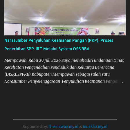
Narasumber Penyuluhan Keamanan Pangan (PKP), Proses
Penerbitan SPP-IRT Melalui System OSS RBA
Mempawah, Rabu 29 Juli 2026 Saya menghadiri undangan Dinas
Kesehatan Pengendalian Penduduk dan Keluarga Berencana
(DISKESPPKB) Kabupaten Mempawah sebagai salah satu
Narasumber Penyelenggaraan Penyuluhan Keamanan Pangan di
Kabupaten Mempawah. Dokumentasi: Foto Bersama Peserta PKP
Supported by:
fhernawan.my.id
&
muzkha.my.id