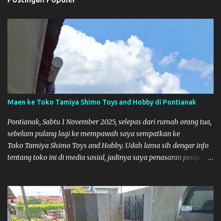
Maen ke Toko Tamiya Shimo Toys and Hobby di Pontianak
Pontianak, Sabtu 1 November 2025, selepas dari rumah orang tua,
sebelum pulang lagi ke mempawah saya sempatkan ke
Toko Tamiya Shimo Toys and Hobby. Udah lama sih dengar info
tentang toko ini di media sosial, jadinya saya penasaran pengen
tahu tempatnya. Datang dari Mempawah kesini jam 12 lewat
kalau ndak salah., tokonya belum buka. kata ibu2 pemilik,
bukanya di jam 1. Saya pulang dulu ke rumah ortu di Sepakat,
untuk istirahat. So malamnya sebelum pulang ke Mempawah
saya sempatkan lagi kesini. Saya belanja beberapa part disini.