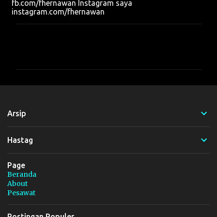
fb.com/fhernawan Instagram saya
instagram.com/fhernawan
K
o
m
e
n
t
Arsip
a
r
Hastag
Page
Beranda
About
Pesawat
Postingan Populer