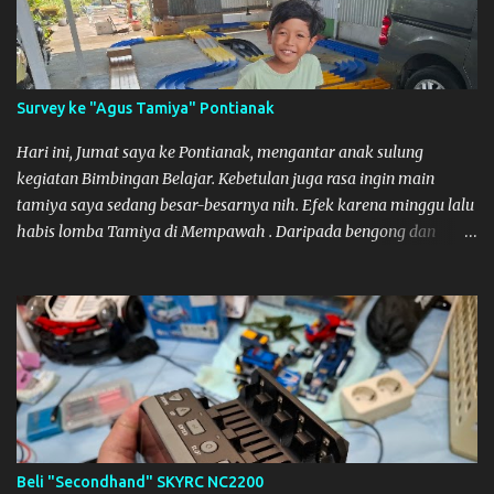
Untuk Lokasi Tempat:
Survey ke "Agus Tamiya" Pontianak
Hari ini, Jumat saya ke Pontianak, mengantar anak sulung
kegiatan Bimbingan Belajar. Kebetulan juga rasa ingin main
tamiya saya sedang besar-besarnya nih. Efek karena minggu lalu
habis lomba Tamiya di Mempawah . Daripada bengong dan
sambil nunggu anak pulang, saya pikir enak kali ya main Tamiya
di Pontianak. Muzkha di Lokasi Agus Tamiya
Beli "Secondhand" SKYRC NC2200