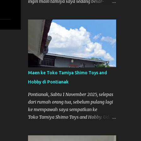
ingin main tamiya saya sedang besar-
besarnya nih. Efek karena minggu lalu
habis lomba Tamiya di Mempawah .
Daripada bengong dan sambil nunggu anak
pulang, saya pikir enak kali ya main
Tamiya di Pontianak. Muzkha di Lokasi
Agus Tamiya
Maen ke Toko Tamiya Shimo Toys and
Hobby di Pontianak
Pontianak, Sabtu 1 November 2025, selepas
dari rumah orang tua, sebelum pulang lagi
ke mempawah saya sempatkan ke
Toko Tamiya Shimo Toys and Hobby. Udah
lama sih dengar info tentang toko ini di
media sosial, jadinya saya penasaran
pengen tahu tempatnya. Datang dari