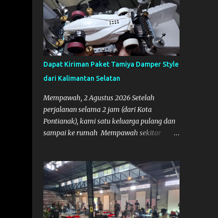
Dapat Kiriman Paket Tamiya Damper Style
dari Kalimantan Selatan
Mempawah, 2 Agustus 2026 Setelah
perjalanan selama 2 jam (dari Kota
Pontianak), kami satu keluarga pulang dan
sampai ke rumah Mempawah sekitar
pukul 8 Malam lewat, saya langsung
bergegas membuka paket yang datang dari
Kalimantan Selatan. Tamiya IDC