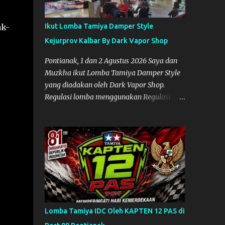
ak-
Ikut Lomba Tamiya Damper Style
Kejurprov Kalbar By Dark Vapor Shop
Pontianak, 1 dan 2 Agustus 2026 Saya dan
Muzkha ikut Lomba Tamiya Damper Style
yang diadakan oleh Dark Vapor Shop.
Regulasi lomba menggunakan Regulasi
Indonesia Damper Class (IDC). Suasana
Lomba pada Hari Sabtu 1 Agustus 2026
Nggak ada planning khusus sebenarnya
untuk ikut event ini, karena waktunya cukup
mepet dengan event sebelumnya karena
Saya belum banyak persiapan menyiapkan
mobil dan alat-alat. Selain itu juga ada janji
mau main ke Agus Tamiya dulu sebenarnya,
tapi karena mepet waktu, jadi lebih banyak
Lomba Tamiya IDC Oleh KAPTEN 12 PAS di
main disini. Oiya, untuk lomba ini lokasinya