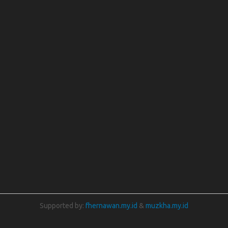
Supported by:
fhernawan.my.id
&
muzkha.my.id