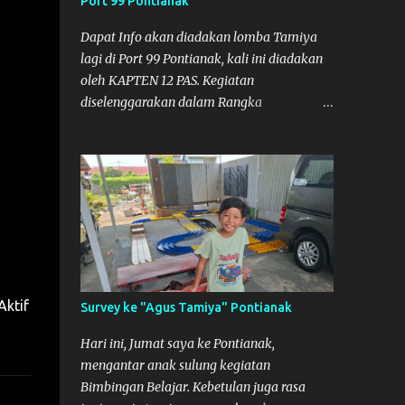
Port 99 Pontianak
adalah di Port 99 Kota Pontianak. Pamflet
Lomba Tamiya Oiya sebagai Informasi,
Dapat Info akan diadakan lomba Tamiya
Saya dan Muzkha baru pertama kali main
lagi di Port 99 Pontianak, kali ini diadakan
disini. ya hitungannya saya sebagai new
oleh KAPTEN 12 PAS. Kegiatan
comer lah :) Coach Dilla lagi setting
diselenggarakan dalam Rangka
Mobilnya
Memperingati Hari Kemerdekaan Republik
Indonesia ke-81. Acara akan diadakan pada
tanggal 22 hingga 23 Agustus 2026. Ya
Semoga Muzkha dan Saya dapat
menghadiri Kegiatan tersebut. Amiin.
Aktif
Survey ke "Agus Tamiya" Pontianak
Hari ini, Jumat saya ke Pontianak,
mengantar anak sulung kegiatan
Bimbingan Belajar. Kebetulan juga rasa