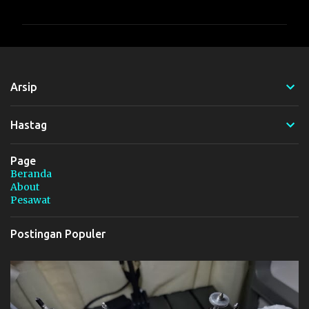
o
m
e
n
t
Arsip
a
r
Hastag
Page
Beranda
About
Pesawat
Postingan Populer