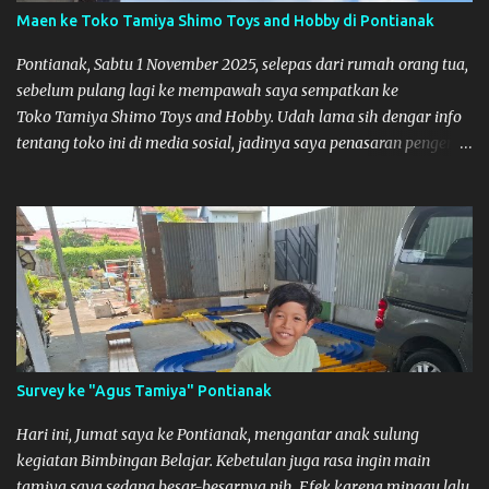
Maen ke Toko Tamiya Shimo Toys and Hobby di Pontianak
Pontianak, Sabtu 1 November 2025, selepas dari rumah orang tua,
sebelum pulang lagi ke mempawah saya sempatkan ke
Toko Tamiya Shimo Toys and Hobby. Udah lama sih dengar info
tentang toko ini di media sosial, jadinya saya penasaran pengen
tahu tempatnya. Datang dari Mempawah kesini jam 12 lewat
kalau ndak salah., tokonya belum buka. kata ibu2 pemilik,
bukanya di jam 1. Saya pulang dulu ke rumah ortu di Sepakat,
untuk istirahat. So malamnya sebelum pulang ke Mempawah
saya sempatkan lagi kesini. Saya belanja beberapa part disini.
Untuk Lokasi Tempat:
Survey ke "Agus Tamiya" Pontianak
Hari ini, Jumat saya ke Pontianak, mengantar anak sulung
kegiatan Bimbingan Belajar. Kebetulan juga rasa ingin main
tamiya saya sedang besar-besarnya nih. Efek karena minggu lalu