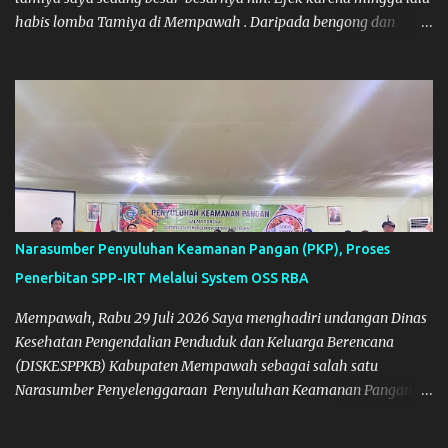
habis lomba Tamiya di Mempawah . Daripada bengong dan
sambil nunggu anak pulang, saya pikir enak kali ya main Tamiya
di Pontianak. Muzkha di Lokasi Agus Tamiya
Narasumber Penyuluhan Keamanan Pangan (PKP), Proses
Penerbitan SPP-IRT Melalui System OSS RBA
Mempawah, Rabu 29 Juli 2026 Saya menghadiri undangan Dinas
Kesehatan Pengendalian Penduduk dan Keluarga Berencana
(DISKESPPKB) Kabupaten Mempawah sebagai salah satu
Narasumber Penyelenggaraan Penyuluhan Keamanan Pangan di
Kabupaten Mempawah. Dokumentasi: Foto Bersama Peserta PKP