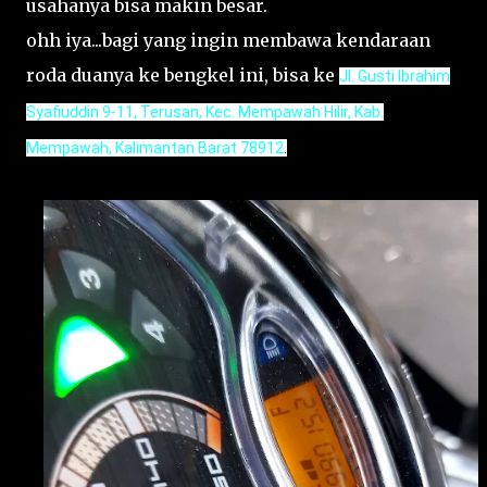
usahanya bisa makin besar.
ohh iya...bagi yang ingin membawa kendaraan
roda duanya ke bengkel ini, bisa ke
Jl. Gusti Ibrahim
Syafiuddin 9-11, Terusan, Kec. Mempawah Hilir, Kab.
Mempawah, Kalimantan Barat 78912
.