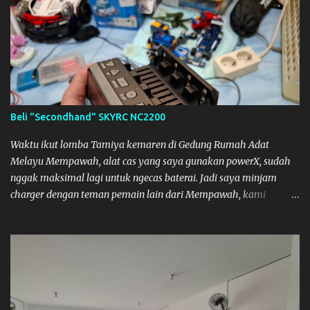
Beli "Secondhand" SKYRC NC2200
Waktu ikut lomba Tamiya kemaren di Gedung Rumah Adat
Melayu Mempawah, alat cas yang saya gunakan powerX, sudah
nggak maksimal lagi untuk ngecas baterai. Jadi saya minjam
charger dengan teman pemain lain dari Mempawah, kami
memanggilnya Coach Dilla. Dia kasih pinjam SKYRC NC2200.
Alat Cas yang kami pinjam ini bagus, pengisian Baterainya bisa
lebih maksimal, mobil jadi lebih kencang. SKYRC NC2200