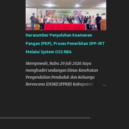
Narasumber Penyuluhan Keamanan
Pangan (PKP), Proses Penerbitan SPP-IRT
Melalui System OSS RBA
Mempawah, Rabu 29 Juli 2026 Saya
menghadiri undangan Dinas Kesehatan
Pengendalian Penduduk dan Keluarga
Berencana (DISKESPPKB) Kabupaten
Mempawah sebagai salah satu Narasumber
Penyelenggaraan Penyuluhan Keamanan
Pangan di Kabupaten Mempawah.
Dokumentasi: Foto Bersama Peserta PKP