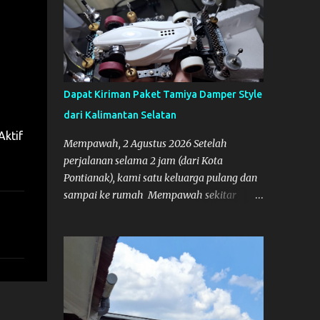
Dapat Kiriman Paket Tamiya Damper Style
dari Kalimantan Selatan
Aktif
Mempawah, 2 Agustus 2026 Setelah
perjalanan selama 2 jam (dari Kota
Pontianak), kami satu keluarga pulang dan
sampai ke rumah Mempawah sekitar
pukul 8 Malam lewat, saya langsung
bergegas membuka paket yang datang dari
Kalimantan Selatan. Tamiya IDC