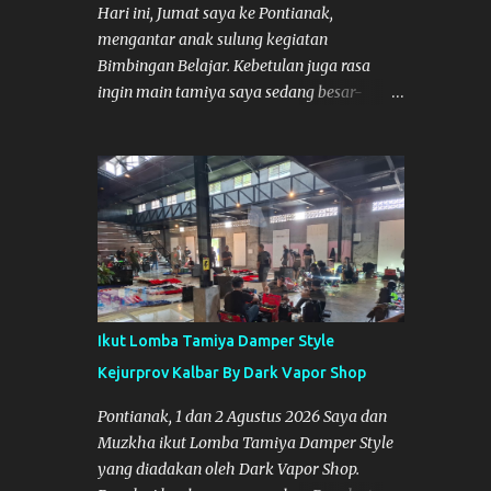
Lokasi Tempat:
Hari ini, Jumat saya ke Pontianak,
mengantar anak sulung kegiatan
Bimbingan Belajar. Kebetulan juga rasa
ingin main tamiya saya sedang besar-
besarnya nih. Efek karena minggu lalu
habis lomba Tamiya di Mempawah .
Daripada bengong dan sambil nunggu anak
pulang, saya pikir enak kali ya main
Tamiya di Pontianak. Muzkha di Lokasi
Agus Tamiya
Ikut Lomba Tamiya Damper Style
Kejurprov Kalbar By Dark Vapor Shop
Pontianak, 1 dan 2 Agustus 2026 Saya dan
Muzkha ikut Lomba Tamiya Damper Style
yang diadakan oleh Dark Vapor Shop.