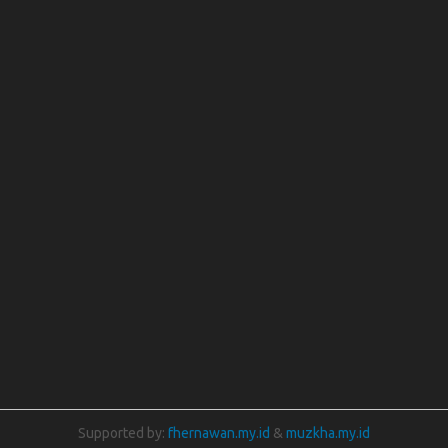
Supported by:
fhernawan.my.id
&
muzkha.my.id