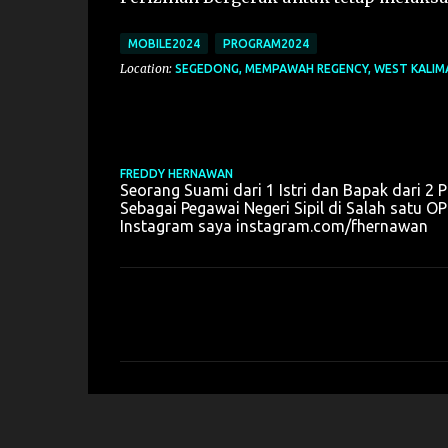
MOBILE2024
PROGRAM2024
Location:
SEGEDONG, MEMPAWAH REGENCY, WEST KALIM
FREDDY HERNAWAN
Seorang Suami dari 1 Istri dan Bapak dari 2 P
Sebagai Pegawai Negeri Sipil di Salah sat
Instagram saya instagram.com/fhernawan
K
o
m
e
n
t