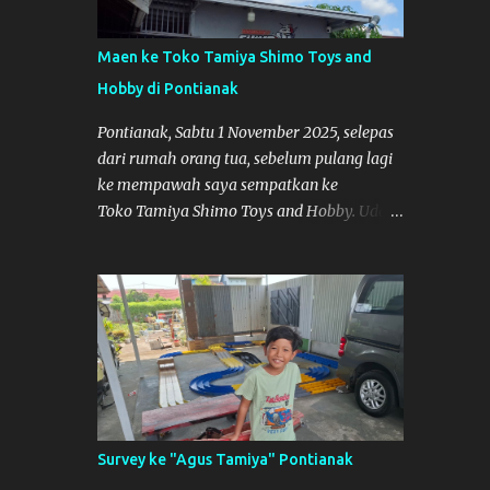
Maen ke Toko Tamiya Shimo Toys and
Hobby di Pontianak
Pontianak, Sabtu 1 November 2025, selepas
dari rumah orang tua, sebelum pulang lagi
ke mempawah saya sempatkan ke
Toko Tamiya Shimo Toys and Hobby. Udah
lama sih dengar info tentang toko ini di
media sosial, jadinya saya penasaran
pengen tahu tempatnya. Datang dari
Mempawah kesini jam 12 lewat kalau ndak
salah., tokonya belum buka. kata ibu2
pemilik, bukanya di jam 1. Saya pulang dulu
ke rumah ortu di Sepakat, untuk istirahat.
So malamnya sebelum pulang ke
Mempawah saya sempatkan lagi kesini.
Survey ke "Agus Tamiya" Pontianak
Saya belanja beberapa part disini. Untuk