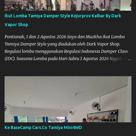
Ikut Lomba Tamiya Damper Style Kejurprov Kalbar By Dark
Vapor Shop
Pontianak, 1 dan 2 Agustus 2026 Saya dan Muzkha ikut Lomba
Tamiya Damper Style yang diadakan oleh Dark Vapor Shop.
Regulasi lomba menggunakan Regulasi Indonesia Damper Class
(IDC). Suasana Lomba pada Hari Sabtu 1 Agustus 2026 Nggak ada
planning khusus sebenarnya untuk ikut event ini, karena
waktunya cukup mepet dengan event sebelumnya karena Saya
belum banyak persiapan menyiapkan mobil dan alat-alat. Selain
itu juga ada janji mau main ke Agus Tamiya dulu sebenarnya, tapi
karena mepet waktu, jadi lebih banyak main disini. Oiya, untuk
lomba ini lokasinya adalah di Port 99 Kota Pontianak. Pamflet
Lomba Tamiya Oiya sebagai Informasi, Saya dan Muzkha baru
pertama kali main disini. ya hitungannya saya sebagai new
comer lah :) Coach Dilla lagi setting Mobilnya
Ke BaseCamp Cars.Co Tamiya Mini4WD