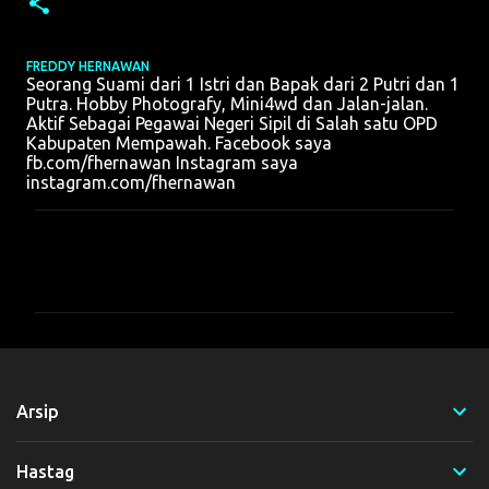
FREDDY HERNAWAN
Seorang Suami dari 1 Istri dan Bapak dari 2 Putri dan 1
Putra. Hobby Photografy, Mini4wd dan Jalan-jalan.
Aktif Sebagai Pegawai Negeri Sipil di Salah satu OPD
Kabupaten Mempawah. Facebook saya
fb.com/fhernawan Instagram saya
instagram.com/fhernawan
K
o
m
e
n
t
Arsip
a
r
Hastag