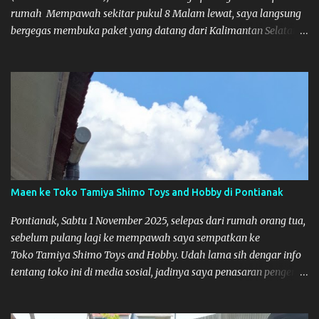
rumah Mempawah sekitar pukul 8 Malam lewat, saya langsung
bergegas membuka paket yang datang dari Kalimantan Selatan.
Tamiya IDC
Maen ke Toko Tamiya Shimo Toys and Hobby di Pontianak
Pontianak, Sabtu 1 November 2025, selepas dari rumah orang tua,
sebelum pulang lagi ke mempawah saya sempatkan ke
Toko Tamiya Shimo Toys and Hobby. Udah lama sih dengar info
tentang toko ini di media sosial, jadinya saya penasaran pengen
tahu tempatnya. Datang dari Mempawah kesini jam 12 lewat
kalau ndak salah., tokonya belum buka. kata ibu2 pemilik,