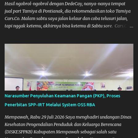
Hasil ngobrol-ngobrol dengan DedeCay, nanya-nanya tempat
jual part Tamiya di Pontianak, dia rekomendasikan toko Tamiya
Cars.Co. Malam sabtu saya jalan kelaur dan coba telusuri jalan,
tapi nggak ketemu, akhirnya bisa ketemu di Sabtu sore. Cars.Co
Tamiya
Narasumber Penyuluhan Keamanan Pangan (PKP), Proses
Penerbitan SPP-IRT Melalui System OSS RBA
Mempawah, Rabu 29 Juli 2026 Saya menghadiri undangan Dinas
Kesehatan Pengendalian Penduduk dan Keluarga Berencana
(DISKESPPKB) Kabupaten Mempawah sebagai salah satu