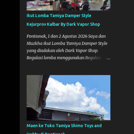
Ikut Lomba Tamiya Damper Style
Kejurprov Kalbar By Dark Vapor Shop
Pontianak, 1 dan 2 Agustus 2026 Saya dan
Muzkha ikut Lomba Tamiya Damper Style
yang diadakan oleh Dark Vapor Shop.
Regulasi lomba menggunakan Regulasi
Indonesia Damper Class (IDC). Suasana
Lomba pada Hari Sabtu 1 Agustus 2026
Nggak ada planning khusus sebenarnya
untuk ikut event ini, karena waktunya cukup
mepet dengan event sebelumnya karena
Saya belum banyak persiapan menyiapkan
mobil dan alat-alat. Selain itu juga ada janji
mau main ke Agus Tamiya dulu sebenarnya,
tapi karena mepet waktu, jadi lebih banyak
Maen ke Toko Tamiya Shimo Toys and
main disini. Oiya, untuk lomba ini lokasinya