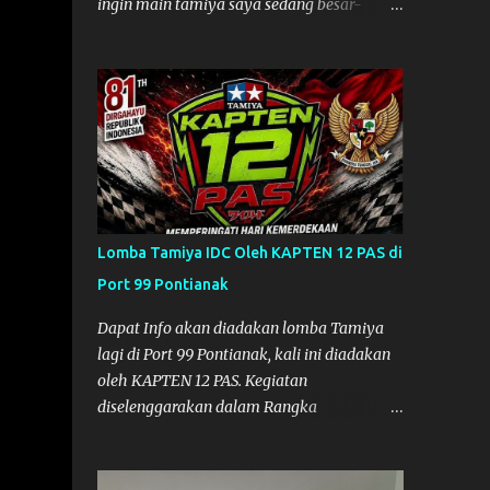
ingin main tamiya saya sedang besar-
besarnya nih. Efek karena minggu lalu
habis lomba Tamiya di Mempawah .
Daripada bengong dan sambil nunggu anak
pulang, saya pikir enak kali ya main
Tamiya di Pontianak. Muzkha di Lokasi
Agus Tamiya
Lomba Tamiya IDC Oleh KAPTEN 12 PAS di
Port 99 Pontianak
Dapat Info akan diadakan lomba Tamiya
lagi di Port 99 Pontianak, kali ini diadakan
oleh KAPTEN 12 PAS. Kegiatan
diselenggarakan dalam Rangka
Memperingati Hari Kemerdekaan Republik
Indonesia ke-81. Acara akan diadakan pada
tanggal 22 hingga 23 Agustus 2026. Ya