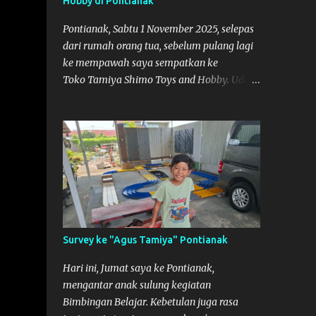
Hobby di Pontianak
adalah di Port 99 Kota Pontianak. Pamflet
Lomba Tamiya Oiya sebagai Informasi,
Pontianak, Sabtu 1 November 2025, selepas
Saya dan Muzkha baru pertama kali main
dari rumah orang tua, sebelum pulang lagi
disini. ya hitungannya saya sebagai new
ke mempawah saya sempatkan ke
comer lah :) Coach Dilla lagi setting
Toko Tamiya Shimo Toys and Hobby. Udah
Mobilnya
lama sih dengar info tentang toko ini di
media sosial, jadinya saya penasaran
pengen tahu tempatnya. Datang dari
Mempawah kesini jam 12 lewat kalau ndak
salah., tokonya belum buka. kata ibu2
pemilik, bukanya di jam 1. Saya pulang dulu
ke rumah ortu di Sepakat, untuk istirahat.
So malamnya sebelum pulang ke
Mempawah saya sempatkan lagi kesini.
Survey ke "Agus Tamiya" Pontianak
Saya belanja beberapa part disini. Untuk
Lokasi Tempat:
Hari ini, Jumat saya ke Pontianak,
mengantar anak sulung kegiatan
Bimbingan Belajar. Kebetulan juga rasa