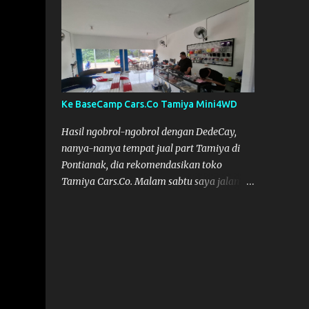
Semoga Muzkha dan Saya dapat
menghadiri Kegiatan tersebut. Amiin.
Ke BaseCamp Cars.Co Tamiya Mini4WD
Hasil ngobrol-ngobrol dengan DedeCay,
nanya-nanya tempat jual part Tamiya di
Pontianak, dia rekomendasikan toko
Tamiya Cars.Co. Malam sabtu saya jalan
kelaur dan coba telusuri jalan, tapi nggak
ketemu, akhirnya bisa ketemu di Sabtu
sore. Cars.Co Tamiya