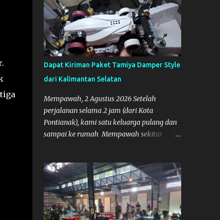
.
Dapat Kiriman Paket Tamiya Damper Style
k
dari Kalimantan Selatan
tiga
Mempawah, 2 Agustus 2026 Setelah
perjalanan selama 2 jam (dari Kota
Pontianak), kami satu keluarga pulang dan
sampai ke rumah Mempawah sekitar
pukul 8 Malam lewat, saya langsung
bergegas membuka paket yang datang dari
Kalimantan Selatan. Tamiya IDC