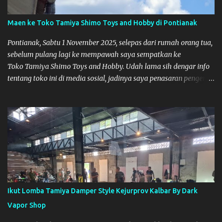
Maen ke Toko Tamiya Shimo Toys and Hobby di Pontianak
Pontianak, Sabtu 1 November 2025, selepas dari rumah orang tua,
sebelum pulang lagi ke mempawah saya sempatkan ke
Toko Tamiya Shimo Toys and Hobby. Udah lama sih dengar info
tentang toko ini di media sosial, jadinya saya penasaran pengen
tahu tempatnya. Datang dari Mempawah kesini jam 12 lewat
kalau ndak salah., tokonya belum buka. kata ibu2 pemilik,
bukanya di jam 1. Saya pulang dulu ke rumah ortu di Sepakat,
untuk istirahat. So malamnya sebelum pulang ke Mempawah
saya sempatkan lagi kesini. Saya belanja beberapa part disini.
Untuk Lokasi Tempat:
Ikut Lomba Tamiya Damper Style Kejurprov Kalbar By Dark
Vapor Shop