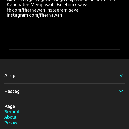
Kabupaten Mempawah. Facebook saya
fb.com/fhernawan Instagram saya
instagram.com/fhernawan
K
o
m
e
n
t
Arsip
a
r
Hastag
Page
Beranda
About
Pesawat