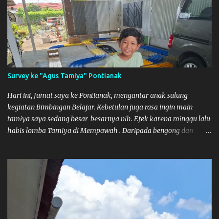
Survey ke "Agus Tamiya" Pontianak
Hari ini, Jumat saya ke Pontianak, mengantar anak sulung
kegiatan Bimbingan Belajar. Kebetulan juga rasa ingin main
tamiya saya sedang besar-besarnya nih. Efek karena minggu lalu
habis lomba Tamiya di Mempawah . Daripada bengong dan
sambil nunggu anak pulang, saya pikir enak kali ya main Tamiya
di Pontianak. Muzkha di Lokasi Agus Tamiya