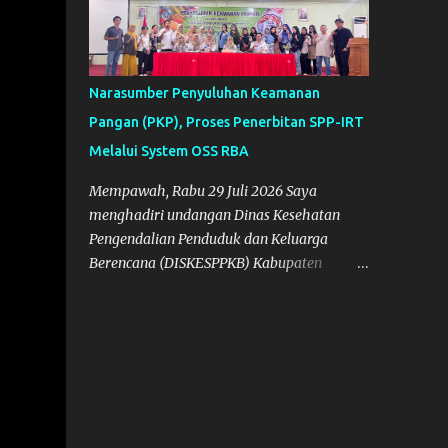
Narasumber Penyuluhan Keamanan
Pangan (PKP), Proses Penerbitan SPP-IRT
Melalui System OSS RBA
Mempawah, Rabu 29 Juli 2026 Saya
menghadiri undangan Dinas Kesehatan
Pengendalian Penduduk dan Keluarga
Berencana (DISKESPPKB) Kabupaten
Mempawah sebagai salah satu Narasumber
Penyelenggaraan Penyuluhan Keamanan
Pangan di Kabupaten Mempawah.
Dokumentasi: Foto Bersama Peserta PKP