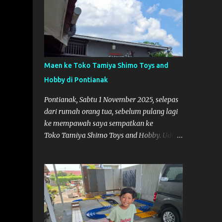
Maen ke Toko Tamiya Shimo Toys and
Hobby di Pontianak
Pontianak, Sabtu 1 November 2025, selepas
dari rumah orang tua, sebelum pulang lagi
ke mempawah saya sempatkan ke
Toko Tamiya Shimo Toys and Hobby. Udah
lama sih dengar info tentang toko ini di
media sosial, jadinya saya penasaran
pengen tahu tempatnya. Datang dari
Mempawah kesini jam 12 lewat kalau ndak
salah., tokonya belum buka. kata ibu2
pemilik, bukanya di jam 1. Saya pulang dulu
ke rumah ortu di Sepakat, untuk istirahat.