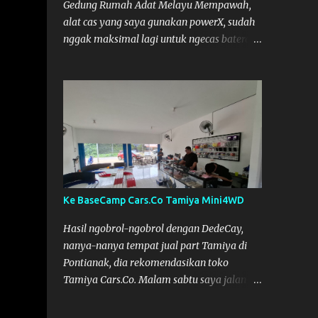
Gedung Rumah Adat Melayu Mempawah,
alat cas yang saya gunakan powerX, sudah
nggak maksimal lagi untuk ngecas baterai.
Jadi saya minjam charger dengan teman
pemain lain dari Mempawah, kami
memanggilnya Coach Dilla. Dia kasih
pinjam SKYRC NC2200. Alat Cas yang kami
pinjam ini bagus, pengisian Baterainya bisa
lebih maksimal, mobil jadi lebih kencang.
SKYRC NC2200
Ke BaseCamp Cars.Co Tamiya Mini4WD
Hasil ngobrol-ngobrol dengan DedeCay,
nanya-nanya tempat jual part Tamiya di
Pontianak, dia rekomendasikan toko
Tamiya Cars.Co. Malam sabtu saya jalan
kelaur dan coba telusuri jalan, tapi nggak
ketemu, akhirnya bisa ketemu di Sabtu