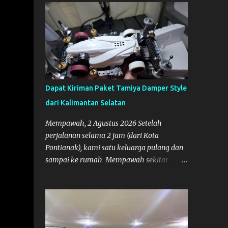
sore. Cars.Co Tamiya
Dapat Kiriman Paket Tamiya Damper Style
dari Kalimantan Selatan
Mempawah, 2 Agustus 2026 Setelah
perjalanan selama 2 jam (dari Kota
Pontianak), kami satu keluarga pulang dan
sampai ke rumah Mempawah sekitar
pukul 8 Malam lewat, saya langsung
bergegas membuka paket yang datang dari
Kalimantan Selatan. Tamiya IDC