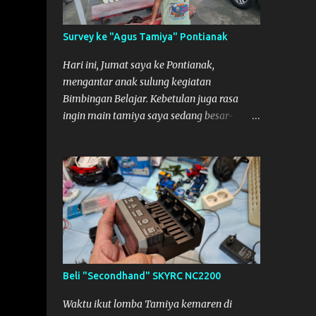
So malamnya sebelum pulang ke
Mempawah saya sempatkan lagi kesini.
Survey ke "Agus Tamiya" Pontianak
Saya belanja beberapa part disini. Untuk
Lokasi Tempat:
Hari ini, Jumat saya ke Pontianak,
mengantar anak sulung kegiatan
Bimbingan Belajar. Kebetulan juga rasa
ingin main tamiya saya sedang besar-
besarnya nih. Efek karena minggu lalu
habis lomba Tamiya di Mempawah .
Daripada bengong dan sambil nunggu anak
pulang, saya pikir enak kali ya main
Tamiya di Pontianak. Muzkha di Lokasi
Agus Tamiya
Beli "Secondhand" SKYRC NC2200
Waktu ikut lomba Tamiya kemaren di