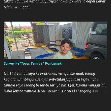
takziah dulu ke rumah Buyutnya anak-anak karena dapat kabar
telah meninggal.
Survey ke "Agus Tamiya" Pontianak
Hari ini, Jumat saya ke Pontianak, mengantar anak sulung
kegiatan Bimbingan Belajar. Kebetulan juga rasa ingin main
tamiya saya sedang besar-besarnya nih. Efek karena minggu lalu
habis lomba Tamiya di Mempawah . Daripada bengong dan
sambil nunggu anak pulang, saya pikir enak kali ya main Tamiya
di Pontianak. Muzkha di Lokasi Agus Tamiya