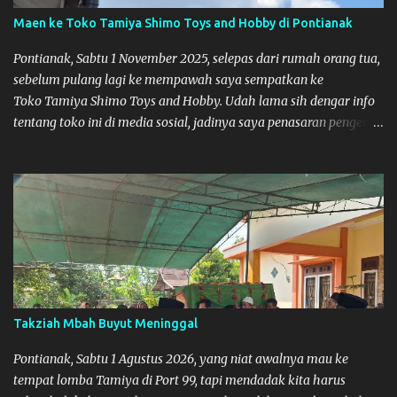
Maen ke Toko Tamiya Shimo Toys and Hobby di Pontianak
Pontianak, Sabtu 1 November 2025, selepas dari rumah orang tua,
sebelum pulang lagi ke mempawah saya sempatkan ke
Toko Tamiya Shimo Toys and Hobby. Udah lama sih dengar info
tentang toko ini di media sosial, jadinya saya penasaran pengen
tahu tempatnya. Datang dari Mempawah kesini jam 12 lewat
kalau ndak salah., tokonya belum buka. kata ibu2 pemilik,
bukanya di jam 1. Saya pulang dulu ke rumah ortu di Sepakat,
untuk istirahat. So malamnya sebelum pulang ke Mempawah
saya sempatkan lagi kesini. Saya belanja beberapa part disini.
Untuk Lokasi Tempat:
Takziah Mbah Buyut Meninggal
Pontianak, Sabtu 1 Agustus 2026, yang niat awalnya mau ke
tempat lomba Tamiya di Port 99, tapi mendadak kita harus