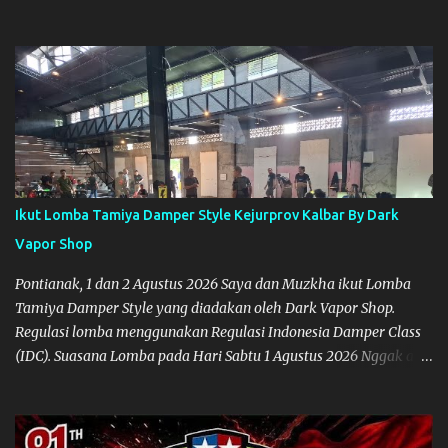
Tamiya IDC
Ikut Lomba Tamiya Damper Style Kejurprov Kalbar By Dark
Vapor Shop
Pontianak, 1 dan 2 Agustus 2026 Saya dan Muzkha ikut Lomba
Tamiya Damper Style yang diadakan oleh Dark Vapor Shop.
Regulasi lomba menggunakan Regulasi Indonesia Damper Class
(IDC). Suasana Lomba pada Hari Sabtu 1 Agustus 2026 Nggak ada
planning khusus sebenarnya untuk ikut event ini, karena
waktunya cukup mepet dengan event sebelumnya karena Saya
belum banyak persiapan menyiapkan mobil dan alat-alat. Selain