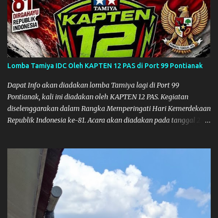
itu juga ada janji mau main ke Agus Tamiya dulu sebenarnya, tapi
karena mepet waktu, jadi lebih banyak main disini. Oiya, untuk
lomba ini lokasinya adalah di Port 99 Kota Pontianak. Pamflet
Lomba Tamiya Oiya sebagai Informasi, Saya dan Muzkha baru
pertama kali main disini. ya hitungannya saya sebagai new
comer lah :) Coach Dilla lagi setting Mobilnya
Lomba Tamiya IDC Oleh KAPTEN 12 PAS di Port 99 Pontianak
Dapat Info akan diadakan lomba Tamiya lagi di Port 99
Pontianak, kali ini diadakan oleh KAPTEN 12 PAS. Kegiatan
diselenggarakan dalam Rangka Memperingati Hari Kemerdekaan
Republik Indonesia ke-81. Acara akan diadakan pada tanggal 22
hingga 23 Agustus 2026. Ya Semoga Muzkha dan Saya dapat
menghadiri Kegiatan tersebut. Amiin.