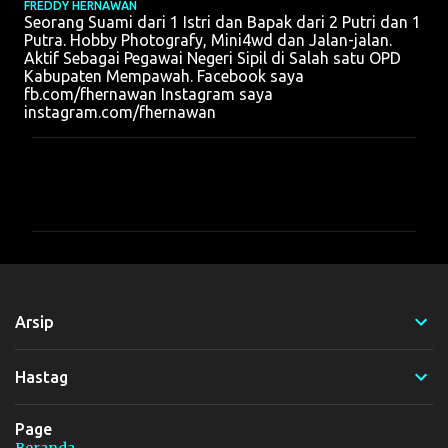
FREDDY HERNAWAN
Seorang Suami dari 1 Istri dan Bapak dari 2 Putri dan 1
Putra. Hobby Photografy, Mini4wd dan Jalan-jalan.
Aktif Sebagai Pegawai Negeri Sipil di Salah satu OPD
Kabupaten Mempawah. Facebook saya
fb.com/fhernawan Instagram saya
instagram.com/fhernawan
K
o
m
e
n
t
Arsip
a
r
Hastag
Page