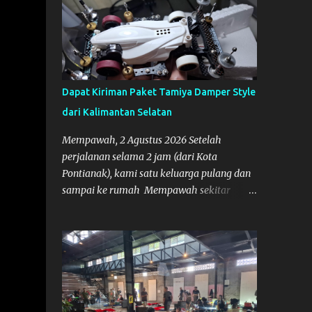
Dapat Kiriman Paket Tamiya Damper Style
dari Kalimantan Selatan
Mempawah, 2 Agustus 2026 Setelah
perjalanan selama 2 jam (dari Kota
Pontianak), kami satu keluarga pulang dan
sampai ke rumah Mempawah sekitar
pukul 8 Malam lewat, saya langsung
bergegas membuka paket yang datang dari
Kalimantan Selatan. Tamiya IDC