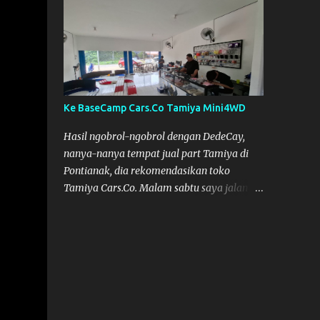
Semoga Muzkha dan Saya dapat
menghadiri Kegiatan tersebut. Amiin.
Ke BaseCamp Cars.Co Tamiya Mini4WD
Hasil ngobrol-ngobrol dengan DedeCay,
nanya-nanya tempat jual part Tamiya di
Pontianak, dia rekomendasikan toko
Tamiya Cars.Co. Malam sabtu saya jalan
kelaur dan coba telusuri jalan, tapi nggak
ketemu, akhirnya bisa ketemu di Sabtu
sore. Cars.Co Tamiya