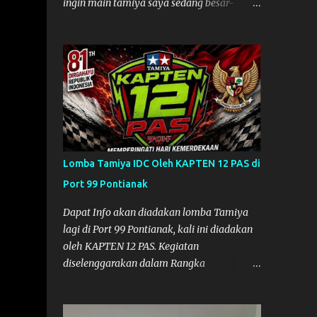
ingin main tamiya saya sedang besar-
besarnya nih. Efek karena minggu lalu
habis lomba Tamiya di Mempawah .
Daripada bengong dan sambil nunggu anak
pulang, saya pikir enak kali ya main
Tamiya di Pontianak. Muzkha di Lokasi
Agus Tamiya
Lomba Tamiya IDC Oleh KAPTEN 12 PAS di
Port 99 Pontianak
Dapat Info akan diadakan lomba Tamiya
lagi di Port 99 Pontianak, kali ini diadakan
oleh KAPTEN 12 PAS. Kegiatan
diselenggarakan dalam Rangka
Memperingati Hari Kemerdekaan Republik
Indonesia ke-81. Acara akan diadakan pada
tanggal 22 hingga 23 Agustus 2026. Ya