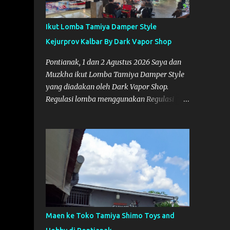
Ikut Lomba Tamiya Damper Style
Kejurprov Kalbar By Dark Vapor Shop
Pontianak, 1 dan 2 Agustus 2026 Saya dan
Muzkha ikut Lomba Tamiya Damper Style
yang diadakan oleh Dark Vapor Shop.
Regulasi lomba menggunakan Regulasi
Indonesia Damper Class (IDC). Suasana
Lomba pada Hari Sabtu 1 Agustus 2026
Nggak ada planning khusus sebenarnya
untuk ikut event ini, karena waktunya cukup
mepet dengan event sebelumnya karena
Saya belum banyak persiapan menyiapkan
mobil dan alat-alat. Selain itu juga ada janji
mau main ke Agus Tamiya dulu sebenarnya,
tapi karena mepet waktu, jadi lebih banyak
Maen ke Toko Tamiya Shimo Toys and
main disini. Oiya, untuk lomba ini lokasinya