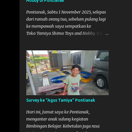
Hobby di Pontianak
adalah di Port 99 Kota Pontianak. Pamflet
Lomba Tamiya Oiya sebagai Informasi,
Pontianak, Sabtu 1 November 2025, selepas
Saya dan Muzkha baru pertama kali main
dari rumah orang tua, sebelum pulang lagi
disini. ya hitungannya saya sebagai new
ke mempawah saya sempatkan ke
comer lah :) Coach Dilla lagi setting
Toko Tamiya Shimo Toys and Hobby. Udah
Mobilnya
lama sih dengar info tentang toko ini di
media sosial, jadinya saya penasaran
pengen tahu tempatnya. Datang dari
Mempawah kesini jam 12 lewat kalau ndak
salah., tokonya belum buka. kata ibu2
pemilik, bukanya di jam 1. Saya pulang dulu
ke rumah ortu di Sepakat, untuk istirahat.
So malamnya sebelum pulang ke
Mempawah saya sempatkan lagi kesini.
Survey ke "Agus Tamiya" Pontianak
Saya belanja beberapa part disini. Untuk
Lokasi Tempat:
Hari ini, Jumat saya ke Pontianak,
mengantar anak sulung kegiatan
Bimbingan Belajar. Kebetulan juga rasa