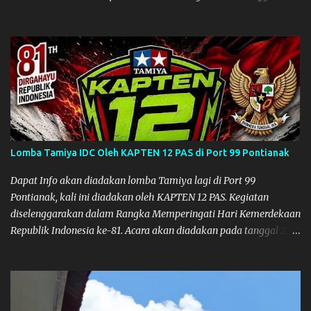
planning khusus sebenarnya untuk ikut event ini, karena
waktunya cukup mepet dengan event sebelumnya karena Saya
belum banyak persiapan menyiapkan mobil dan alat-alat. Selain
itu juga ada janji mau main ke Agus Tamiya dulu sebenarnya, tapi
karena mepet waktu, jadi lebih banyak main disini. Oiya, untuk
lomba ini lokasinya adalah di Port 99 Kota Pontianak. Pamflet
Lomba Tamiya Oiya sebagai Informasi, Saya dan Muzkha baru
pertama kali main disini. ya hitungannya saya sebagai new
comer lah :) Coach Dilla lagi setting Mobilnya
Lomba Tamiya IDC Oleh KAPTEN 12 PAS di Port 99 Pontianak
Dapat Info akan diadakan lomba Tamiya lagi di Port 99
Pontianak, kali ini diadakan oleh KAPTEN 12 PAS. Kegiatan
diselenggarakan dalam Rangka Memperingati Hari Kemerdekaan
Republik Indonesia ke-81. Acara akan diadakan pada tanggal 22
hingga 23 Agustus 2026. Ya Semoga Muzkha dan Saya dapat
menghadiri Kegiatan tersebut. Amiin.