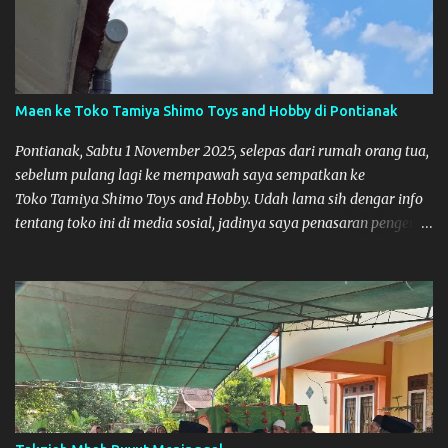
Maen ke Toko Tamiya Shimo Toys and Hobby di Pontianak
Pontianak, Sabtu 1 November 2025, selepas dari rumah orang tua,
sebelum pulang lagi ke mempawah saya sempatkan ke
Toko Tamiya Shimo Toys and Hobby. Udah lama sih dengar info
tentang toko ini di media sosial, jadinya saya penasaran pengen
tahu tempatnya. Datang dari Mempawah kesini jam 12 lewat
kalau ndak salah., tokonya belum buka. kata ibu2 pemilik,
bukanya di jam 1. Saya pulang dulu ke rumah ortu di Sepakat,
untuk istirahat. So malamnya sebelum pulang ke Mempawah
saya sempatkan lagi kesini. Saya belanja beberapa part disini.
Untuk Lokasi Tempat: