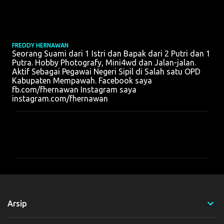
FREDDY HERNAWAN
Seorang Suami dari 1 Istri dan Bapak dari 2 Putri dan 1
Putra. Hobby Photografy, Mini4wd dan Jalan-jalan.
Aktif Sebagai Pegawai Negeri Sipil di Salah satu OPD
Kabupaten Mempawah. Facebook saya
fb.com/fhernawan Instagram saya
instagram.com/fhernawan
K
o
m
e
n
t
Arsip
a