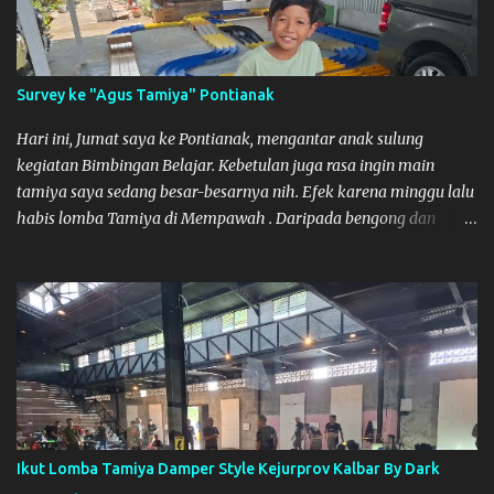
Untuk Lokasi Tempat:
Survey ke "Agus Tamiya" Pontianak
Hari ini, Jumat saya ke Pontianak, mengantar anak sulung
kegiatan Bimbingan Belajar. Kebetulan juga rasa ingin main
tamiya saya sedang besar-besarnya nih. Efek karena minggu lalu
habis lomba Tamiya di Mempawah . Daripada bengong dan
sambil nunggu anak pulang, saya pikir enak kali ya main Tamiya
di Pontianak. Muzkha di Lokasi Agus Tamiya
Ikut Lomba Tamiya Damper Style Kejurprov Kalbar By Dark