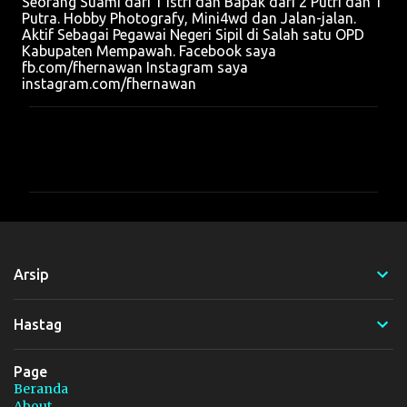
Seorang Suami dari 1 Istri dan Bapak dari 2 Putri dan 1
Putra. Hobby Photografy, Mini4wd dan Jalan-jalan.
Aktif Sebagai Pegawai Negeri Sipil di Salah satu OPD
Kabupaten Mempawah. Facebook saya
fb.com/fhernawan Instagram saya
instagram.com/fhernawan
K
o
m
e
n
t
Arsip
a
r
Hastag
Page
Beranda
About