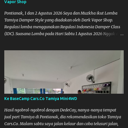
Vapor Shop
Pontianak, 1 dan 2 Agustus 2026 Saya dan Muzkha ikut Lomba
Tamiya Damper Style yang diadakan oleh Dark Vapor Shop.
Regulasi lomba menggunakan Regulasi Indonesia Damper Class
(IDC). Suasana Lomba pada Hari Sabtu 1 Agustus 2026 Nggak ada
planning khusus sebenarnya untuk ikut event ini, karena
waktunya cukup mepet dengan event sebelumnya karena Saya
belum banyak persiapan menyiapkan mobil dan alat-alat. Selain
itu juga ada janji mau main ke Agus Tamiya dulu sebenarnya, tapi
karena mepet waktu, jadi lebih banyak main disini. Oiya, untuk
lomba ini lokasinya adalah di Port 99 Kota Pontianak. Pamflet
Lomba Tamiya Oiya sebagai Informasi, Saya dan Muzkha baru
pertama kali main disini. ya hitungannya saya sebagai new
comer lah :) Coach Dilla lagi setting Mobilnya
Ke BaseCamp Cars.Co Tamiya Mini4WD
Hasil ngobrol-ngobrol dengan DedeCay, nanya-nanya tempat
jual part Tamiya di Pontianak, dia rekomendasikan toko Tamiya
Cars.Co. Malam sabtu saya jalan kelaur dan coba telusuri jalan,