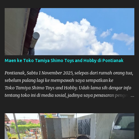
Maen ke Toko Tamiya Shimo Toys and Hobby di Pontianak
Pontianak, Sabtu 1 November 2025, selepas dari rumah orang tua,
sebelum pulang lagi ke mempawah saya sempatkan ke
Toko Tamiya Shimo Toys and Hobby. Udah lama sih dengar info
tentang toko ini di media sosial, jadinya saya penasaran pengen
tahu tempatnya. Datang dari Mempawah kesini jam 12 lewat
kalau ndak salah., tokonya belum buka. kata ibu2 pemilik,
bukanya di jam 1. Saya pulang dulu ke rumah ortu di Sepakat,
untuk istirahat. So malamnya sebelum pulang ke Mempawah
saya sempatkan lagi kesini. Saya belanja beberapa part disini.