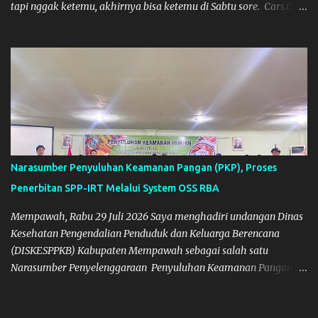
tapi nggak ketemu, akhirnya bisa ketemu di Sabtu sore. Cars.Co
Tamiya
Narasumber Penyuluhan Keamanan Pangan (PKP), Proses
Penerbitan SPP-IRT Melalui System OSS RBA
Mempawah, Rabu 29 Juli 2026 Saya menghadiri undangan Dinas
Kesehatan Pengendalian Penduduk dan Keluarga Berencana
(DISKESPPKB) Kabupaten Mempawah sebagai salah satu
Narasumber Penyelenggaraan Penyuluhan Keamanan Pangan di
Kabupaten Mempawah. Dokumentasi: Foto Bersama Peserta PKP