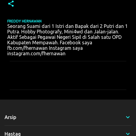
FREDDY HERNAWAN
Seorang Suami dari 1 Istri dan Bapak dari 2 Putri dan 1
Putra. Hobby Photografy, Mini4wd dan Jalan-jalan.
Aktif Sebagai Pegawai Negeri Sipil di Salah satu OPD
Kabupaten Mempawah. Facebook saya
fb.com/fhernawan Instagram saya
instagram.com/fhernawan
K
o
m
e
n
t
Arsip
a
r
Hastag