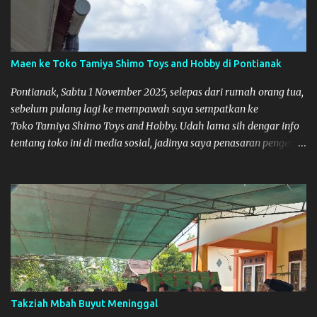
Maen ke Toko Tamiya Shimo Toys and Hobby di Pontianak
Pontianak, Sabtu 1 November 2025, selepas dari rumah orang tua,
sebelum pulang lagi ke mempawah saya sempatkan ke
Toko Tamiya Shimo Toys and Hobby. Udah lama sih dengar info
tentang toko ini di media sosial, jadinya saya penasaran pengen
tahu tempatnya. Datang dari Mempawah kesini jam 12 lewat
kalau ndak salah., tokonya belum buka. kata ibu2 pemilik,
bukanya di jam 1. Saya pulang dulu ke rumah ortu di Sepakat,
untuk istirahat. So malamnya sebelum pulang ke Mempawah
saya sempatkan lagi kesini. Saya belanja beberapa part disini.
Untuk Lokasi Tempat:
Takziah Mbah Buyut Meninggal