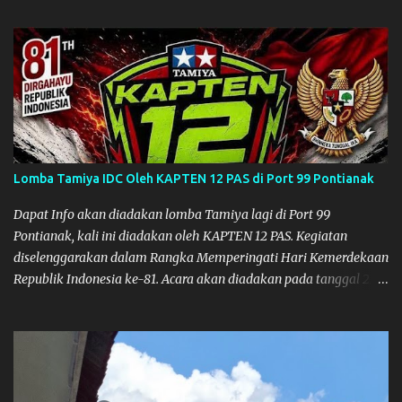
waktunya cukup mepet dengan event sebelumnya karena Saya
belum banyak persiapan menyiapkan mobil dan alat-alat. Selain
itu juga ada janji mau main ke Agus Tamiya dulu sebenarnya, tapi
karena mepet waktu, jadi lebih banyak main disini. Oiya, untuk
lomba ini lokasinya adalah di Port 99 Kota Pontianak. Pamflet
Lomba Tamiya Oiya sebagai Informasi, Saya dan Muzkha baru
pertama kali main disini. ya hitungannya saya sebagai new
comer lah :) Coach Dilla lagi setting Mobilnya
Lomba Tamiya IDC Oleh KAPTEN 12 PAS di Port 99 Pontianak
Dapat Info akan diadakan lomba Tamiya lagi di Port 99
Pontianak, kali ini diadakan oleh KAPTEN 12 PAS. Kegiatan
diselenggarakan dalam Rangka Memperingati Hari Kemerdekaan
Republik Indonesia ke-81. Acara akan diadakan pada tanggal 22
hingga 23 Agustus 2026. Ya Semoga Muzkha dan Saya dapat
menghadiri Kegiatan tersebut. Amiin.