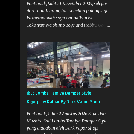
Pontianak, Sabtu 1 November 2025, selepas
dari rumah orang tua, sebelum pulang lagi
ke mempawah saya sempatkan ke
Toko Tamiya Shimo Toys and Hobby. Udah
lama sih dengar info tentang toko ini di
media sosial, jadinya saya penasaran
pengen tahu tempatnya. Datang dari
Mempawah kesini jam 12 lewat kalau ndak
salah., tokonya belum buka. kata ibu2
pemilik, bukanya di jam 1. Saya pulang dulu
ke rumah ortu di Sepakat, untuk istirahat.
So malamnya sebelum pulang ke
Mempawah saya sempatkan lagi kesini.
Ikut Lomba Tamiya Damper Style
Saya belanja beberapa part disini. Untuk
Kejurprov Kalbar By Dark Vapor Shop
Lokasi Tempat:
Pontianak, 1 dan 2 Agustus 2026 Saya dan
Muzkha ikut Lomba Tamiya Damper Style
yang diadakan oleh Dark Vapor Shop.