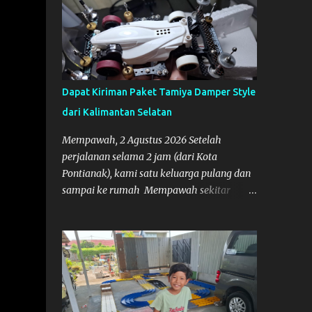
Dapat Kiriman Paket Tamiya Damper Style
dari Kalimantan Selatan
Mempawah, 2 Agustus 2026 Setelah
perjalanan selama 2 jam (dari Kota
Pontianak), kami satu keluarga pulang dan
sampai ke rumah Mempawah sekitar
pukul 8 Malam lewat, saya langsung
bergegas membuka paket yang datang dari
Kalimantan Selatan. Tamiya IDC