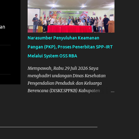
wan
Narasumber Penyuluhan Keamanan
Pangan (PKP), Proses Penerbitan SPP-IRT
Melalui System OSS RBA
Mempawah, Rabu 29 Juli 2026 Saya
menghadiri undangan Dinas Kesehatan
Pengendalian Penduduk dan Keluarga
Berencana (DISKESPPKB) Kabupaten
Mempawah sebagai salah satu Narasumber
Penyelenggaraan Penyuluhan Keamanan
Pangan di Kabupaten Mempawah.
Dokumentasi: Foto Bersama Peserta PKP