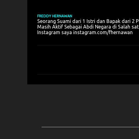
FREDDY HERNAWAN
Seorang Suami dari 1 Istri dan Bapak dari 2 
Masih Aktif Sebagai Abdi Negara di Salah 
Instagram saya instagram.com/fhernawan
K
o
m
e
n
t
a
r