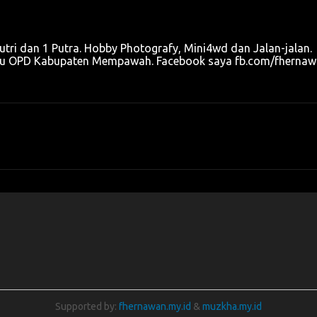
Putri dan 1 Putra. Hobby Photografy, Mini4wd dan Jalan-jalan.
satu OPD Kabupaten Mempawah. Facebook saya fb.com/fherna
Supported by:
fhernawan.my.id
&
muzkha.my.id