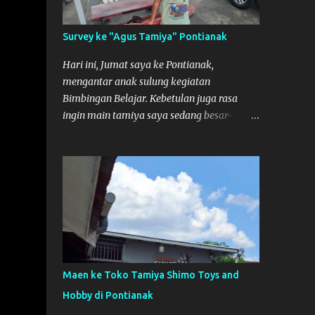
Survey ke "Agus Tamiya" Pontianak
Hari ini, Jumat saya ke Pontianak,
mengantar anak sulung kegiatan
Bimbingan Belajar. Kebetulan juga rasa
ingin main tamiya saya sedang besar-
besarnya nih. Efek karena minggu lalu
habis lomba Tamiya di Mempawah .
Daripada bengong dan sambil nunggu anak
pulang, saya pikir enak kali ya main
Tamiya di Pontianak. Muzkha di Lokasi
Agus Tamiya
Maen ke Toko Tamiya Shimo Toys and
Hobby di Pontianak