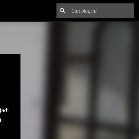
jadi
i