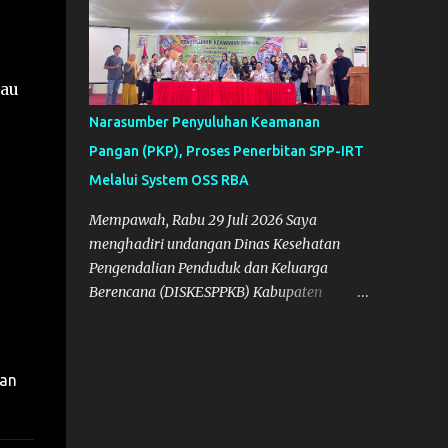
jau
Narasumber Penyuluhan Keamanan
Pangan (PKP), Proses Penerbitan SPP-IRT
Melalui System OSS RBA
Mempawah, Rabu 29 Juli 2026 Saya
menghadiri undangan Dinas Kesehatan
Pengendalian Penduduk dan Keluarga
Berencana (DISKESPPKB) Kabupaten
Mempawah sebagai salah satu Narasumber
Penyelenggaraan Penyuluhan Keamanan
Pangan di Kabupaten Mempawah.
wan
Dokumentasi: Foto Bersama Peserta PKP