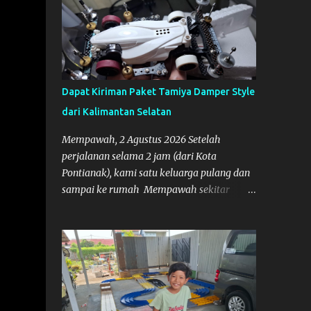
Dapat Kiriman Paket Tamiya Damper Style
dari Kalimantan Selatan
Mempawah, 2 Agustus 2026 Setelah
perjalanan selama 2 jam (dari Kota
Pontianak), kami satu keluarga pulang dan
sampai ke rumah Mempawah sekitar
pukul 8 Malam lewat, saya langsung
bergegas membuka paket yang datang dari
Kalimantan Selatan. Tamiya IDC