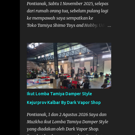
Pontianak, Sabtu 1 November 2025, selepas
dari rumah orang tua, sebelum pulang lagi
ke mempawah saya sempatkan ke
Toko Tamiya Shimo Toys and Hobby. Udah
lama sih dengar info tentang toko ini di
media sosial, jadinya saya penasaran
pengen tahu tempatnya. Datang dari
Mempawah kesini jam 12 lewat kalau ndak
salah., tokonya belum buka. kata ibu2
pemilik, bukanya di jam 1. Saya pulang dulu
ke rumah ortu di Sepakat, untuk istirahat.
So malamnya sebelum pulang ke
Mempawah saya sempatkan lagi kesini.
Ikut Lomba Tamiya Damper Style
Saya belanja beberapa part disini. Untuk
Kejurprov Kalbar By Dark Vapor Shop
Lokasi Tempat:
Pontianak, 1 dan 2 Agustus 2026 Saya dan
Muzkha ikut Lomba Tamiya Damper Style
yang diadakan oleh Dark Vapor Shop.