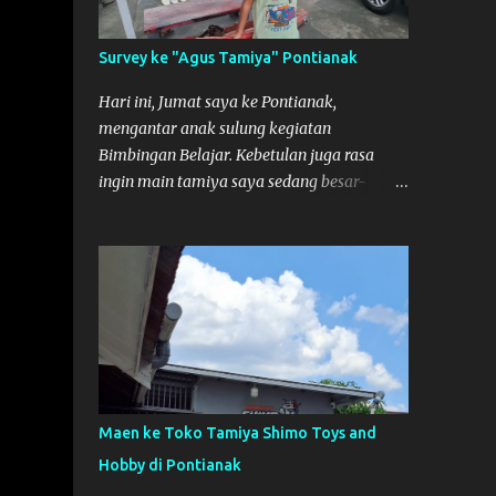
Survey ke "Agus Tamiya" Pontianak
Hari ini, Jumat saya ke Pontianak,
mengantar anak sulung kegiatan
Bimbingan Belajar. Kebetulan juga rasa
ingin main tamiya saya sedang besar-
besarnya nih. Efek karena minggu lalu
habis lomba Tamiya di Mempawah .
Daripada bengong dan sambil nunggu anak
pulang, saya pikir enak kali ya main
Tamiya di Pontianak. Muzkha di Lokasi
Agus Tamiya
Maen ke Toko Tamiya Shimo Toys and
Hobby di Pontianak