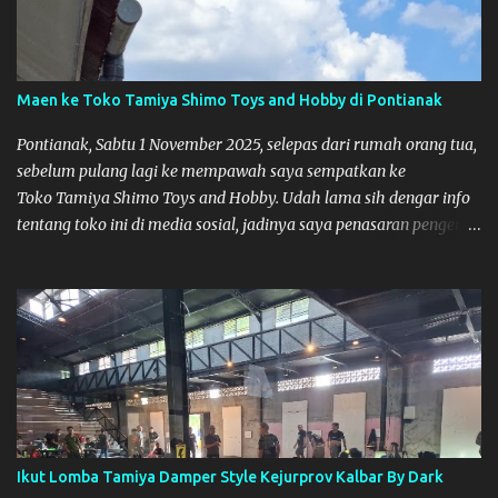
Maen ke Toko Tamiya Shimo Toys and Hobby di Pontianak
Pontianak, Sabtu 1 November 2025, selepas dari rumah orang tua,
sebelum pulang lagi ke mempawah saya sempatkan ke
Toko Tamiya Shimo Toys and Hobby. Udah lama sih dengar info
tentang toko ini di media sosial, jadinya saya penasaran pengen
tahu tempatnya. Datang dari Mempawah kesini jam 12 lewat
kalau ndak salah., tokonya belum buka. kata ibu2 pemilik,
bukanya di jam 1. Saya pulang dulu ke rumah ortu di Sepakat,
untuk istirahat. So malamnya sebelum pulang ke Mempawah
saya sempatkan lagi kesini. Saya belanja beberapa part disini.
Untuk Lokasi Tempat:
Ikut Lomba Tamiya Damper Style Kejurprov Kalbar By Dark