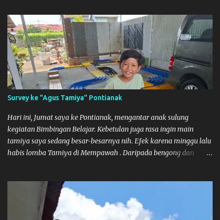
Survey ke "Agus Tamiya" Pontianak
Hari ini, Jumat saya ke Pontianak, mengantar anak sulung
kegiatan Bimbingan Belajar. Kebetulan juga rasa ingin main
tamiya saya sedang besar-besarnya nih. Efek karena minggu lalu
habis lomba Tamiya di Mempawah . Daripada bengong dan
sambil nunggu anak pulang, saya pikir enak kali ya main Tamiya
di Pontianak. Muzkha di Lokasi Agus Tamiya