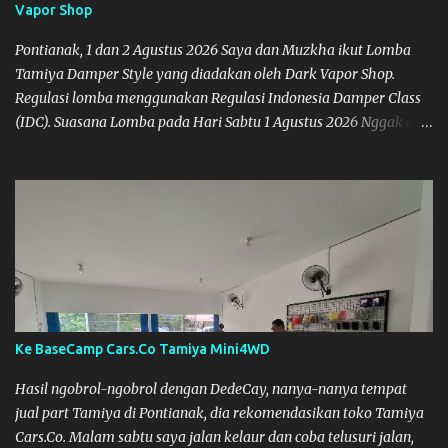
Vapor Shop
Pontianak, 1 dan 2 Agustus 2026 Saya dan Muzkha ikut Lomba
Tamiya Damper Style yang diadakan oleh Dark Vapor Shop.
Regulasi lomba menggunakan Regulasi Indonesia Damper Class
(IDC). Suasana Lomba pada Hari Sabtu 1 Agustus 2026 Nggak ada
planning khusus sebenarnya untuk ikut event ini, karena
waktunya cukup mepet dengan event sebelumnya karena Saya
belum banyak persiapan menyiapkan mobil dan alat-alat. Selain
itu juga ada janji mau main ke Agus Tamiya dulu sebenarnya, tapi
karena mepet waktu, jadi lebih banyak main disini. Oiya, untuk
lomba ini lokasinya adalah di Port 99 Kota Pontianak. Pamflet
Lomba Tamiya Oiya sebagai Informasi, Saya dan Muzkha baru
pertama kali main disini. ya hitungannya saya sebagai new
comer lah :) Coach Dilla lagi setting Mobilnya
Ke BaseCamp Cars.Co Tamiya Mini4WD
Hasil ngobrol-ngobrol dengan DedeCay, nanya-nanya tempat
jual part Tamiya di Pontianak, dia rekomendasikan toko Tamiya
Cars.Co. Malam sabtu saya jalan kelaur dan coba telusuri jalan,