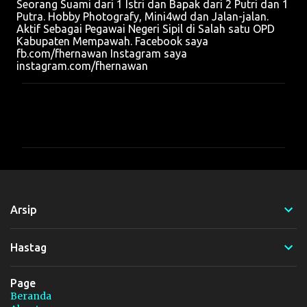
Seorang Suami dari 1 Istri dan Bapak dari 2 Putri dan 1
Putra. Hobby Photografy, Mini4wd dan Jalan-jalan.
Aktif Sebagai Pegawai Negeri Sipil di Salah satu OPD
Kabupaten Mempawah. Facebook saya
fb.com/fhernawan Instagram saya
instagram.com/fhernawan
K
o
m
e
n
t
Arsip
a
r
Hastag
Page
Beranda