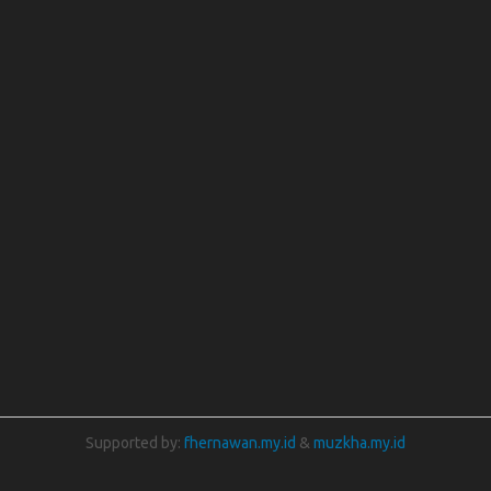
Supported by:
fhernawan.my.id
&
muzkha.my.id