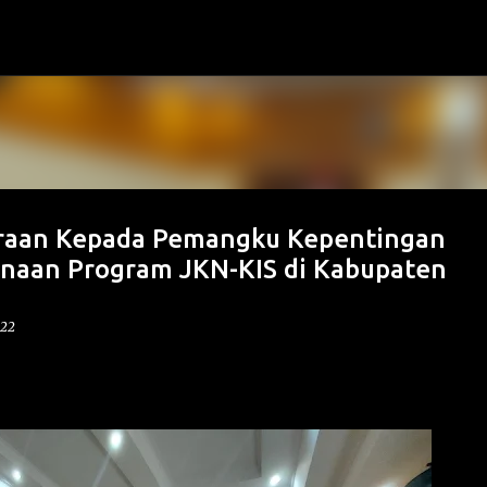
Langsung ke konten utama
traan Kepada Pemangku Kepentingan
anaan Program JKN-KIS di Kabupaten
022