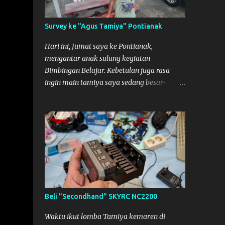
So malamnya sebelum pulang ke
Mempawah saya sempatkan lagi kesini.
Survey ke "Agus Tamiya" Pontianak
Saya belanja beberapa part disini. Untuk
Lokasi Tempat:
Hari ini, Jumat saya ke Pontianak,
mengantar anak sulung kegiatan
Bimbingan Belajar. Kebetulan juga rasa
ingin main tamiya saya sedang besar-
besarnya nih. Efek karena minggu lalu
habis lomba Tamiya di Mempawah .
Daripada bengong dan sambil nunggu anak
pulang, saya pikir enak kali ya main
Tamiya di Pontianak. Muzkha di Lokasi
Agus Tamiya
Beli "Secondhand" SKYRC NC2200
Waktu ikut lomba Tamiya kemaren di