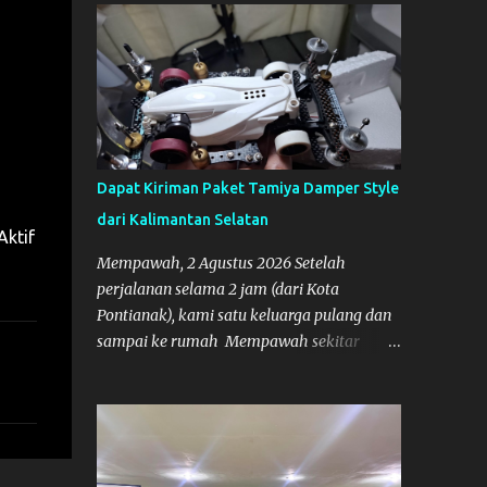
sore. Cars.Co Tamiya
Dapat Kiriman Paket Tamiya Damper Style
dari Kalimantan Selatan
Aktif
Mempawah, 2 Agustus 2026 Setelah
perjalanan selama 2 jam (dari Kota
Pontianak), kami satu keluarga pulang dan
sampai ke rumah Mempawah sekitar
pukul 8 Malam lewat, saya langsung
bergegas membuka paket yang datang dari
Kalimantan Selatan. Tamiya IDC