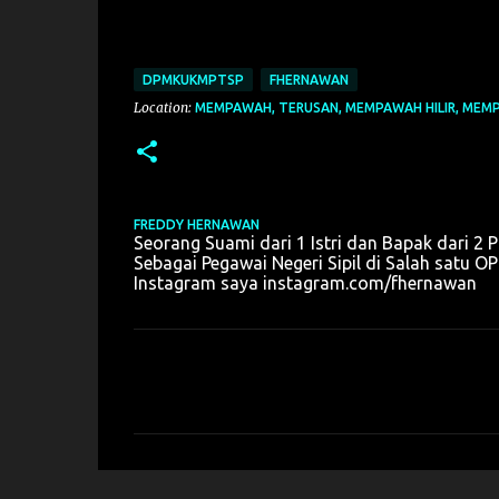
DPMKUKMPTSP
FHERNAWAN
Location:
MEMPAWAH, TERUSAN, MEMPAWAH HILIR, MEMP
FREDDY HERNAWAN
Seorang Suami dari 1 Istri dan Bapak dari 2 P
Sebagai Pegawai Negeri Sipil di Salah sat
Instagram saya instagram.com/fhernawan
K
o
m
e
n