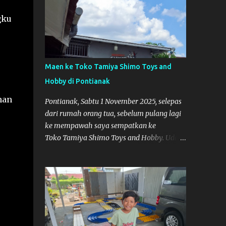
gku
Maen ke Toko Tamiya Shimo Toys and
Hobby di Pontianak
nan
Pontianak, Sabtu 1 November 2025, selepas
dari rumah orang tua, sebelum pulang lagi
ke mempawah saya sempatkan ke
Toko Tamiya Shimo Toys and Hobby. Udah
lama sih dengar info tentang toko ini di
media sosial, jadinya saya penasaran
pengen tahu tempatnya. Datang dari
Mempawah kesini jam 12 lewat kalau ndak
salah., tokonya belum buka. kata ibu2
pemilik, bukanya di jam 1. Saya pulang dulu
ke rumah ortu di Sepakat, untuk istirahat.