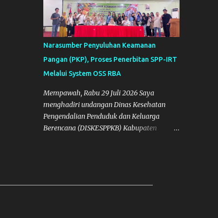
Narasumber Penyuluhan Keamanan
Pangan (PKP), Proses Penerbitan SPP-IRT
Melalui System OSS RBA
Mempawah, Rabu 29 Juli 2026 Saya
menghadiri undangan Dinas Kesehatan
Pengendalian Penduduk dan Keluarga
Berencana (DISKESPPKB) Kabupaten
Mempawah sebagai salah satu Narasumber
Penyelenggaraan Penyuluhan Keamanan
Pangan di Kabupaten Mempawah.
Dokumentasi: Foto Bersama Peserta PKP