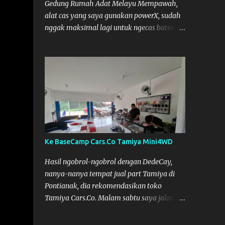
Gedung Rumah Adat Melayu Mempawah,
alat cas yang saya gunakan powerX, sudah
nggak maksimal lagi untuk ngecas baterai.
Jadi saya minjam charger dengan teman
pemain lain dari Mempawah, kami
memanggilnya Coach Dilla. Dia kasih
pinjam SKYRC NC2200. Alat Cas yang kami
pinjam ini bagus, pengisian Baterainya bisa
lebih maksimal, mobil jadi lebih kencang.
SKYRC NC2200
Ke BaseCamp Cars.Co Tamiya Mini4WD
Hasil ngobrol-ngobrol dengan DedeCay,
nanya-nanya tempat jual part Tamiya di
Pontianak, dia rekomendasikan toko
Tamiya Cars.Co. Malam sabtu saya jalan
kelaur dan coba telusuri jalan, tapi nggak
ketemu, akhirnya bisa ketemu di Sabtu