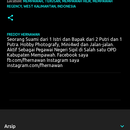
Location:
MEMPAWAH, TERUSAN, MEMPAWAH HILIR, MEMPAWAH
REGENCY, WEST KALIMANTAN, INDONESIA
FREDDY HERNAWAN
Seorang Suami dari 1 Istri dan Bapak dari 2 Putri dan 1
Putra. Hobby Photografy, Mini4wd dan Jalan-jalan.
Aktif Sebagai Pegawai Negeri Sipil di Salah satu OPD
Kabupaten Mempawah. Facebook saya
fb.com/fhernawan Instagram saya
instagram.com/fhernawan
K
o
m
e
n
t
Arsip