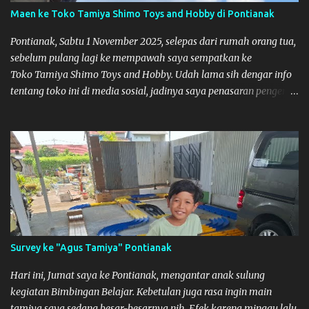
Maen ke Toko Tamiya Shimo Toys and Hobby di Pontianak
Pontianak, Sabtu 1 November 2025, selepas dari rumah orang tua,
sebelum pulang lagi ke mempawah saya sempatkan ke
Toko Tamiya Shimo Toys and Hobby. Udah lama sih dengar info
tentang toko ini di media sosial, jadinya saya penasaran pengen
tahu tempatnya. Datang dari Mempawah kesini jam 12 lewat
kalau ndak salah., tokonya belum buka. kata ibu2 pemilik,
bukanya di jam 1. Saya pulang dulu ke rumah ortu di Sepakat,
untuk istirahat. So malamnya sebelum pulang ke Mempawah
saya sempatkan lagi kesini. Saya belanja beberapa part disini.
Untuk Lokasi Tempat:
Survey ke "Agus Tamiya" Pontianak
Hari ini, Jumat saya ke Pontianak, mengantar anak sulung
kegiatan Bimbingan Belajar. Kebetulan juga rasa ingin main
tamiya saya sedang besar-besarnya nih. Efek karena minggu lalu