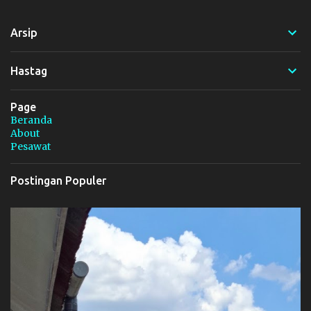
n
t
Arsip
a
r
Hastag
Page
Beranda
About
Pesawat
Postingan Populer