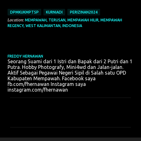
DPMKUKMPTSP
KURNIADI
PERIZINAN2024
Location:
MEMPAWAH, TERUSAN, MEMPAWAH HILIR, MEMPAWAH
REGENCY, WEST KALIMANTAN, INDONESIA
FREDDY HERNAWAN
Seorang Suami dari 1 Istri dan Bapak dari 2 Putri dan 1
Putra. Hobby Photografy, Mini4wd dan Jalan-jalan.
Aktif Sebagai Pegawai Negeri Sipil di Salah satu OPD
Kabupaten Mempawah. Facebook saya
fb.com/fhernawan Instagram saya
instagram.com/fhernawan
K
o
m
e