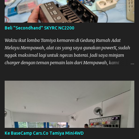
Beli "Secondhand" SKYRC NC2200
Waktu ikut lomba Tamiya kemaren di Gedung Rumah Adat
Melayu Mempawah, alat cas yang saya gunakan powerX, sudah
nggak maksimal lagi untuk ngecas baterai. Jadi saya minjam
charger dengan teman pemain lain dari Mempawah, kami
memanggilnya Coach Dilla. Dia kasih pinjam SKYRC NC2200.
Alat Cas yang kami pinjam ini bagus, pengisian Baterainya bisa
lebih maksimal, mobil jadi lebih kencang. SKYRC NC2200
Ke BaseCamp Cars.Co Tamiya Mini4WD