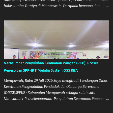
habis lomba Tamiya di Mempawah . Daripada bengong dan
sambil nunggu anak pulang, saya pikir enak kali ya main Tamiya
di Pontianak. Muzkha di Lokasi Agus Tamiya
Narasumber Penyuluhan Keamanan Pangan (PKP), Proses
Penerbitan SPP-IRT Melalui System OSS RBA
Mempawah, Rabu 29 Juli 2026 Saya menghadiri undangan Dinas
Kesehatan Pengendalian Penduduk dan Keluarga Berencana
(DISKESPPKB) Kabupaten Mempawah sebagai salah satu
Narasumber Penyelenggaraan Penyuluhan Keamanan Pangan di
Kabupaten Mempawah. Dokumentasi: Foto Bersama Peserta PKP