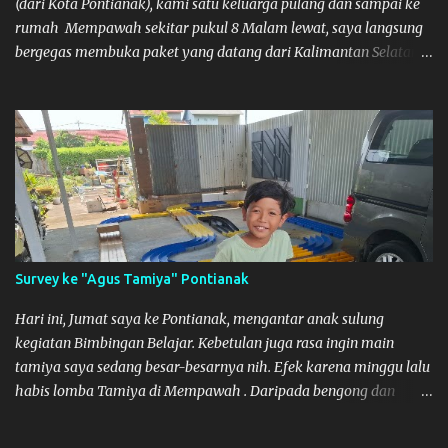
(dari Kota Pontianak), kami satu keluarga pulang dan sampai ke
rumah Mempawah sekitar pukul 8 Malam lewat, saya langsung
bergegas membuka paket yang datang dari Kalimantan Selatan.
Tamiya IDC
Survey ke "Agus Tamiya" Pontianak
Hari ini, Jumat saya ke Pontianak, mengantar anak sulung
kegiatan Bimbingan Belajar. Kebetulan juga rasa ingin main
tamiya saya sedang besar-besarnya nih. Efek karena minggu lalu
habis lomba Tamiya di Mempawah . Daripada bengong dan
sambil nunggu anak pulang, saya pikir enak kali ya main Tamiya
di Pontianak. Muzkha di Lokasi Agus Tamiya