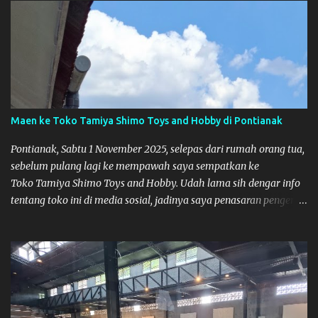
Maen ke Toko Tamiya Shimo Toys and Hobby di Pontianak
Pontianak, Sabtu 1 November 2025, selepas dari rumah orang tua,
sebelum pulang lagi ke mempawah saya sempatkan ke
Toko Tamiya Shimo Toys and Hobby. Udah lama sih dengar info
tentang toko ini di media sosial, jadinya saya penasaran pengen
tahu tempatnya. Datang dari Mempawah kesini jam 12 lewat
kalau ndak salah., tokonya belum buka. kata ibu2 pemilik,
bukanya di jam 1. Saya pulang dulu ke rumah ortu di Sepakat,
untuk istirahat. So malamnya sebelum pulang ke Mempawah
saya sempatkan lagi kesini. Saya belanja beberapa part disini.
Untuk Lokasi Tempat: