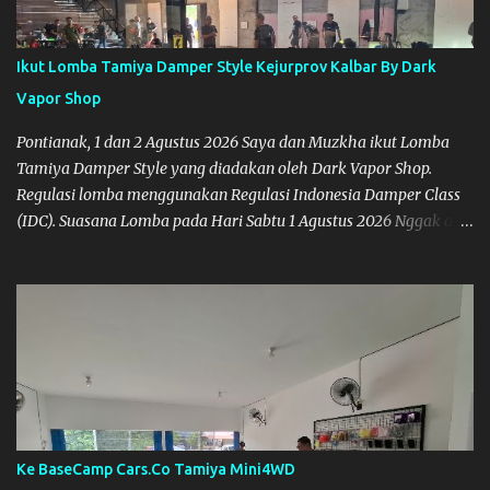
Ikut Lomba Tamiya Damper Style Kejurprov Kalbar By Dark
Vapor Shop
Pontianak, 1 dan 2 Agustus 2026 Saya dan Muzkha ikut Lomba
Tamiya Damper Style yang diadakan oleh Dark Vapor Shop.
Regulasi lomba menggunakan Regulasi Indonesia Damper Class
(IDC). Suasana Lomba pada Hari Sabtu 1 Agustus 2026 Nggak ada
planning khusus sebenarnya untuk ikut event ini, karena
waktunya cukup mepet dengan event sebelumnya karena Saya
belum banyak persiapan menyiapkan mobil dan alat-alat. Selain
itu juga ada janji mau main ke Agus Tamiya dulu sebenarnya, tapi
karena mepet waktu, jadi lebih banyak main disini. Oiya, untuk
lomba ini lokasinya adalah di Port 99 Kota Pontianak. Pamflet
Lomba Tamiya Oiya sebagai Informasi, Saya dan Muzkha baru
pertama kali main disini. ya hitungannya saya sebagai new
comer lah :) Coach Dilla lagi setting Mobilnya
Ke BaseCamp Cars.Co Tamiya Mini4WD