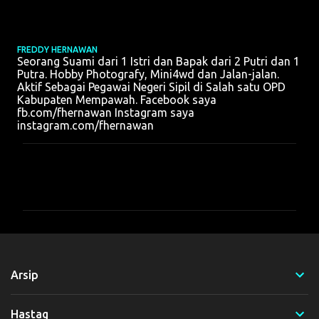
FREDDY HERNAWAN
Seorang Suami dari 1 Istri dan Bapak dari 2 Putri dan 1
Putra. Hobby Photografy, Mini4wd dan Jalan-jalan.
Aktif Sebagai Pegawai Negeri Sipil di Salah satu OPD
Kabupaten Mempawah. Facebook saya
fb.com/fhernawan Instagram saya
instagram.com/fhernawan
K
o
m
e
n
t
Arsip
a
r
Hastag