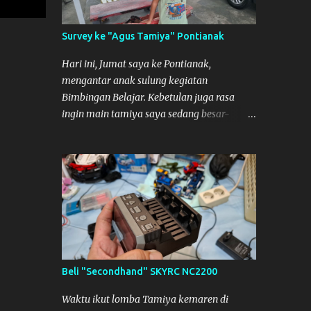
So malamnya sebelum pulang ke
Mempawah saya sempatkan lagi kesini.
Survey ke "Agus Tamiya" Pontianak
Saya belanja beberapa part disini. Untuk
Lokasi Tempat:
Hari ini, Jumat saya ke Pontianak,
mengantar anak sulung kegiatan
Bimbingan Belajar. Kebetulan juga rasa
ingin main tamiya saya sedang besar-
besarnya nih. Efek karena minggu lalu
habis lomba Tamiya di Mempawah .
Daripada bengong dan sambil nunggu anak
pulang, saya pikir enak kali ya main
Tamiya di Pontianak. Muzkha di Lokasi
Agus Tamiya
Beli "Secondhand" SKYRC NC2200
Waktu ikut lomba Tamiya kemaren di