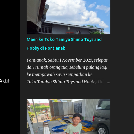
Maen ke Toko Tamiya Shimo Toys and
Hobby di Pontianak
Pontianak, Sabtu 1 November 2025, selepas
dari rumah orang tua, sebelum pulang lagi
ke mempawah saya sempatkan ke
Aktif
Toko Tamiya Shimo Toys and Hobby. Udah
lama sih dengar info tentang toko ini di
media sosial, jadinya saya penasaran
pengen tahu tempatnya. Datang dari
Mempawah kesini jam 12 lewat kalau ndak
salah., tokonya belum buka. kata ibu2
pemilik, bukanya di jam 1. Saya pulang dulu
ke rumah ortu di Sepakat, untuk istirahat.