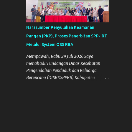
Narasumber Penyuluhan Keamanan
Pangan (PKP), Proses Penerbitan SPP-IRT
Melalui System OSS RBA
Mempawah, Rabu 29 Juli 2026 Saya
menghadiri undangan Dinas Kesehatan
Pengendalian Penduduk dan Keluarga
Berencana (DISKESPPKB) Kabupaten
Mempawah sebagai salah satu Narasumber
Penyelenggaraan Penyuluhan Keamanan
Pangan di Kabupaten Mempawah.
Dokumentasi: Foto Bersama Peserta PKP