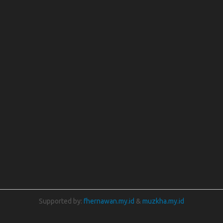
Supported by:
fhernawan.my.id
&
muzkha.my.id