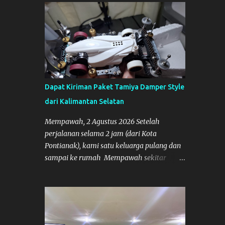
sore. Cars.Co Tamiya
Dapat Kiriman Paket Tamiya Damper Style
dari Kalimantan Selatan
Mempawah, 2 Agustus 2026 Setelah
perjalanan selama 2 jam (dari Kota
Pontianak), kami satu keluarga pulang dan
sampai ke rumah Mempawah sekitar
pukul 8 Malam lewat, saya langsung
bergegas membuka paket yang datang dari
Kalimantan Selatan. Tamiya IDC