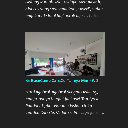
Gedung Rumah Adat Melayu Mempawah,
alat cas yang saya gunakan powerX, sudah
nggak maksimal lagi untuk ngecas baterai.
Jadi saya minjam charger dengan teman
pemain lain dari Mempawah, kami
memanggilnya Coach Dilla. Dia kasih
pinjam SKYRC NC2200. Alat Cas yang kami
pinjam ini bagus, pengisian Baterainya bisa
lebih maksimal, mobil jadi lebih kencang.
SKYRC NC2200
Ke BaseCamp Cars.Co Tamiya Mini4WD
Hasil ngobrol-ngobrol dengan DedeCay,
nanya-nanya tempat jual part Tamiya di
Pontianak, dia rekomendasikan toko
Tamiya Cars.Co. Malam sabtu saya jalan
kelaur dan coba telusuri jalan, tapi nggak
ketemu, akhirnya bisa ketemu di Sabtu