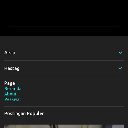
K
o
m
e
n
t
Arsip
a
r
Hastag
Page
Beranda
About
Pesawat
Postingan Populer