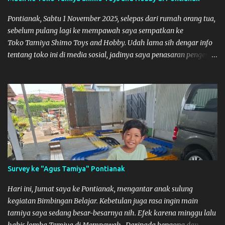
Pontianak, Sabtu 1 November 2025, selepas dari rumah orang tua,
sebelum pulang lagi ke mempawah saya sempatkan ke
Toko Tamiya Shimo Toys and Hobby. Udah lama sih dengar info
tentang toko ini di media sosial, jadinya saya penasaran pengen
tahu tempatnya. Datang dari Mempawah kesini jam 12 lewat
kalau ndak salah., tokonya belum buka. kata ibu2 pemilik,
bukanya di jam 1. Saya pulang dulu ke rumah ortu di Sepakat,
untuk istirahat. So malamnya sebelum pulang ke Mempawah
saya sempatkan lagi kesini. Saya belanja beberapa part disini.
Untuk Lokasi Tempat:
Survey ke "Agus Tamiya" Pontianak
Hari ini, Jumat saya ke Pontianak, mengantar anak sulung
kegiatan Bimbingan Belajar. Kebetulan juga rasa ingin main
tamiya saya sedang besar-besarnya nih. Efek karena minggu lalu