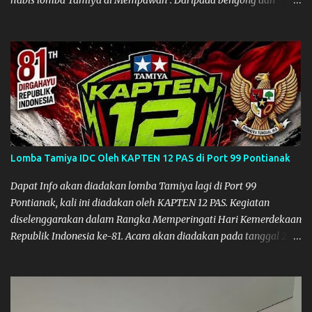
habis lomba Tamiya di Mempawah . Daripada bengong dan
sambil nunggu anak pulang, saya pikir enak kali ya main Tamiya
di Pontianak. Muzkha di Lokasi Agus Tamiya
Lomba Tamiya IDC Oleh KAPTEN 12 PAS di Port 99 Pontianak
Dapat Info akan diadakan lomba Tamiya lagi di Port 99
Pontianak, kali ini diadakan oleh KAPTEN 12 PAS. Kegiatan
diselenggarakan dalam Rangka Memperingati Hari Kemerdekaan
Republik Indonesia ke-81. Acara akan diadakan pada tanggal 22
hingga 23 Agustus 2026. Ya Semoga Muzkha dan Saya dapat
menghadiri Kegiatan tersebut. Amiin.