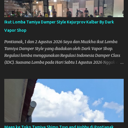
Ikut Lomba Tamiya Damper Style Kejurprov Kalbar By Dark
Vapor Shop
Pontianak, 1 dan 2 Agustus 2026 Saya dan Muzkha ikut Lomba
Tamiya Damper Style yang diadakan oleh Dark Vapor Shop.
Regulasi lomba menggunakan Regulasi Indonesia Damper Class
(IDC). Suasana Lomba pada Hari Sabtu 1 Agustus 2026 Nggak ada
planning khusus sebenarnya untuk ikut event ini, karena
waktunya cukup mepet dengan event sebelumnya karena Saya
belum banyak persiapan menyiapkan mobil dan alat-alat. Selain
itu juga ada janji mau main ke Agus Tamiya dulu sebenarnya, tapi
karena mepet waktu, jadi lebih banyak main disini. Oiya, untuk
lomba ini lokasinya adalah di Port 99 Kota Pontianak. Pamflet
Lomba Tamiya Oiya sebagai Informasi, Saya dan Muzkha baru
pertama kali main disini. ya hitungannya saya sebagai new
comer lah :) Coach Dilla lagi setting Mobilnya
Maen ke Toko Tamiya Shimo Toys and Hobby di Pontianak