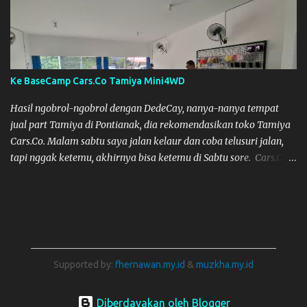
Ke BaseCamp Cars.Co Tamiya Mini4WD
Hasil ngobrol-ngobrol dengan DedeCay, nanya-nanya tempat
jual part Tamiya di Pontianak, dia rekomendasikan toko Tamiya
Cars.Co. Malam sabtu saya jalan kelaur dan coba telusuri jalan,
tapi nggak ketemu, akhirnya bisa ketemu di Sabtu sore. Cars.Co
Tamiya
Supported by:
fhernawan.my.id
&
muzkha.my.id
Diberdayakan oleh Blogger