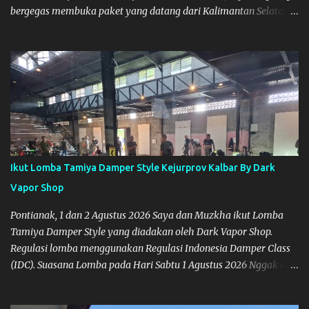
bergegas membuka paket yang datang dari Kalimantan Selatan.
Tamiya IDC
Ikut Lomba Tamiya Damper Style Kejurprov Kalbar By Dark
Vapor Shop
Pontianak, 1 dan 2 Agustus 2026 Saya dan Muzkha ikut Lomba
Tamiya Damper Style yang diadakan oleh Dark Vapor Shop.
Regulasi lomba menggunakan Regulasi Indonesia Damper Class
(IDC). Suasana Lomba pada Hari Sabtu 1 Agustus 2026 Nggak ada
planning khusus sebenarnya untuk ikut event ini, karena
waktunya cukup mepet dengan event sebelumnya karena Saya