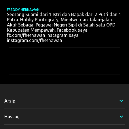
FREDDY HERNAWAN
Seorang Suami dari 1 Istri dan Bapak dari 2 Putri dan 1
Putra. Hobby Photografy, Mini4wd dan Jalan-jalan.
Aktif Sebagai Pegawai Negeri Sipil di Salah satu OPD
Kabupaten Mempawah. Facebook saya
fb.com/fhernawan Instagram saya
instagram.com/fhernawan
K
o
m
e
n
t
Arsip
a
r
Hastag