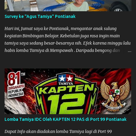
Survey ke "Agus Tamiya" Pontianak
Hari ini, Jumat saya ke Pontianak, mengantar anak sulung
kegiatan Bimbingan Belajar. Kebetulan juga rasa ingin main
tamiya saya sedang besar-besarnya nih. Efek karena minggu lalu
habis lomba Tamiya di Mempawah . Daripada bengong dan
sambil nunggu anak pulang, saya pikir enak kali ya main Tamiya
di Pontianak. Muzkha di Lokasi Agus Tamiya
Lomba Tamiya IDC Oleh KAPTEN 12 PAS di Port 99 Pontianak
Dapat Info akan diadakan lomba Tamiya lagi di Port 99