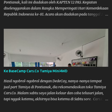
Pontianak, kali ini diadakan oleh KAPTEN 12 PAS. Kegiatan
diselenggarakan dalam Rangka Memperingati Hari Kemerdekaan
Republik Indonesia ke-81. Acara akan diadakan pada tanggal 22
hingga 23 Agustus 2026. Ya Semoga Muzkha dan Saya dapat
menghadiri Kegiatan tersebut. Amiin.
Ke BaseCamp Cars.Co Tamiya Mini4WD
Hasil ngobrol-ngobrol dengan DedeCay, nanya-nanya tempat
jual part Tamiya di Pontianak, dia rekomendasikan toko Tamiya
Cars.Co. Malam sabtu saya jalan kelaur dan coba telusuri jalan,
tapi nggak ketemu, akhirnya bisa ketemu di Sabtu sore. Cars.Co
Tamiya