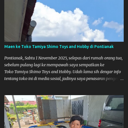
belum banyak persiapan menyiapkan mobil dan alat-alat. Selain
itu juga ada janji mau main ke Agus Tamiya dulu sebenarnya, tapi
karena mepet waktu, jadi lebih banyak main disini. Oiya, untuk
lomba ini lokasinya adalah di Port 99 Kota Pontianak. Pamflet
Lomba Tamiya Oiya sebagai Informasi, Saya dan Muzkha baru
pertama kali main disini. ya hitungannya saya sebagai new
comer lah :) Coach Dilla lagi setting Mobilnya
Maen ke Toko Tamiya Shimo Toys and Hobby di Pontianak
Pontianak, Sabtu 1 November 2025, selepas dari rumah orang tua,
sebelum pulang lagi ke mempawah saya sempatkan ke
Toko Tamiya Shimo Toys and Hobby. Udah lama sih dengar info
tentang toko ini di media sosial, jadinya saya penasaran pengen
tahu tempatnya. Datang dari Mempawah kesini jam 12 lewat
kalau ndak salah., tokonya belum buka. kata ibu2 pemilik,
bukanya di jam 1. Saya pulang dulu ke rumah ortu di Sepakat,
untuk istirahat. So malamnya sebelum pulang ke Mempawah
saya sempatkan lagi kesini. Saya belanja beberapa part disini.
Untuk Lokasi Tempat: