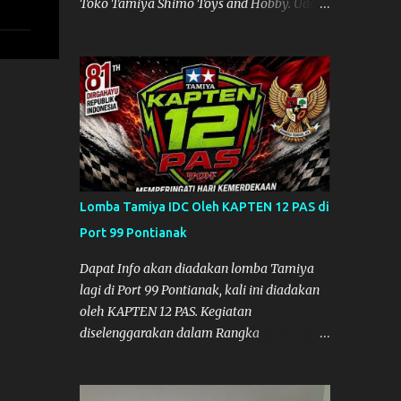
Toko Tamiya Shimo Toys and Hobby. Udah
lama sih dengar info tentang toko ini di
media sosial, jadinya saya penasaran
pengen tahu tempatnya. Datang dari
Mempawah kesini jam 12 lewat kalau ndak
salah., tokonya belum buka. kata ibu2
pemilik, bukanya di jam 1. Saya pulang dulu
ke rumah ortu di Sepakat, untuk istirahat.
So malamnya sebelum pulang ke
Mempawah saya sempatkan lagi kesini.
Lomba Tamiya IDC Oleh KAPTEN 12 PAS di
Saya belanja beberapa part disini. Untuk
Port 99 Pontianak
Lokasi Tempat:
Dapat Info akan diadakan lomba Tamiya
lagi di Port 99 Pontianak, kali ini diadakan
oleh KAPTEN 12 PAS. Kegiatan
diselenggarakan dalam Rangka
Memperingati Hari Kemerdekaan Republik
Indonesia ke-81. Acara akan diadakan pada
tanggal 22 hingga 23 Agustus 2026. Ya