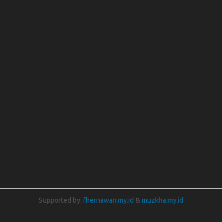
Supported by:
fhernawan.my.id
&
muzkha.my.id