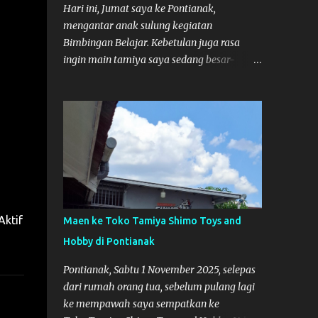
adalah di Port 99 Kota Pontianak. Pamflet
Hari ini, Jumat saya ke Pontianak,
Lomba Tamiya Oiya sebagai Informasi,
mengantar anak sulung kegiatan
Saya dan Muzkha baru pertama kali main
Bimbingan Belajar. Kebetulan juga rasa
disini. ya hitungannya saya sebagai new
ingin main tamiya saya sedang besar-
comer lah :) Coach Dilla lagi setting
besarnya nih. Efek karena minggu lalu
Mobilnya
habis lomba Tamiya di Mempawah .
Daripada bengong dan sambil nunggu anak
pulang, saya pikir enak kali ya main
Tamiya di Pontianak. Muzkha di Lokasi
Agus Tamiya
Aktif
Maen ke Toko Tamiya Shimo Toys and
Hobby di Pontianak
Pontianak, Sabtu 1 November 2025, selepas
dari rumah orang tua, sebelum pulang lagi
ke mempawah saya sempatkan ke