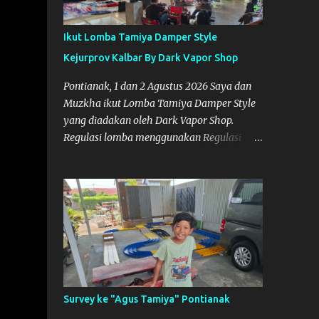
Ikut Lomba Tamiya Damper Style
Kejurprov Kalbar By Dark Vapor Shop
Pontianak, 1 dan 2 Agustus 2026 Saya dan
Muzkha ikut Lomba Tamiya Damper Style
yang diadakan oleh Dark Vapor Shop.
Regulasi lomba menggunakan Regulasi
Indonesia Damper Class (IDC). Suasana
Lomba pada Hari Sabtu 1 Agustus 2026
Nggak ada planning khusus sebenarnya
untuk ikut event ini, karena waktunya cukup
mepet dengan event sebelumnya karena
Saya belum banyak persiapan menyiapkan
mobil dan alat-alat. Selain itu juga ada janji
mau main ke Agus Tamiya dulu sebenarnya,
tapi karena mepet waktu, jadi lebih banyak
Survey ke "Agus Tamiya" Pontianak
main disini. Oiya, untuk lomba ini lokasinya