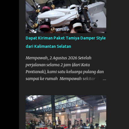
Dapat Kiriman Paket Tamiya Damper Style
dari Kalimantan Selatan
Mempawah, 2 Agustus 2026 Setelah
perjalanan selama 2 jam (dari Kota
Pontianak), kami satu keluarga pulang dan
sampai ke rumah Mempawah sekitar
pukul 8 Malam lewat, saya langsung
bergegas membuka paket yang datang dari
Kalimantan Selatan. Tamiya IDC