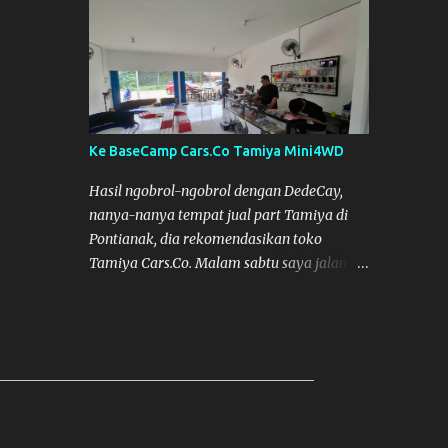
Semoga Muzkha dan Saya dapat
menghadiri Kegiatan tersebut. Amiin.
Ke BaseCamp Cars.Co Tamiya Mini4WD
Hasil ngobrol-ngobrol dengan DedeCay,
nanya-nanya tempat jual part Tamiya di
Pontianak, dia rekomendasikan toko
Tamiya Cars.Co. Malam sabtu saya jalan
kelaur dan coba telusuri jalan, tapi nggak
ketemu, akhirnya bisa ketemu di Sabtu
sore. Cars.Co Tamiya