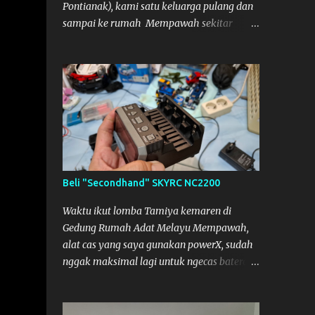
Pontianak), kami satu keluarga pulang dan
sampai ke rumah Mempawah sekitar
pukul 8 Malam lewat, saya langsung
bergegas membuka paket yang datang dari
Kalimantan Selatan. Tamiya IDC
Beli "Secondhand" SKYRC NC2200
Waktu ikut lomba Tamiya kemaren di
Gedung Rumah Adat Melayu Mempawah,
alat cas yang saya gunakan powerX, sudah
nggak maksimal lagi untuk ngecas baterai.
Jadi saya minjam charger dengan teman
pemain lain dari Mempawah, kami
memanggilnya Coach Dilla. Dia kasih