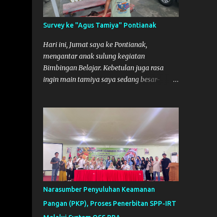
So malamnya sebelum pulang ke
Mempawah saya sempatkan lagi kesini.
Survey ke "Agus Tamiya" Pontianak
Saya belanja beberapa part disini. Untuk
Lokasi Tempat:
Hari ini, Jumat saya ke Pontianak,
mengantar anak sulung kegiatan
Bimbingan Belajar. Kebetulan juga rasa
ingin main tamiya saya sedang besar-
besarnya nih. Efek karena minggu lalu
habis lomba Tamiya di Mempawah .
Daripada bengong dan sambil nunggu anak
pulang, saya pikir enak kali ya main
Tamiya di Pontianak. Muzkha di Lokasi
Agus Tamiya
Narasumber Penyuluhan Keamanan
Pangan (PKP), Proses Penerbitan SPP-IRT