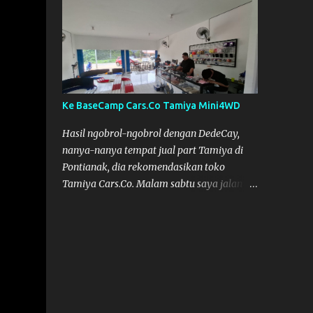
pinjam SKYRC NC2200. Alat Cas yang kami
pinjam ini bagus, pengisian Baterainya bisa
lebih maksimal, mobil jadi lebih kencang.
SKYRC NC2200
Ke BaseCamp Cars.Co Tamiya Mini4WD
Hasil ngobrol-ngobrol dengan DedeCay,
nanya-nanya tempat jual part Tamiya di
Pontianak, dia rekomendasikan toko
Tamiya Cars.Co. Malam sabtu saya jalan
kelaur dan coba telusuri jalan, tapi nggak
ketemu, akhirnya bisa ketemu di Sabtu
sore. Cars.Co Tamiya