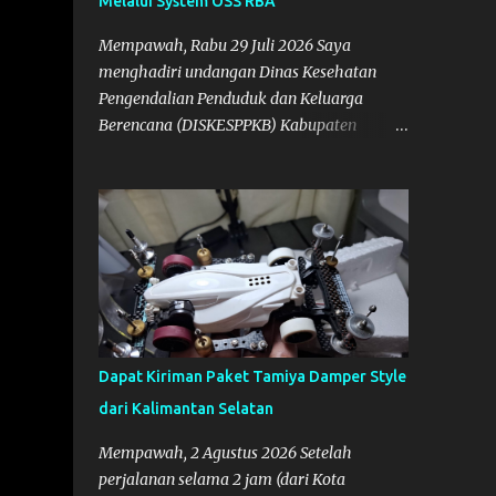
Melalui System OSS RBA
Mempawah, Rabu 29 Juli 2026 Saya
menghadiri undangan Dinas Kesehatan
Pengendalian Penduduk dan Keluarga
Berencana (DISKESPPKB) Kabupaten
Mempawah sebagai salah satu Narasumber
Penyelenggaraan Penyuluhan Keamanan
Pangan di Kabupaten Mempawah.
Dokumentasi: Foto Bersama Peserta PKP
Dapat Kiriman Paket Tamiya Damper Style
dari Kalimantan Selatan
Mempawah, 2 Agustus 2026 Setelah
perjalanan selama 2 jam (dari Kota