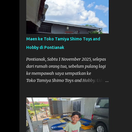
Maen ke Toko Tamiya Shimo Toys and
Hobby di Pontianak
Pontianak, Sabtu 1 November 2025, selepas
dari rumah orang tua, sebelum pulang lagi
ke mempawah saya sempatkan ke
Toko Tamiya Shimo Toys and Hobby. Udah
lama sih dengar info tentang toko ini di
media sosial, jadinya saya penasaran
pengen tahu tempatnya. Datang dari
Mempawah kesini jam 12 lewat kalau ndak
salah., tokonya belum buka. kata ibu2
pemilik, bukanya di jam 1. Saya pulang dulu
ke rumah ortu di Sepakat, untuk istirahat.