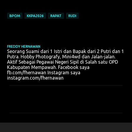
BPOM
KKPA2026
RAPAT
RUDI
FREDDY HERNAWAN
Seorang Suami dari 1 Istri dan Bapak dari 2 Putri dan 1
Putra. Hobby Photografy, Mini4wd dan Jalan-jalan.
Aktif Sebagai Pegawai Negeri Sipil di Salah satu OPD
Kabupaten Mempawah. Facebook saya
fb.com/fhernawan Instagram saya
instagram.com/fhernawan
K
o
m
e
n