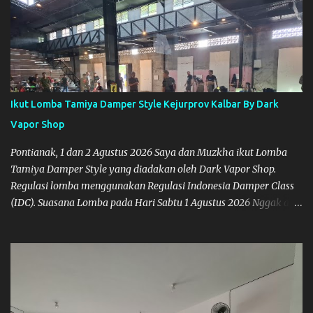
Ikut Lomba Tamiya Damper Style Kejurprov Kalbar By Dark
Vapor Shop
Pontianak, 1 dan 2 Agustus 2026 Saya dan Muzkha ikut Lomba
Tamiya Damper Style yang diadakan oleh Dark Vapor Shop.
Regulasi lomba menggunakan Regulasi Indonesia Damper Class
(IDC). Suasana Lomba pada Hari Sabtu 1 Agustus 2026 Nggak ada
planning khusus sebenarnya untuk ikut event ini, karena
waktunya cukup mepet dengan event sebelumnya karena Saya
belum banyak persiapan menyiapkan mobil dan alat-alat. Selain
itu juga ada janji mau main ke Agus Tamiya dulu sebenarnya, tapi
karena mepet waktu, jadi lebih banyak main disini. Oiya, untuk
lomba ini lokasinya adalah di Port 99 Kota Pontianak. Pamflet