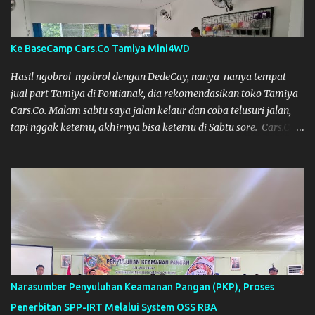
Lomba Tamiya Oiya sebagai Informasi, Saya dan Muzkha baru
pertama kali main disini. ya hitungannya saya sebagai new
comer lah :) Coach Dilla lagi setting Mobilnya
Ke BaseCamp Cars.Co Tamiya Mini4WD
Hasil ngobrol-ngobrol dengan DedeCay, nanya-nanya tempat
jual part Tamiya di Pontianak, dia rekomendasikan toko Tamiya
Cars.Co. Malam sabtu saya jalan kelaur dan coba telusuri jalan,
tapi nggak ketemu, akhirnya bisa ketemu di Sabtu sore. Cars.Co
Tamiya
Narasumber Penyuluhan Keamanan Pangan (PKP), Proses
Penerbitan SPP-IRT Melalui System OSS RBA