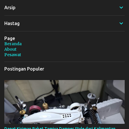
t
Arsip
a
r
Hastag
Page
Beranda
About
Pesawat
Postingan Populer
Dapat Kiriman Paket Tamiya Damper Style dari Kalimantan