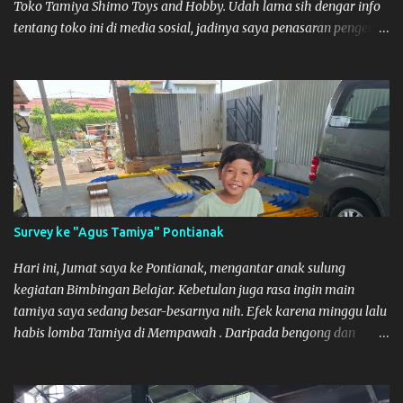
Toko Tamiya Shimo Toys and Hobby. Udah lama sih dengar info
tentang toko ini di media sosial, jadinya saya penasaran pengen
tahu tempatnya. Datang dari Mempawah kesini jam 12 lewat
kalau ndak salah., tokonya belum buka. kata ibu2 pemilik,
bukanya di jam 1. Saya pulang dulu ke rumah ortu di Sepakat,
untuk istirahat. So malamnya sebelum pulang ke Mempawah
saya sempatkan lagi kesini. Saya belanja beberapa part disini.
Untuk Lokasi Tempat:
Survey ke "Agus Tamiya" Pontianak
Hari ini, Jumat saya ke Pontianak, mengantar anak sulung
kegiatan Bimbingan Belajar. Kebetulan juga rasa ingin main
tamiya saya sedang besar-besarnya nih. Efek karena minggu lalu
habis lomba Tamiya di Mempawah . Daripada bengong dan
sambil nunggu anak pulang, saya pikir enak kali ya main Tamiya
di Pontianak. Muzkha di Lokasi Agus Tamiya