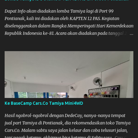
Dapat Info akan diadakan lomba Tamiya lagi di Port 99
Pontianak, kali ini diadakan oleh KAPTEN 12 PAS. Kegiatan
diselenggarakan dalam Rangka Memperingati Hari Kemerdekaan
Republik Indonesia ke-81. Acara akan diadakan pada tanggal 22
hingga 23 Agustus 2026. Ya Semoga Muzkha dan Saya dapat
menghadiri Kegiatan tersebut. Amiin.
Ke BaseCamp Cars.Co Tamiya Mini4WD
Hasil ngobrol-ngobrol dengan DedeCay, nanya-nanya tempat
jual part Tamiya di Pontianak, dia rekomendasikan toko Tamiya
Cars.Co. Malam sabtu saya jalan kelaur dan coba telusuri jalan,
tapi nggak ketemu, akhirnya bisa ketemu di Sabtu sore. Cars.Co