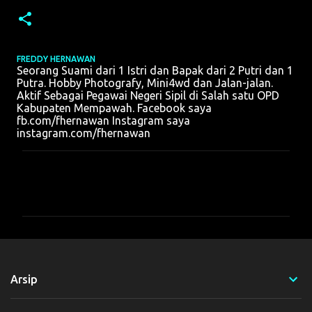
FREDDY HERNAWAN
Seorang Suami dari 1 Istri dan Bapak dari 2 Putri dan 1
Putra. Hobby Photografy, Mini4wd dan Jalan-jalan.
Aktif Sebagai Pegawai Negeri Sipil di Salah satu OPD
Kabupaten Mempawah. Facebook saya
fb.com/fhernawan Instagram saya
instagram.com/fhernawan
K
o
m
e
n
t
Arsip
a
r