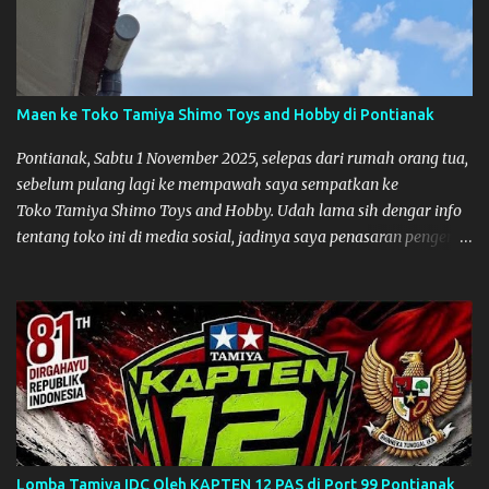
Maen ke Toko Tamiya Shimo Toys and Hobby di Pontianak
Pontianak, Sabtu 1 November 2025, selepas dari rumah orang tua,
sebelum pulang lagi ke mempawah saya sempatkan ke
Toko Tamiya Shimo Toys and Hobby. Udah lama sih dengar info
tentang toko ini di media sosial, jadinya saya penasaran pengen
tahu tempatnya. Datang dari Mempawah kesini jam 12 lewat
kalau ndak salah., tokonya belum buka. kata ibu2 pemilik,
bukanya di jam 1. Saya pulang dulu ke rumah ortu di Sepakat,
untuk istirahat. So malamnya sebelum pulang ke Mempawah
saya sempatkan lagi kesini. Saya belanja beberapa part disini.
Untuk Lokasi Tempat:
Lomba Tamiya IDC Oleh KAPTEN 12 PAS di Port 99 Pontianak