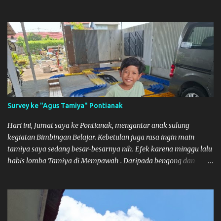
planning khusus sebenarnya untuk ikut event ini, karena
waktunya cukup mepet dengan event sebelumnya karena Saya
belum banyak persiapan menyiapkan mobil dan alat-alat. Selain
itu juga ada janji mau main ke Agus Tamiya dulu sebenarnya, tapi
karena mepet waktu, jadi lebih banyak main disini. Oiya, untuk
lomba ini lokasinya adalah di Port 99 Kota Pontianak. Pamflet
Lomba Tamiya Oiya sebagai Informasi, Saya dan Muzkha baru
pertama kali main disini. ya hitungannya saya sebagai new
comer lah :) Coach Dilla lagi setting Mobilnya
Survey ke "Agus Tamiya" Pontianak
Hari ini, Jumat saya ke Pontianak, mengantar anak sulung
kegiatan Bimbingan Belajar. Kebetulan juga rasa ingin main
tamiya saya sedang besar-besarnya nih. Efek karena minggu lalu
habis lomba Tamiya di Mempawah . Daripada bengong dan
sambil nunggu anak pulang, saya pikir enak kali ya main Tamiya
di Pontianak. Muzkha di Lokasi Agus Tamiya