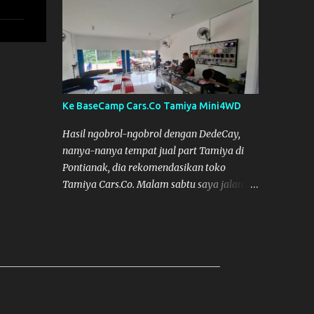
pinjam SKYRC NC2200. Alat Cas yang kami
pinjam ini bagus, pengisian Baterainya bisa
lebih maksimal, mobil jadi lebih kencang.
SKYRC NC2200
Ke BaseCamp Cars.Co Tamiya Mini4WD
Hasil ngobrol-ngobrol dengan DedeCay,
nanya-nanya tempat jual part Tamiya di
Pontianak, dia rekomendasikan toko
Tamiya Cars.Co. Malam sabtu saya jalan
kelaur dan coba telusuri jalan, tapi nggak
ketemu, akhirnya bisa ketemu di Sabtu
sore. Cars.Co Tamiya