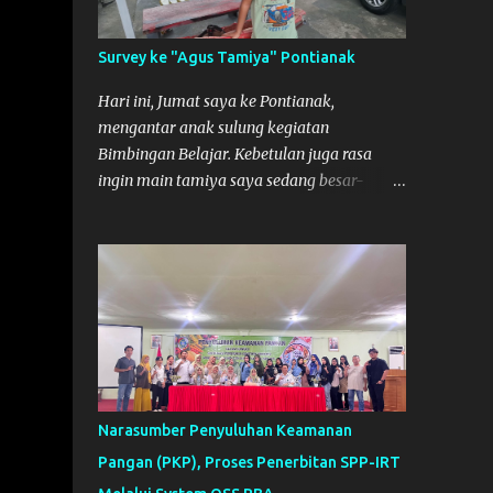
So malamnya sebelum pulang ke
Mempawah saya sempatkan lagi kesini.
Survey ke "Agus Tamiya" Pontianak
Saya belanja beberapa part disini. Untuk
Lokasi Tempat:
Hari ini, Jumat saya ke Pontianak,
mengantar anak sulung kegiatan
Bimbingan Belajar. Kebetulan juga rasa
ingin main tamiya saya sedang besar-
besarnya nih. Efek karena minggu lalu
habis lomba Tamiya di Mempawah .
Daripada bengong dan sambil nunggu anak
pulang, saya pikir enak kali ya main
Tamiya di Pontianak. Muzkha di Lokasi
Agus Tamiya
Narasumber Penyuluhan Keamanan
Pangan (PKP), Proses Penerbitan SPP-IRT