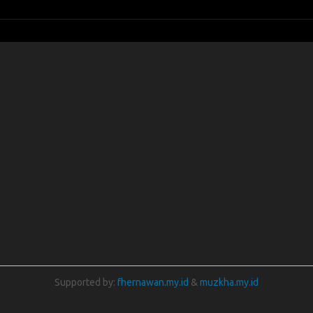
Supported by:
fhernawan.my.id
&
muzkha.my.id