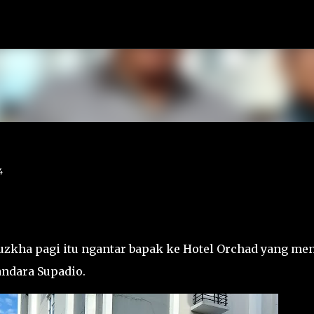
Langsung ke konten utama
4
uzkha pagi itu ngantar bapak ke Hotel Orchad yang men
andara Supadio.