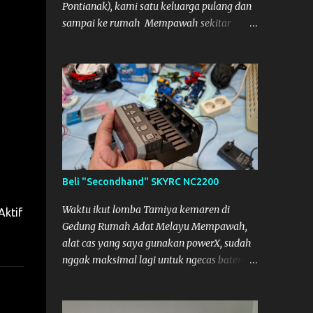
Pontianak), kami satu keluarga pulang dan
sampai ke rumah Mempawah sekitar
pukul 8 Malam lewat, saya langsung
bergegas membuka paket yang datang dari
Kalimantan Selatan. Tamiya IDC
Beli "Secondhand" SKYRC NC2200
Waktu ikut lomba Tamiya kemaren di
Aktif
Gedung Rumah Adat Melayu Mempawah,
alat cas yang saya gunakan powerX, sudah
nggak maksimal lagi untuk ngecas baterai.
Jadi saya minjam charger dengan teman
pemain lain dari Mempawah, kami
memanggilnya Coach Dilla. Dia kasih