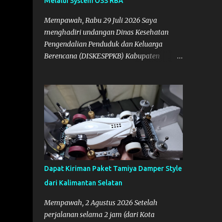
Melalui System OSS RBA
Mempawah, Rabu 29 Juli 2026 Saya
menghadiri undangan Dinas Kesehatan
Pengendalian Penduduk dan Keluarga
Berencana (DISKESPPKB) Kabupaten
Mempawah sebagai salah satu Narasumber
Penyelenggaraan Penyuluhan Keamanan
Pangan di Kabupaten Mempawah.
Dokumentasi: Foto Bersama Peserta PKP
Dapat Kiriman Paket Tamiya Damper Style
dari Kalimantan Selatan
Mempawah, 2 Agustus 2026 Setelah
perjalanan selama 2 jam (dari Kota