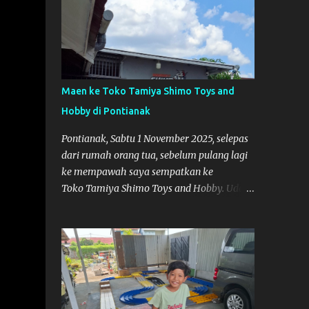
Maen ke Toko Tamiya Shimo Toys and
Hobby di Pontianak
Pontianak, Sabtu 1 November 2025, selepas
dari rumah orang tua, sebelum pulang lagi
ke mempawah saya sempatkan ke
Toko Tamiya Shimo Toys and Hobby. Udah
lama sih dengar info tentang toko ini di
media sosial, jadinya saya penasaran
pengen tahu tempatnya. Datang dari
Mempawah kesini jam 12 lewat kalau ndak
salah., tokonya belum buka. kata ibu2
pemilik, bukanya di jam 1. Saya pulang dulu
ke rumah ortu di Sepakat, untuk istirahat.