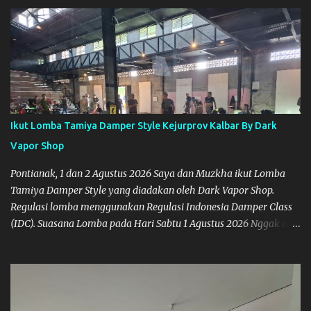
di Pontianak. Muzkha di Lokasi Agus Tamiya
Ikut Lomba Tamiya Damper Style Kejurprov Kalbar By Dark
Vapor Shop
Pontianak, 1 dan 2 Agustus 2026 Saya dan Muzkha ikut Lomba
Tamiya Damper Style yang diadakan oleh Dark Vapor Shop.
Regulasi lomba menggunakan Regulasi Indonesia Damper Class
(IDC). Suasana Lomba pada Hari Sabtu 1 Agustus 2026 Nggak ada
planning khusus sebenarnya untuk ikut event ini, karena
waktunya cukup mepet dengan event sebelumnya karena Saya
belum banyak persiapan menyiapkan mobil dan alat-alat. Selain
itu juga ada janji mau main ke Agus Tamiya dulu sebenarnya, tapi
karena mepet waktu, jadi lebih banyak main disini. Oiya, untuk