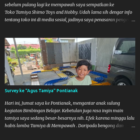
sebelum pulang lagi ke mempawah saya sempatkan ke
Toko Tamiya Shimo Toys and Hobby. Udah lama sih dengar info
tentang toko ini di media sosial, jadinya saya penasaran pengen
tahu tempatnya. Datang dari Mempawah kesini jam 12 lewat
kalau ndak salah., tokonya belum buka. kata ibu2 pemilik,
bukanya di jam 1. Saya pulang dulu ke rumah ortu di Sepakat,
untuk istirahat. So malamnya sebelum pulang ke Mempawah
saya sempatkan lagi kesini. Saya belanja beberapa part disini.
Untuk Lokasi Tempat:
Survey ke "Agus Tamiya" Pontianak
Hari ini, Jumat saya ke Pontianak, mengantar anak sulung
kegiatan Bimbingan Belajar. Kebetulan juga rasa ingin main
tamiya saya sedang besar-besarnya nih. Efek karena minggu lalu
habis lomba Tamiya di Mempawah . Daripada bengong dan
sambil nunggu anak pulang, saya pikir enak kali ya main Tamiya