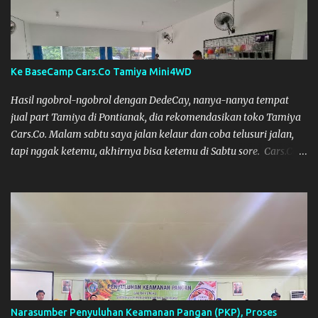
lomba ini lokasinya adalah di Port 99 Kota Pontianak. Pamflet
Lomba Tamiya Oiya sebagai Informasi, Saya dan Muzkha baru
pertama kali main disini. ya hitungannya saya sebagai new
comer lah :) Coach Dilla lagi setting Mobilnya
Ke BaseCamp Cars.Co Tamiya Mini4WD
Hasil ngobrol-ngobrol dengan DedeCay, nanya-nanya tempat
jual part Tamiya di Pontianak, dia rekomendasikan toko Tamiya
Cars.Co. Malam sabtu saya jalan kelaur dan coba telusuri jalan,
tapi nggak ketemu, akhirnya bisa ketemu di Sabtu sore. Cars.Co
Tamiya
Narasumber Penyuluhan Keamanan Pangan (PKP), Proses