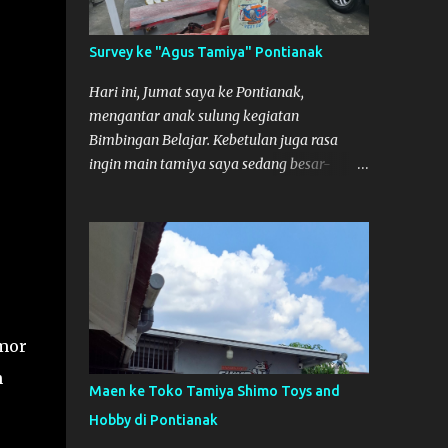
Survey ke "Agus Tamiya" Pontianak
Hari ini, Jumat saya ke Pontianak,
mengantar anak sulung kegiatan
Bimbingan Belajar. Kebetulan juga rasa
ingin main tamiya saya sedang besar-
besarnya nih. Efek karena minggu lalu
habis lomba Tamiya di Mempawah .
Daripada bengong dan sambil nunggu anak
pulang, saya pikir enak kali ya main
Tamiya di Pontianak. Muzkha di Lokasi
Agus Tamiya
mor
n
Maen ke Toko Tamiya Shimo Toys and
Hobby di Pontianak