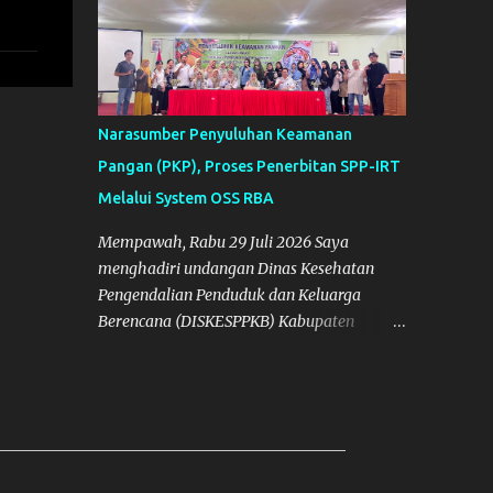
Narasumber Penyuluhan Keamanan
Pangan (PKP), Proses Penerbitan SPP-IRT
Melalui System OSS RBA
Mempawah, Rabu 29 Juli 2026 Saya
menghadiri undangan Dinas Kesehatan
Pengendalian Penduduk dan Keluarga
Berencana (DISKESPPKB) Kabupaten
Mempawah sebagai salah satu Narasumber
Penyelenggaraan Penyuluhan Keamanan
Pangan di Kabupaten Mempawah.
Dokumentasi: Foto Bersama Peserta PKP