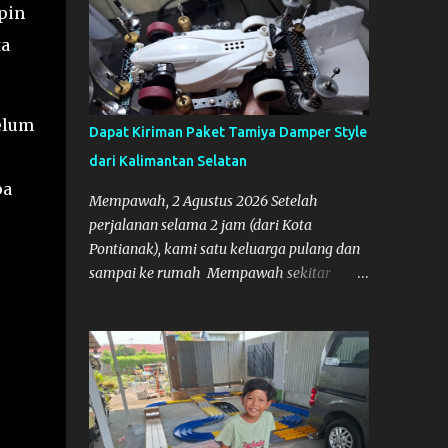
pin
ta
belum
Dapat Kiriman Paket Tamiya Damper Style
dari Kalimantan Selatan
pa
Mempawah, 2 Agustus 2026 Setelah
perjalanan selama 2 jam (dari Kota
Pontianak), kami satu keluarga pulang dan
sampai ke rumah Mempawah sekitar
pukul 8 Malam lewat, saya langsung
bergegas membuka paket yang datang dari
Kalimantan Selatan. Tamiya IDC