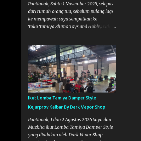
Pontianak, Sabtu 1 November 2025, selepas
dari rumah orang tua, sebelum pulang lagi
ke mempawah saya sempatkan ke
Toko Tamiya Shimo Toys and Hobby. Udah
lama sih dengar info tentang toko ini di
media sosial, jadinya saya penasaran
pengen tahu tempatnya. Datang dari
Mempawah kesini jam 12 lewat kalau ndak
salah., tokonya belum buka. kata ibu2
pemilik, bukanya di jam 1. Saya pulang dulu
ke rumah ortu di Sepakat, untuk istirahat.
So malamnya sebelum pulang ke
Mempawah saya sempatkan lagi kesini.
Ikut Lomba Tamiya Damper Style
Saya belanja beberapa part disini. Untuk
Kejurprov Kalbar By Dark Vapor Shop
Lokasi Tempat:
Pontianak, 1 dan 2 Agustus 2026 Saya dan
Muzkha ikut Lomba Tamiya Damper Style
yang diadakan oleh Dark Vapor Shop.