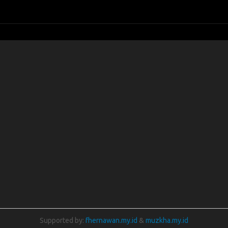
Supported by:
fhernawan.my.id
&
muzkha.my.id