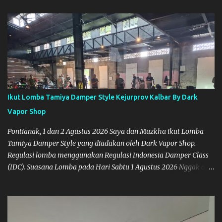
di Pontianak. Muzkha di Lokasi Agus Tamiya
Ikut Lomba Tamiya Damper Style Kejurprov Kalbar By Dark
Vapor Shop
Pontianak, 1 dan 2 Agustus 2026 Saya dan Muzkha ikut Lomba
Tamiya Damper Style yang diadakan oleh Dark Vapor Shop.
Regulasi lomba menggunakan Regulasi Indonesia Damper Class
(IDC). Suasana Lomba pada Hari Sabtu 1 Agustus 2026 Nggak ada
planning khusus sebenarnya untuk ikut event ini, karena
waktunya cukup mepet dengan event sebelumnya karena Saya
belum banyak persiapan menyiapkan mobil dan alat-alat. Selain
itu juga ada janji mau main ke Agus Tamiya dulu sebenarnya, tapi