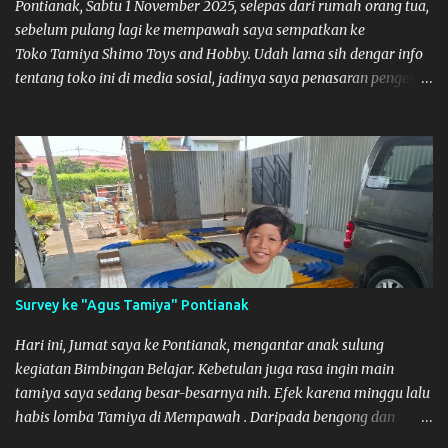
Pontianak, Sabtu 1 November 2025, selepas dari rumah orang tua,
sebelum pulang lagi ke mempawah saya sempatkan ke
Toko Tamiya Shimo Toys and Hobby. Udah lama sih dengar info
tentang toko ini di media sosial, jadinya saya penasaran pengen
tahu tempatnya. Datang dari Mempawah kesini jam 12 lewat
kalau ndak salah., tokonya belum buka. kata ibu2 pemilik,
bukanya di jam 1. Saya pulang dulu ke rumah ortu di Sepakat,
untuk istirahat. So malamnya sebelum pulang ke Mempawah
saya sempatkan lagi kesini. Saya belanja beberapa part disini.
Untuk Lokasi Tempat:
Survey ke "Agus Tamiya" Pontianak
Hari ini, Jumat saya ke Pontianak, mengantar anak sulung
kegiatan Bimbingan Belajar. Kebetulan juga rasa ingin main
tamiya saya sedang besar-besarnya nih. Efek karena minggu lalu
habis lomba Tamiya di Mempawah . Daripada bengong dan
sambil nunggu anak pulang, saya pikir enak kali ya main Tamiya