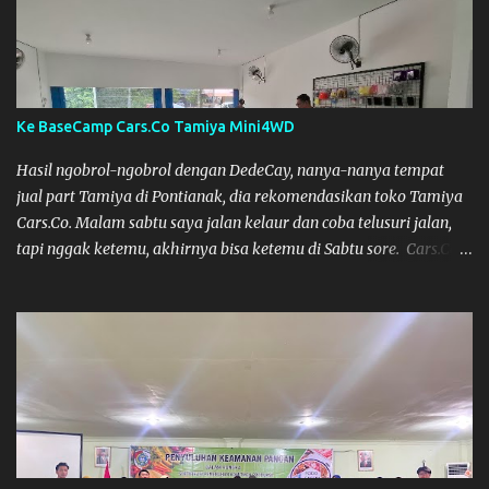
karena mepet waktu, jadi lebih banyak main disini. Oiya, untuk
lomba ini lokasinya adalah di Port 99 Kota Pontianak. Pamflet
Lomba Tamiya Oiya sebagai Informasi, Saya dan Muzkha baru
pertama kali main disini. ya hitungannya saya sebagai new
comer lah :) Coach Dilla lagi setting Mobilnya
Ke BaseCamp Cars.Co Tamiya Mini4WD
Hasil ngobrol-ngobrol dengan DedeCay, nanya-nanya tempat
jual part Tamiya di Pontianak, dia rekomendasikan toko Tamiya
Cars.Co. Malam sabtu saya jalan kelaur dan coba telusuri jalan,
tapi nggak ketemu, akhirnya bisa ketemu di Sabtu sore. Cars.Co
Tamiya