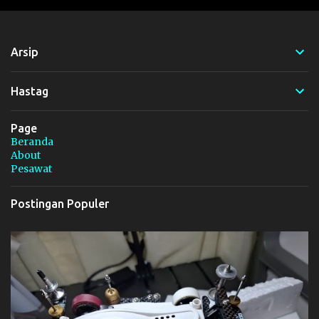
e
n
t
Arsip
a
r
Hastag
Page
Beranda
About
Pesawat
Postingan Populer