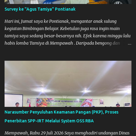
Survey ke "Agus Tamiya" Pontianak
Hari ini, Jumat saya ke Pontianak, mengantar anak sulung
kegiatan Bimbingan Belajar. Kebetulan juga rasa ingin main
tamiya saya sedang besar-besarnya nih. Efek karena minggu lalu
habis lomba Tamiya di Mempawah . Daripada bengong dan
sambil nunggu anak pulang, saya pikir enak kali ya main Tamiya
di Pontianak. Muzkha di Lokasi Agus Tamiya
Narasumber Penyuluhan Keamanan Pangan (PKP), Proses
Penerbitan SPP-IRT Melalui System OSS RBA
Mempawah, Rabu 29 Juli 2026 Saya menghadiri undangan Dinas