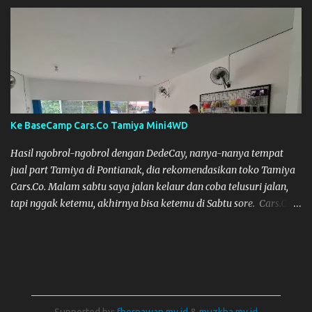
Alat Cas yang kami pinjam ini bagus, pengisian Baterainya bisa
lebih maksimal, mobil jadi lebih kencang. SKYRC NC2200
Ke BaseCamp Cars.Co Tamiya Mini4WD
Hasil ngobrol-ngobrol dengan DedeCay, nanya-nanya tempat
jual part Tamiya di Pontianak, dia rekomendasikan toko Tamiya
Cars.Co. Malam sabtu saya jalan kelaur dan coba telusuri jalan,
tapi nggak ketemu, akhirnya bisa ketemu di Sabtu sore. Cars.Co
Tamiya