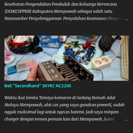
Kesehatan Pengendalian Penduduk dan Keluarga Berencana
(DISKESPPKB) Kabupaten Mempawah sebagai salah satu
Narasumber Penyelenggaraan Penyuluhan Keamanan Pangan di
Kabupaten Mempawah. Dokumentasi: Foto Bersama Peserta PKP
Beli "Secondhand" SKYRC NC2200
Waktu ikut lomba Tamiya kemaren di Gedung Rumah Adat
Melayu Mempawah, alat cas yang saya gunakan powerX, sudah
nggak maksimal lagi untuk ngecas baterai. Jadi saya minjam
charger dengan teman pemain lain dari Mempawah, kami
memanggilnya Coach Dilla. Dia kasih pinjam SKYRC NC2200.