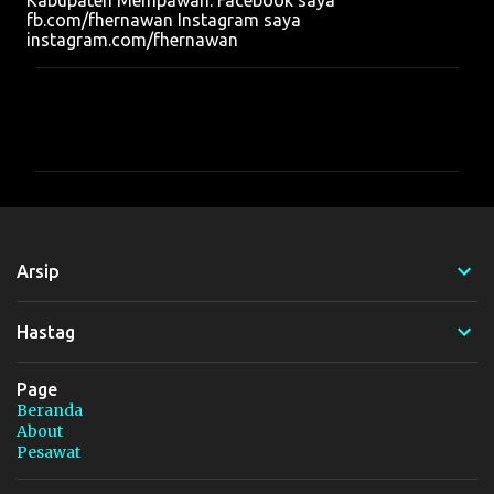
Kabupaten Mempawah. Facebook saya
fb.com/fhernawan Instagram saya
instagram.com/fhernawan
K
o
m
e
n
t
Arsip
a
r
Hastag
Page
Beranda
About
Pesawat