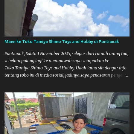
Maen ke Toko Tamiya Shimo Toys and Hobby di Pontianak
Pontianak, Sabtu 1 November 2025, selepas dari rumah orang tua,
sebelum pulang lagi ke mempawah saya sempatkan ke
Toko Tamiya Shimo Toys and Hobby. Udah lama sih dengar info
tentang toko ini di media sosial, jadinya saya penasaran pengen
tahu tempatnya. Datang dari Mempawah kesini jam 12 lewat
kalau ndak salah., tokonya belum buka. kata ibu2 pemilik,
bukanya di jam 1. Saya pulang dulu ke rumah ortu di Sepakat,
untuk istirahat. So malamnya sebelum pulang ke Mempawah
saya sempatkan lagi kesini. Saya belanja beberapa part disini.
Untuk Lokasi Tempat: