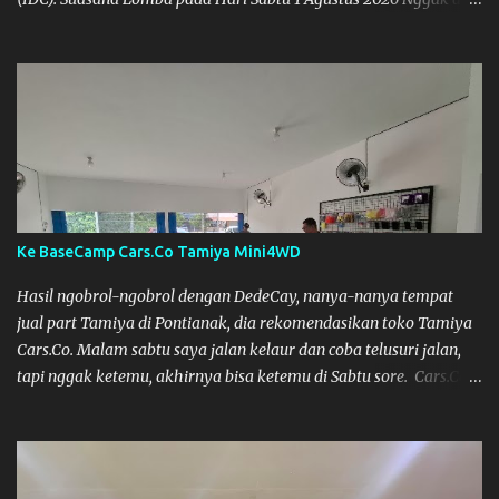
planning khusus sebenarnya untuk ikut event ini, karena
waktunya cukup mepet dengan event sebelumnya karena Saya
belum banyak persiapan menyiapkan mobil dan alat-alat. Selain
itu juga ada janji mau main ke Agus Tamiya dulu sebenarnya, tapi
karena mepet waktu, jadi lebih banyak main disini. Oiya, untuk
lomba ini lokasinya adalah di Port 99 Kota Pontianak. Pamflet
Lomba Tamiya Oiya sebagai Informasi, Saya dan Muzkha baru
pertama kali main disini. ya hitungannya saya sebagai new
comer lah :) Coach Dilla lagi setting Mobilnya
Ke BaseCamp Cars.Co Tamiya Mini4WD
Hasil ngobrol-ngobrol dengan DedeCay, nanya-nanya tempat
jual part Tamiya di Pontianak, dia rekomendasikan toko Tamiya
Cars.Co. Malam sabtu saya jalan kelaur dan coba telusuri jalan,
tapi nggak ketemu, akhirnya bisa ketemu di Sabtu sore. Cars.Co
Tamiya