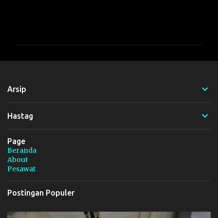
K
o
m
e
n
t
Arsip
a
r
Hastag
Page
Beranda
About
Pesawat
Postingan Populer