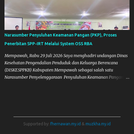
Narasumber Penyuluhan Keamanan Pangan (PKP), Proses
Penerbitan SPP-IRT Melalui System OSS RBA
Mempawah, Rabu 29 Juli 2026 Saya menghadiri undangan Dinas
Kesehatan Pengendalian Penduduk dan Keluarga Berencana
(DISKESPPKB) Kabupaten Mempawah sebagai salah satu
Narasumber Penyelenggaraan Penyuluhan Keamanan Pangan di
Kabupaten Mempawah. Dokumentasi: Foto Bersama Peserta PKP
Supported by:
fhernawan.my.id
&
muzkha.my.id