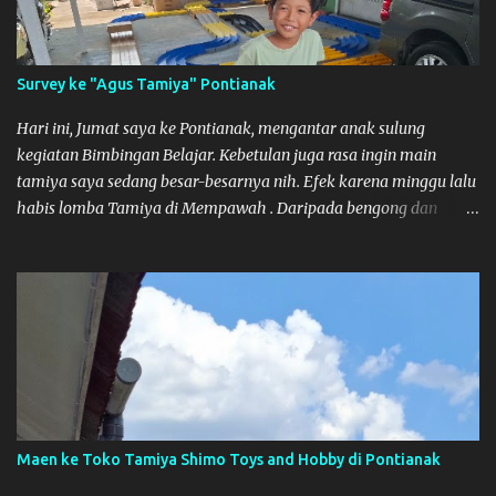
Survey ke "Agus Tamiya" Pontianak
Hari ini, Jumat saya ke Pontianak, mengantar anak sulung
kegiatan Bimbingan Belajar. Kebetulan juga rasa ingin main
tamiya saya sedang besar-besarnya nih. Efek karena minggu lalu
habis lomba Tamiya di Mempawah . Daripada bengong dan
sambil nunggu anak pulang, saya pikir enak kali ya main Tamiya
di Pontianak. Muzkha di Lokasi Agus Tamiya
Maen ke Toko Tamiya Shimo Toys and Hobby di Pontianak