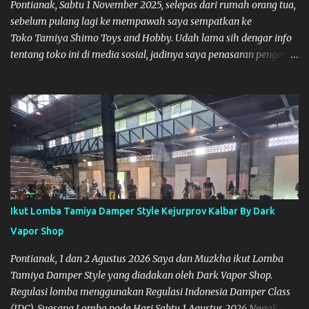
Pontianak, Sabtu 1 November 2025, selepas dari rumah orang tua,
sebelum pulang lagi ke mempawah saya sempatkan ke
Toko Tamiya Shimo Toys and Hobby. Udah lama sih dengar info
tentang toko ini di media sosial, jadinya saya penasaran pengen
tahu tempatnya. Datang dari Mempawah kesini jam 12 lewat
kalau ndak salah., tokonya belum buka. kata ibu2 pemilik,
bukanya di jam 1. Saya pulang dulu ke rumah ortu di Sepakat,
untuk istirahat. So malamnya sebelum pulang ke Mempawah
saya sempatkan lagi kesini. Saya belanja beberapa part disini.
Untuk Lokasi Tempat:
Ikut Lomba Tamiya Damper Style Kejurprov Kalbar By Dark
Vapor Shop
Pontianak, 1 dan 2 Agustus 2026 Saya dan Muzkha ikut Lomba
Tamiya Damper Style yang diadakan oleh Dark Vapor Shop.
Regulasi lomba menggunakan Regulasi Indonesia Damper Class
(IDC). Suasana Lomba pada Hari Sabtu 1 Agustus 2026 Nggak ada