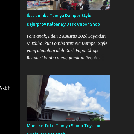
Ikut Lomba Tamiya Damper Style
Kejurprov Kalbar By Dark Vapor Shop
Pontianak, 1 dan 2 Agustus 2026 Saya dan
Muzkha ikut Lomba Tamiya Damper Style
yang diadakan oleh Dark Vapor Shop.
Regulasi lomba menggunakan Regulasi
Indonesia Damper Class (IDC). Suasana
Lomba pada Hari Sabtu 1 Agustus 2026
Nggak ada planning khusus sebenarnya
untuk ikut event ini, karena waktunya cukup
Aktif
mepet dengan event sebelumnya karena
Saya belum banyak persiapan menyiapkan
mobil dan alat-alat. Selain itu juga ada janji
mau main ke Agus Tamiya dulu sebenarnya,
tapi karena mepet waktu, jadi lebih banyak
Maen ke Toko Tamiya Shimo Toys and
main disini. Oiya, untuk lomba ini lokasinya