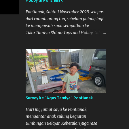
Hobby di Pontianak
adalah di Port 99 Kota Pontianak. Pamflet
Lomba Tamiya Oiya sebagai Informasi,
Pontianak, Sabtu 1 November 2025, selepas
Saya dan Muzkha baru pertama kali main
dari rumah orang tua, sebelum pulang lagi
disini. ya hitungannya saya sebagai new
ke mempawah saya sempatkan ke
comer lah :) Coach Dilla lagi setting
Toko Tamiya Shimo Toys and Hobby. Udah
Mobilnya
lama sih dengar info tentang toko ini di
media sosial, jadinya saya penasaran
pengen tahu tempatnya. Datang dari
Mempawah kesini jam 12 lewat kalau ndak
salah., tokonya belum buka. kata ibu2
pemilik, bukanya di jam 1. Saya pulang dulu
ke rumah ortu di Sepakat, untuk istirahat.
So malamnya sebelum pulang ke
Mempawah saya sempatkan lagi kesini.
Survey ke "Agus Tamiya" Pontianak
Saya belanja beberapa part disini. Untuk
Lokasi Tempat:
Hari ini, Jumat saya ke Pontianak,
mengantar anak sulung kegiatan
Bimbingan Belajar. Kebetulan juga rasa