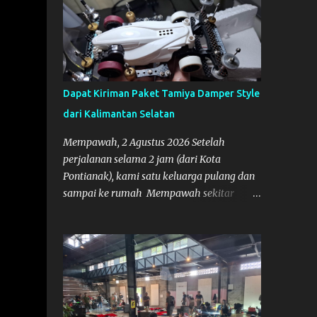
Dapat Kiriman Paket Tamiya Damper Style
dari Kalimantan Selatan
Mempawah, 2 Agustus 2026 Setelah
perjalanan selama 2 jam (dari Kota
Pontianak), kami satu keluarga pulang dan
sampai ke rumah Mempawah sekitar
pukul 8 Malam lewat, saya langsung
bergegas membuka paket yang datang dari
Kalimantan Selatan. Tamiya IDC