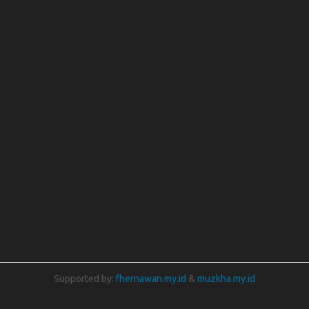
Supported by:
fhernawan.my.id
&
muzkha.my.id