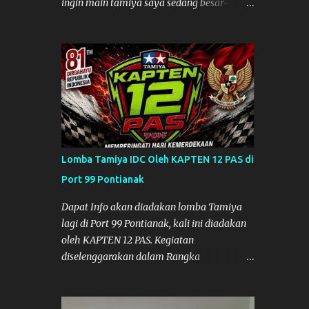
ingin main tamiya saya sedang besar-
besarnya nih. Efek karena minggu lalu
habis lomba Tamiya di Mempawah .
Daripada bengong dan sambil nunggu anak
pulang, saya pikir enak kali ya main
Tamiya di Pontianak. Muzkha di Lokasi
Agus Tamiya
Lomba Tamiya IDC Oleh KAPTEN 12 PAS di
Port 99 Pontianak
Dapat Info akan diadakan lomba Tamiya
lagi di Port 99 Pontianak, kali ini diadakan
oleh KAPTEN 12 PAS. Kegiatan
diselenggarakan dalam Rangka
Memperingati Hari Kemerdekaan Republik
Indonesia ke-81. Acara akan diadakan pada
tanggal 22 hingga 23 Agustus 2026. Ya