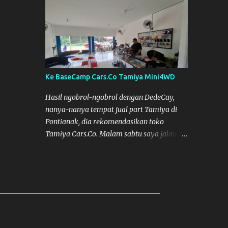
Semoga Muzkha dan Saya dapat
menghadiri Kegiatan tersebut. Amiin.
Ke BaseCamp Cars.Co Tamiya Mini4WD
Hasil ngobrol-ngobrol dengan DedeCay,
nanya-nanya tempat jual part Tamiya di
Pontianak, dia rekomendasikan toko
Tamiya Cars.Co. Malam sabtu saya jalan
kelaur dan coba telusuri jalan, tapi nggak
ketemu, akhirnya bisa ketemu di Sabtu
sore. Cars.Co Tamiya