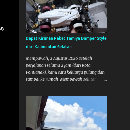
ay
Dapat Kiriman Paket Tamiya Damper Style
dari Kalimantan Selatan
Mempawah, 2 Agustus 2026 Setelah
perjalanan selama 2 jam (dari Kota
Pontianak), kami satu keluarga pulang dan
sampai ke rumah Mempawah sekitar
pukul 8 Malam lewat, saya langsung
bergegas membuka paket yang datang dari
Kalimantan Selatan. Tamiya IDC