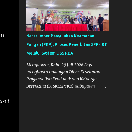
an
Narasumber Penyuluhan Keamanan
Pangan (PKP), Proses Penerbitan SPP-IRT
Melalui System OSS RBA
Mempawah, Rabu 29 Juli 2026 Saya
menghadiri undangan Dinas Kesehatan
Pengendalian Penduduk dan Keluarga
Berencana (DISKESPPKB) Kabupaten
Mempawah sebagai salah satu Narasumber
Penyelenggaraan Penyuluhan Keamanan
Aktif
Pangan di Kabupaten Mempawah.
Dokumentasi: Foto Bersama Peserta PKP