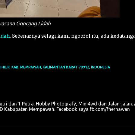
uasana Goncang Lidah
idah
. Sebenarnya selagi kami ngobrol itu, ada kedatang
H HILIR, KAB. MEMPAWAH, KALIMANTAN BARAT 78912, INDONESIA
utri dan 1 Putra. Hobby Photografy, Mini4wd dan Jalan-jalan. 
u OPD Kabupaten Mempawah. Facebook saya fb.com/fhernawan