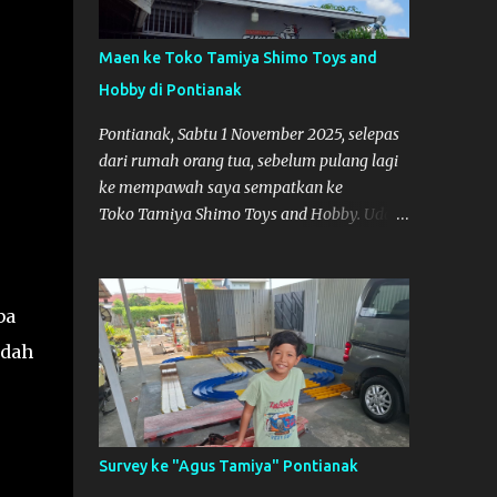
Maen ke Toko Tamiya Shimo Toys and
Hobby di Pontianak
Pontianak, Sabtu 1 November 2025, selepas
dari rumah orang tua, sebelum pulang lagi
ke mempawah saya sempatkan ke
Toko Tamiya Shimo Toys and Hobby. Udah
lama sih dengar info tentang toko ini di
media sosial, jadinya saya penasaran
pengen tahu tempatnya. Datang dari
ba
Mempawah kesini jam 12 lewat kalau ndak
salah., tokonya belum buka. kata ibu2
ndah
pemilik, bukanya di jam 1. Saya pulang dulu
ke rumah ortu di Sepakat, untuk istirahat.
So malamnya sebelum pulang ke
Mempawah saya sempatkan lagi kesini.
Survey ke "Agus Tamiya" Pontianak
Saya belanja beberapa part disini. Untuk