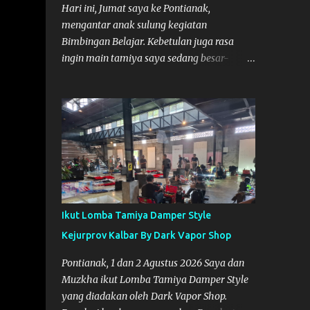
Lokasi Tempat:
Hari ini, Jumat saya ke Pontianak,
mengantar anak sulung kegiatan
Bimbingan Belajar. Kebetulan juga rasa
ingin main tamiya saya sedang besar-
besarnya nih. Efek karena minggu lalu
habis lomba Tamiya di Mempawah .
Daripada bengong dan sambil nunggu anak
pulang, saya pikir enak kali ya main
Tamiya di Pontianak. Muzkha di Lokasi
Agus Tamiya
Ikut Lomba Tamiya Damper Style
Kejurprov Kalbar By Dark Vapor Shop
Pontianak, 1 dan 2 Agustus 2026 Saya dan
Muzkha ikut Lomba Tamiya Damper Style
yang diadakan oleh Dark Vapor Shop.