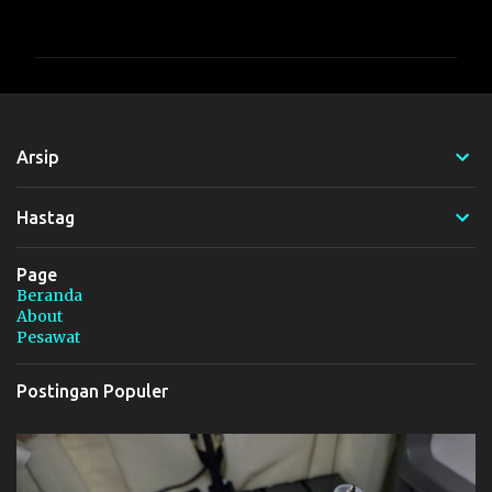
o
m
e
n
t
Arsip
a
r
Hastag
Page
Beranda
About
Pesawat
Postingan Populer