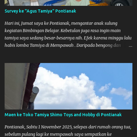
Survey ke "Agus Tamiya" Pontianak
Hari ini, Jumat saya ke Pontianak, mengantar anak sulung
kegiatan Bimbingan Belajar. Kebetulan juga rasa ingin main
tamiya saya sedang besar-besarnya nih. Efek karena minggu lalu
habis lomba Tamiya di Mempawah . Daripada bengong dan
sambil nunggu anak pulang, saya pikir enak kali ya main Tamiya
di Pontianak. Muzkha di Lokasi Agus Tamiya
Maen ke Toko Tamiya Shimo Toys and Hobby di Pontianak
Pontianak, Sabtu 1 November 2025, selepas dari rumah orang tua,
sebelum pulang lagi ke mempawah saya sempatkan ke