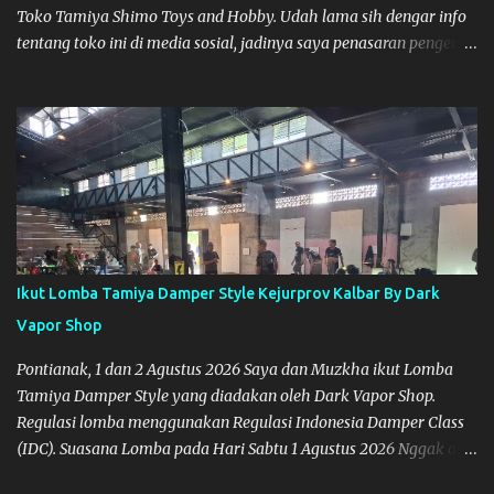
Toko Tamiya Shimo Toys and Hobby. Udah lama sih dengar info
tentang toko ini di media sosial, jadinya saya penasaran pengen
tahu tempatnya. Datang dari Mempawah kesini jam 12 lewat
kalau ndak salah., tokonya belum buka. kata ibu2 pemilik,
bukanya di jam 1. Saya pulang dulu ke rumah ortu di Sepakat,
untuk istirahat. So malamnya sebelum pulang ke Mempawah
saya sempatkan lagi kesini. Saya belanja beberapa part disini.
Untuk Lokasi Tempat:
Ikut Lomba Tamiya Damper Style Kejurprov Kalbar By Dark
Vapor Shop
Pontianak, 1 dan 2 Agustus 2026 Saya dan Muzkha ikut Lomba
Tamiya Damper Style yang diadakan oleh Dark Vapor Shop.
Regulasi lomba menggunakan Regulasi Indonesia Damper Class
(IDC). Suasana Lomba pada Hari Sabtu 1 Agustus 2026 Nggak ada
planning khusus sebenarnya untuk ikut event ini, karena