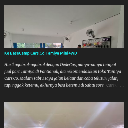
waktunya cukup mepet dengan event sebelumnya karena Saya
belum banyak persiapan menyiapkan mobil dan alat-alat. Selain
itu juga ada janji mau main ke Agus Tamiya dulu sebenarnya, tapi
karena mepet waktu, jadi lebih banyak main disini. Oiya, untuk
lomba ini lokasinya adalah di Port 99 Kota Pontianak. Pamflet
Lomba Tamiya Oiya sebagai Informasi, Saya dan Muzkha baru
pertama kali main disini. ya hitungannya saya sebagai new
comer lah :) Coach Dilla lagi setting Mobilnya
Ke BaseCamp Cars.Co Tamiya Mini4WD
Hasil ngobrol-ngobrol dengan DedeCay, nanya-nanya tempat
jual part Tamiya di Pontianak, dia rekomendasikan toko Tamiya
Cars.Co. Malam sabtu saya jalan kelaur dan coba telusuri jalan,
tapi nggak ketemu, akhirnya bisa ketemu di Sabtu sore. Cars.Co
Tamiya