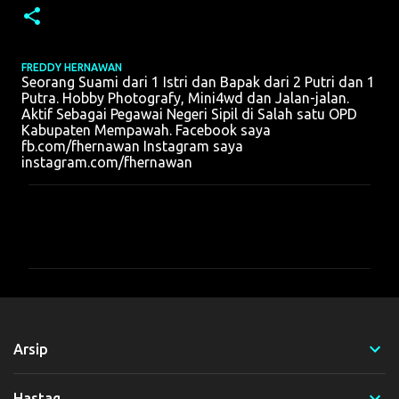
FREDDY HERNAWAN
Seorang Suami dari 1 Istri dan Bapak dari 2 Putri dan 1
Putra. Hobby Photografy, Mini4wd dan Jalan-jalan.
Aktif Sebagai Pegawai Negeri Sipil di Salah satu OPD
Kabupaten Mempawah. Facebook saya
fb.com/fhernawan Instagram saya
instagram.com/fhernawan
K
o
m
e
n
t
Arsip
a
r
Hastag