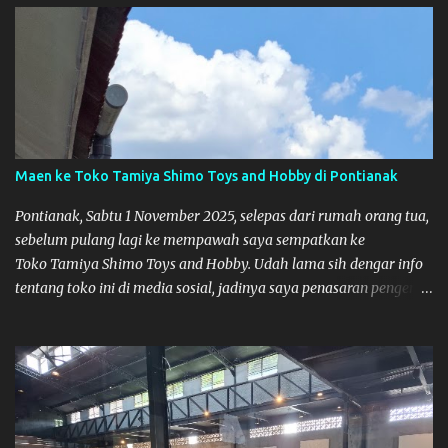
Maen ke Toko Tamiya Shimo Toys and Hobby di Pontianak
Pontianak, Sabtu 1 November 2025, selepas dari rumah orang tua,
sebelum pulang lagi ke mempawah saya sempatkan ke
Toko Tamiya Shimo Toys and Hobby. Udah lama sih dengar info
tentang toko ini di media sosial, jadinya saya penasaran pengen
tahu tempatnya. Datang dari Mempawah kesini jam 12 lewat
kalau ndak salah., tokonya belum buka. kata ibu2 pemilik,
bukanya di jam 1. Saya pulang dulu ke rumah ortu di Sepakat,
untuk istirahat. So malamnya sebelum pulang ke Mempawah
saya sempatkan lagi kesini. Saya belanja beberapa part disini.
Untuk Lokasi Tempat: