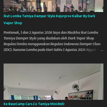
Ikut Lomba Tamiya Damper Style Kejurprov Kalbar By Dark
Vapor Shop
Pontianak, 1 dan 2 Agustus 2026 Saya dan Muzkha ikut Lomba
Tamiya Damper Style yang diadakan oleh Dark Vapor Shop.
Regulasi lomba menggunakan Regulasi Indonesia Damper Class
(IDC). Suasana Lomba pada Hari Sabtu 1 Agustus 2026 Nggak ada
planning khusus sebenarnya untuk ikut event ini, karena
waktunya cukup mepet dengan event sebelumnya karena Saya
belum banyak persiapan menyiapkan mobil dan alat-alat. Selain
itu juga ada janji mau main ke Agus Tamiya dulu sebenarnya, tapi
karena mepet waktu, jadi lebih banyak main disini. Oiya, untuk
lomba ini lokasinya adalah di Port 99 Kota Pontianak. Pamflet
Lomba Tamiya Oiya sebagai Informasi, Saya dan Muzkha baru
pertama kali main disini. ya hitungannya saya sebagai new
comer lah :) Coach Dilla lagi setting Mobilnya
Ke BaseCamp Cars.Co Tamiya Mini4WD