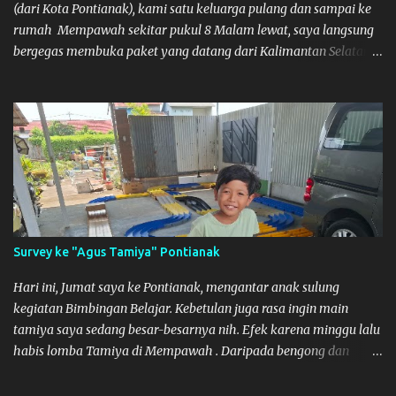
(dari Kota Pontianak), kami satu keluarga pulang dan sampai ke
rumah Mempawah sekitar pukul 8 Malam lewat, saya langsung
bergegas membuka paket yang datang dari Kalimantan Selatan.
Tamiya IDC
Survey ke "Agus Tamiya" Pontianak
Hari ini, Jumat saya ke Pontianak, mengantar anak sulung
kegiatan Bimbingan Belajar. Kebetulan juga rasa ingin main
tamiya saya sedang besar-besarnya nih. Efek karena minggu lalu
habis lomba Tamiya di Mempawah . Daripada bengong dan
sambil nunggu anak pulang, saya pikir enak kali ya main Tamiya
di Pontianak. Muzkha di Lokasi Agus Tamiya