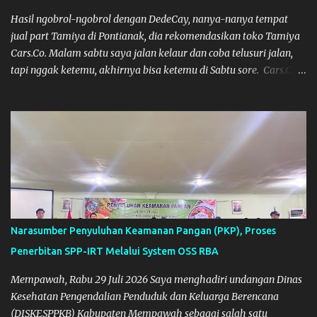
Hasil ngobrol-ngobrol dengan DedeCay, nanya-nanya tempat
jual part Tamiya di Pontianak, dia rekomendasikan toko Tamiya
Cars.Co. Malam sabtu saya jalan kelaur dan coba telusuri jalan,
tapi nggak ketemu, akhirnya bisa ketemu di Sabtu sore. Cars.Co
Tamiya
Narasumber Penyuluhan Keamanan Pangan (PKP), Proses
Penerbitan SPP-IRT Melalui System OSS RBA
Mempawah, Rabu 29 Juli 2026 Saya menghadiri undangan Dinas
Kesehatan Pengendalian Penduduk dan Keluarga Berencana
(DISKESPPKB) Kabupaten Mempawah sebagai salah satu